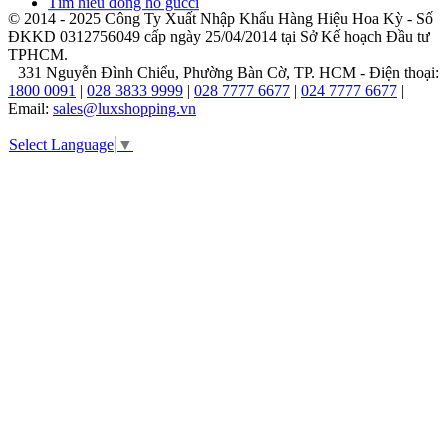
Tìm hiểu đồng hồ gucci
hiệu
© 2014 - 2025 Công Ty Xuất Nhập Khẩu Hàng Hiệu Hoa Kỳ - Số
Thụy
ĐKKD 0312756049 cấp ngày 25/04/2014 tại Sở Kế hoạch Đầu tư
TPHCM.
Sỹ
331 Nguyễn Đình Chiểu, Phường Bàn Cờ, TP. HCM - Điện thoại:
1800 0091
|
028 3833 9999
|
028 7777 6677
|
024 7777 6677
|
Ngay
Email:
sales@luxshopping.vn
từ
những
Select Language
▼
ngày
đầu
mới
thành
lập,
đồng
hồ
Swatch
đã
không
ngừng
khẳng
định
vị
thế
trên
thị