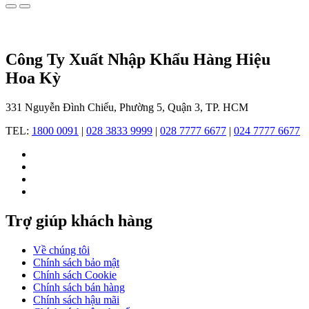
thế
của
Thụy
Sỹ
Công Ty Xuất Nhập Khẩu Hàng Hiệu
trên
bản
Hoa Kỳ
đồ
đồng
331 Nguyễn Đình Chiểu, Phường 5, Quận 3, TP. HCM
hồ
thế
TEL:
1800 0091
|
028 3833 9999
|
028 7777 6677
|
024 7777 6677
giới,
biến
Swatch
Group
trở
thành
tập
Trợ giúp khách hàng
đoàn
dẫn
đầu
Về chúng tôi
toàn
Chính sách bảo mật
cầu.
Chính sách Cookie
Những
Chính sách bán hàng
đóng
Chính sách hậu mãi