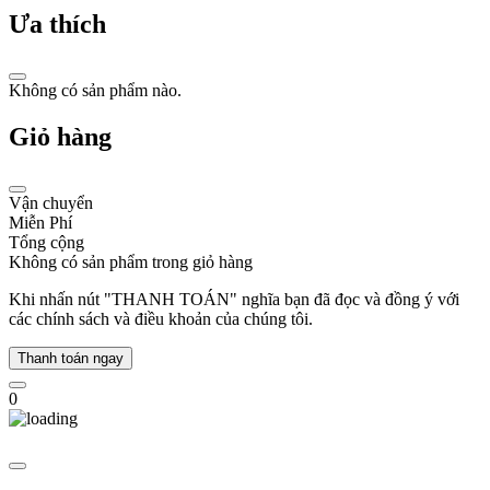
trường
Ưa thích
đồng
hồ
thế
Không có sản phẩm nào.
giới
với
Giỏ hàng
những
sáng
tạo
mới
Vận chuyển
mẻ,
Miễn Phí
vượt
Tổng cộng
qua
Không có sản phẩm trong giỏ hàng
mọi
chuẩn
Khi nhấn nút "THANH TOÁN" nghĩa bạn đã đọc và đồng ý với
mực
các chính sách và điều khoản của chúng tôi.
thiết
kế
Thanh toán ngay
để
mang
0
lại
những
cỗ
máy