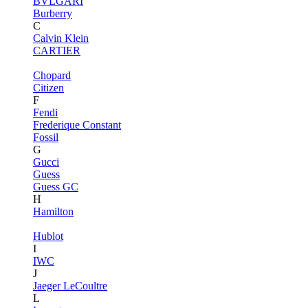
BVLGARI
Burberry
C
Calvin Klein
CARTIER
Chopard
Citizen
F
Fendi
Frederique Constant
Fossil
G
Gucci
Guess
Guess GC
H
Hamilton
Hublot
I
IWC
J
Jaeger LeCoultre
L