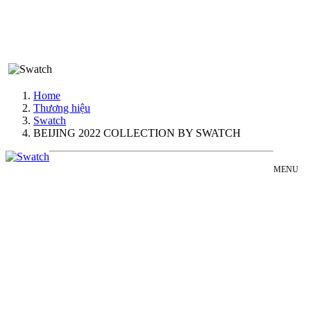
Home
Thương hiệu
Swatch
BEIJING 2022 COLLECTION BY SWATCH
MENU
SWATCH
Đồng Hồ Nam
BEIJING
Đồng Hồ Nữ
2022
Sản Phẩm Bán Chạy
COLLECTION
Sản Phẩm Mới
BY
Bài Viết
SWATCH