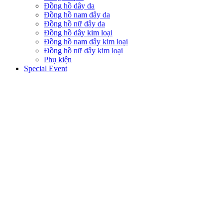
Đồng hồ dây da
Đồng hồ nam dây da
Đồng hồ nữ dây da
Đồng hồ dây kim loại
Đồng hồ nam dây kim loại
Đồng hồ nữ dây kim loại
Phụ kiện
Special Event