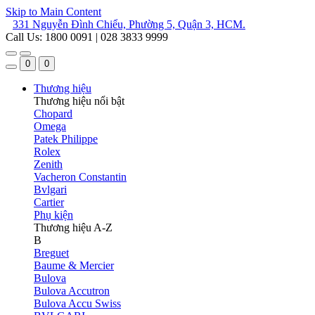
Skip to Main Content
331 Nguyễn Đình Chiểu, Phường 5, Quận 3, HCM.
Call Us: 1800 0091 | 028 3833 9999
0
0
Thương hiệu
Thương hiệu nổi bật
Chopard
Omega
Patek Philippe
Rolex
Zenith
Vacheron Constantin
Bvlgari
Cartier
Phụ kiện
Thương hiệu A-Z
B
Breguet
Baume & Mercier
Bulova
Bulova Accutron
Bulova Accu Swiss