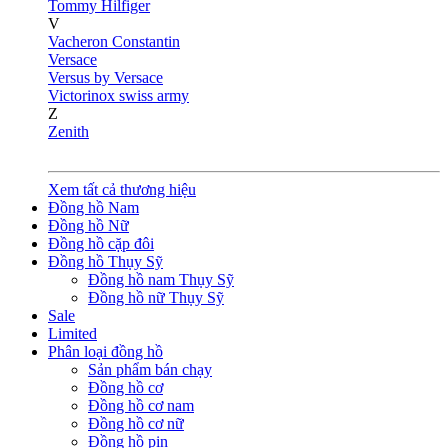
Tommy Hilfiger
V
Vacheron Constantin
Versace
Versus by Versace
Victorinox swiss army
Z
Zenith
Xem tất cả thương hiệu
Đồng hồ Nam
Đồng hồ Nữ
Đồng hồ cặp đôi
Đồng hồ Thụy Sỹ
Đồng hồ nam Thụy Sỹ
Đồng hồ nữ Thụy Sỹ
Sale
Limited
Phân loại đồng hồ
Sản phẩm bán chạy
Đồng hồ cơ
Đồng hồ cơ nam
Đồng hồ cơ nữ
Đồng hồ pin