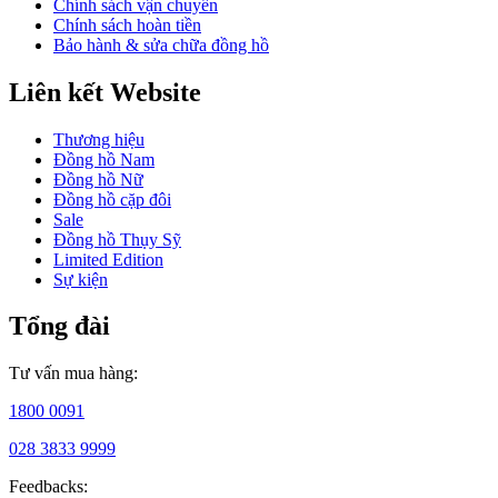
góp
Chính sách vận chuyển
của
Chính sách hoàn tiền
ông
Bảo hành & sửa chữa đồng hồ
đã
được
Liên kết Website
vinh
danh
Thương hiệu
bằng
Đồng hồ Nam
nhiều
Đồng hồ Nữ
giải
Đồng hồ cặp đôi
thưởng
Sale
quốc
Đồng hồ Thụy Sỹ
tế,
Limited Edition
khẳng
Sự kiện
định
vai
Tổng đài
trò
không
thể
Tư vấn mua hàng:
thay
thế
1800 0091
của
ông
028 3833 9999
trong
lịch
Feedbacks: