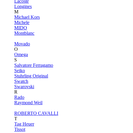
Lacoste
Longines
M
Michael Kors
Michele
MIDO
Montblanc
Movado
O
Omega
S
Salvatore Ferragamo
Seiko
Stuhrling Original
Swatch
Swarovski
R
Rado
Raymond Weil
ROBERTO CAVALLI
T
Tag Heuer
Tissot