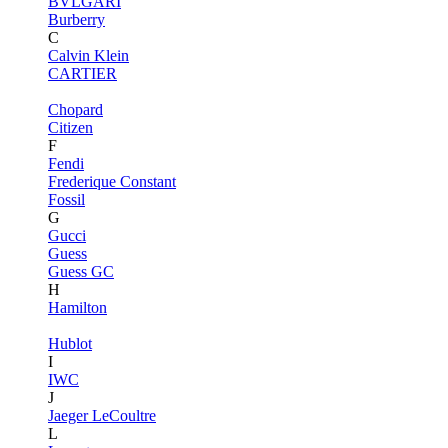
BVLGARI
Burberry
C
Calvin Klein
CARTIER
Chopard
Citizen
F
Fendi
Frederique Constant
Fossil
G
Gucci
Guess
Guess GC
H
Hamilton
Hublot
I
IWC
J
Jaeger LeCoultre
L