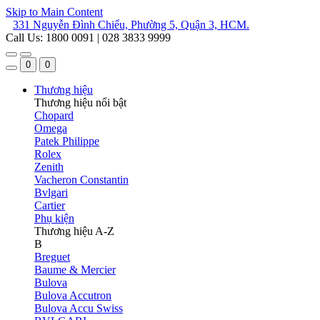
Skip to Main Content
331 Nguyễn Đình Chiểu, Phường 5, Quận 3, HCM.
Call Us: 1800 0091 | 028 3833 9999
0
0
Thương hiệu
Thương hiệu nổi bật
Chopard
Omega
Patek Philippe
Rolex
Zenith
Vacheron Constantin
Bvlgari
Cartier
Phụ kiện
Thương hiệu A-Z
B
Breguet
Baume & Mercier
Bulova
Bulova Accutron
Bulova Accu Swiss