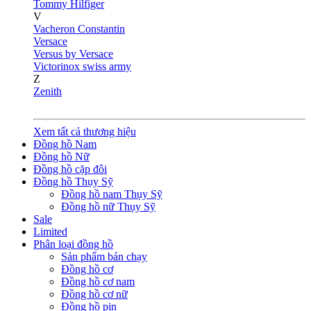
Tommy Hilfiger
V
Vacheron Constantin
Versace
Versus by Versace
Victorinox swiss army
Z
Zenith
Xem tất cả thương hiệu
Đồng hồ Nam
Đồng hồ Nữ
Đồng hồ cặp đôi
Đồng hồ Thụy Sỹ
Đồng hồ nam Thụy Sỹ
Đồng hồ nữ Thụy Sỹ
Sale
Limited
Phân loại đồng hồ
Sản phẩm bán chạy
Đồng hồ cơ
Đồng hồ cơ nam
Đồng hồ cơ nữ
Đồng hồ pin