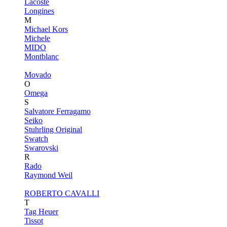
Lacoste
Longines
M
Michael Kors
Michele
MIDO
Montblanc
Movado
O
Omega
S
Salvatore Ferragamo
Seiko
Stuhrling Original
Swatch
Swarovski
R
Rado
Raymond Weil
ROBERTO CAVALLI
T
Tag Heuer
Tissot