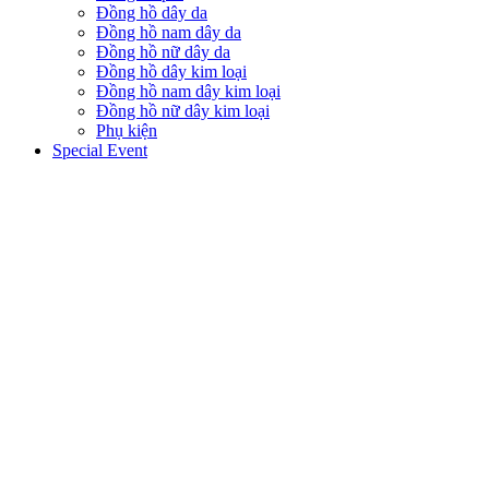
Đồng hồ dây da
Đồng hồ nam dây da
Đồng hồ nữ dây da
Đồng hồ dây kim loại
Đồng hồ nam dây kim loại
Đồng hồ nữ dây kim loại
Phụ kiện
Special Event