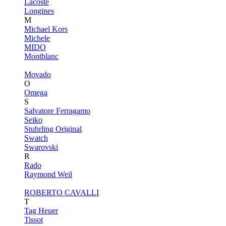
Lacoste
Longines
M
Michael Kors
Michele
MIDO
Montblanc
Movado
O
Omega
S
Salvatore Ferragamo
Seiko
Stuhrling Original
Swatch
Swarovski
R
Rado
Raymond Weil
ROBERTO CAVALLI
T
Tag Heuer
Tissot