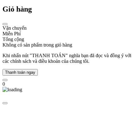
tiến
Giỏ hàng
công
nghệ
chế
tác:
Vận chuyển
Miễn Phí
1983
Tổng cộng
-
Không có sản phẩm trong giỏ hàng
Khởi
đầu
Khi nhấn nút "THANH TOÁN" nghĩa bạn đã đọc và đồng ý với
đột
các chính sách và điều khoản của chúng tôi.
phá:
Đồng
Thanh toán ngay
hồ
Swatch
0
chính
thức
ra
mắt,
thay
đổi
hoàn
toàn
ngành
công