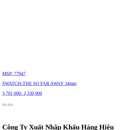
giải
thưởng
quốc
tế,
khẳng
định
vai
trò
không
thể
thay
thế
của
ông
MSP: 77947
trong
lịch
SWATCH-THE SO FAR AWAY 34mm
sử
3,701,000
-
3,330,900
horology
hiện
đại.
Công Ty Xuất Nhập Khẩu Hàng Hiệu