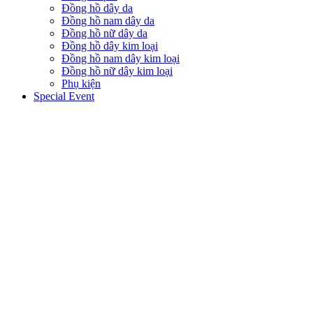
Đồng hồ dây da
Đồng hồ nam dây da
Đồng hồ nữ dây da
Đồng hồ dây kim loại
Đồng hồ nam dây kim loại
Đồng hồ nữ dây kim loại
Phụ kiện
Special Event