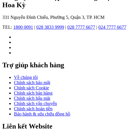
Hoa Kỳ
Lịch
331 Nguyễn Đình Chiểu, Phường 5, Quận 3, TP. HCM
sử
đồng
TEL:
1800 0091
|
028 3833 9999
|
028 7777 6677
|
024 7777 6677
hồ
Swatch:
Cuộc
cách
Trợ giúp khách hàng
mạng
từ
Về chúng tôi
thương
Chính sách bảo mật
Chính sách Cookie
hiệu
Chính sách bán hàng
Thụy
Chính sách hậu mãi
Chính sách vận chuyển
Sỹ
Chính sách hoàn tiền
Bảo hành & sửa chữa đồng hồ
Ngay
từ
Liên kết Website
những