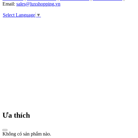
Email:
sales@luxshopping.vn
ai
biết
Select Language
▼
rằng,
để
có
được
vị
trí
như
ngày
nay,
Swatch
cũng
từng
trải
qua
hành
trình
dài
liên
Ưa thích
tục
phát
triển
và
Không có sản phẩm nào.
cải