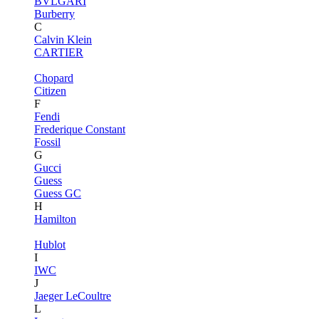
BVLGARI
Burberry
C
Calvin Klein
CARTIER
Chopard
Citizen
F
Fendi
Frederique Constant
Fossil
G
Gucci
Guess
Guess GC
H
Hamilton
Hublot
I
IWC
J
Jaeger LeCoultre
L