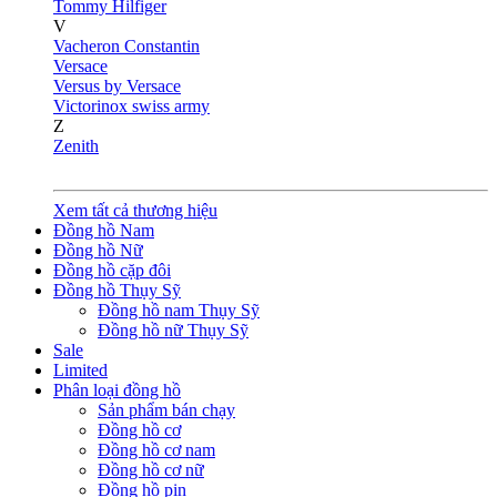
Tommy Hilfiger
V
Vacheron Constantin
Versace
Versus by Versace
Victorinox swiss army
Z
Zenith
Xem tất cả thương hiệu
Đồng hồ Nam
Đồng hồ Nữ
Đồng hồ cặp đôi
Đồng hồ Thụy Sỹ
Đồng hồ nam Thụy Sỹ
Đồng hồ nữ Thụy Sỹ
Sale
Limited
Phân loại đồng hồ
Sản phẩm bán chạy
Đồng hồ cơ
Đồng hồ cơ nam
Đồng hồ cơ nữ
Đồng hồ pin