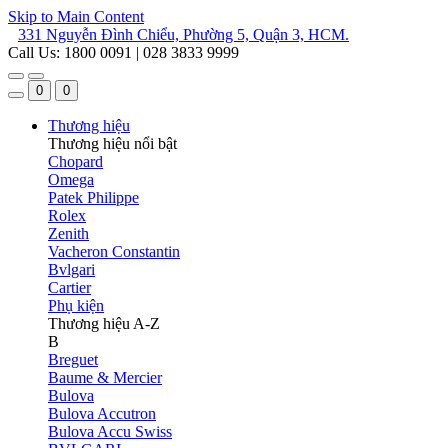
Skip to Main Content
331 Nguyễn Đình Chiểu, Phường 5, Quận 3, HCM.
Call Us: 1800 0091 | 028 3833 9999
0
0
Thương hiệu
Thương hiệu nổi bật
Chopard
Omega
Patek Philippe
Rolex
Zenith
Vacheron Constantin
Bvlgari
Cartier
Phụ kiện
Thương hiệu A-Z
B
Breguet
Baume & Mercier
Bulova
Bulova Accutron
Bulova Accu Swiss