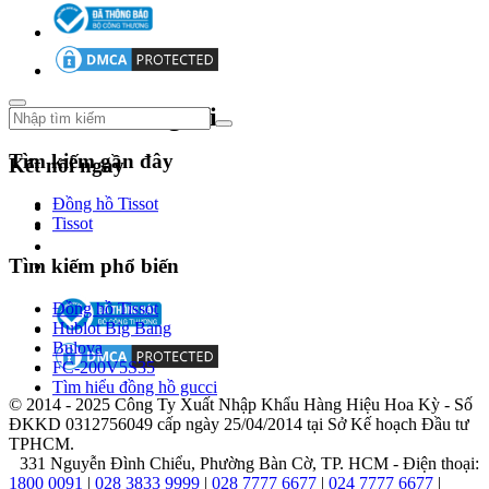
tạo
mới
mẻ,
vượt
qua
Theo dõi chúng tôi
mọi
chuẩn
mực
Tìm kiếm gần đây
Kết nối ngay
thiết
kế
Đồng hồ Tissot
để
Tissot
mang
lại
Tìm kiếm phổ biến
những
cỗ
Đồng hồ Tissot
máy
Hublot Big Bang
thời
Bulova
gian
FC-200V5S35
dễ
Tìm hiểu đồng hồ gucci
tiếp
© 2014 - 2025 Công Ty Xuất Nhập Khẩu Hàng Hiệu Hoa Kỳ - Số
cận
ĐKKD 0312756049 cấp ngày 25/04/2014 tại Sở Kế hoạch Đầu tư
trên
TPHCM.
thị
331 Nguyễn Đình Chiểu, Phường Bàn Cờ, TP. HCM - Điện thoại:
trường.
1800 0091
|
028 3833 9999
|
028 7777 6677
|
024 7777 6677
|
Ít