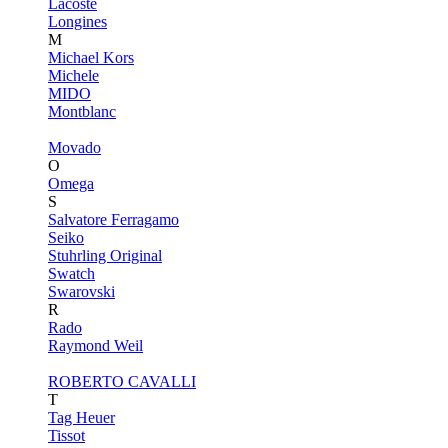
Lacoste
Longines
M
Michael Kors
Michele
MIDO
Montblanc
Movado
O
Omega
S
Salvatore Ferragamo
Seiko
Stuhrling Original
Swatch
Swarovski
R
Rado
Raymond Weil
ROBERTO CAVALLI
T
Tag Heuer
Tissot