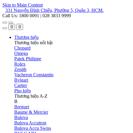
Skip to Main Content
331 Nguyễn Đình Chiểu, Phường 5, Quận 3, HCM.
Call Us: 1800 0091 | 028 3833 9999
0
0
Thương hiệu
Thương hiệu nổi bật
Chopard
Omega
Patek Philippe
Rolex
Zenith
Vacheron Constantin
Bvlgari
Cartier
Phụ kiện
Thương hiệu A-Z
B
Breguet
Baume & Mercier
Bulova
Bulova Accutron
Bulova Accu Swiss