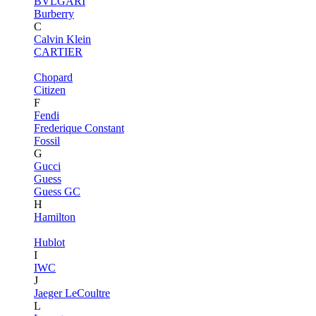
BVLGARI
Burberry
C
Calvin Klein
CARTIER
Chopard
Citizen
F
Fendi
Frederique Constant
Fossil
G
Gucci
Guess
Guess GC
H
Hamilton
Hublot
I
IWC
J
Jaeger LeCoultre
L