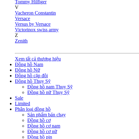
Tommy Hilfiger
V
Vacheron Constantin
Versace
Versus by Versace
Victorinox swiss army
Z
Zenith
Xem tất cả thương hiệu
Đồng hồ Nam
Đồng hồ Nữ
Đồng hồ cặp đôi
Đồng hồ Thụy Sỹ
Đồng hồ nam Thụy Sỹ
Đồng hồ nữ Thụy Sỹ
Sale
Limited
Phân loại đồng hồ
Sản phẩm bán chạy
Đồng hồ cơ
Đồng hồ cơ nam
Đồng hồ cơ nữ
Đồng hồ pin