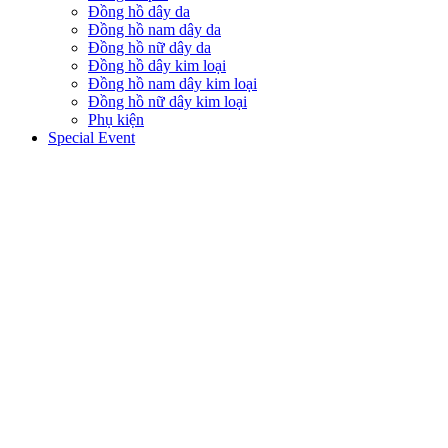
Đồng hồ dây da
Đồng hồ nam dây da
Đồng hồ nữ dây da
Đồng hồ dây kim loại
Đồng hồ nam dây kim loại
Đồng hồ nữ dây kim loại
Phụ kiện
Special Event