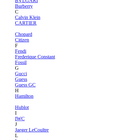
BVLGARI
Burberry
C
Calvin Klein
CARTIER
Chopard
Citizen
F
Fendi
Frederique Constant
Fossil
G
Gucci
Guess
Guess GC
H
Hamilton
Hublot
I
IWC
J
Jaeger LeCoultre
L