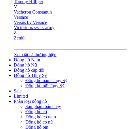
Tommy Hilfiger
V
Vacheron Constantin
Versace
Versus by Versace
Victorinox swiss army
Z
Zenith
Xem tất cả thương hiệu
Đồng hồ Nam
Đồng hồ Nữ
Đồng hồ cặp đôi
Đồng hồ Thụy Sỹ
Đồng hồ nam Thụy Sỹ
Đồng hồ nữ Thụy Sỹ
Sale
Limited
Phân loại đồng hồ
Sản phẩm bán chạy
Đồng hồ cơ
Đồng hồ cơ nam
Đồng hồ cơ nữ
Đồng hồ pin