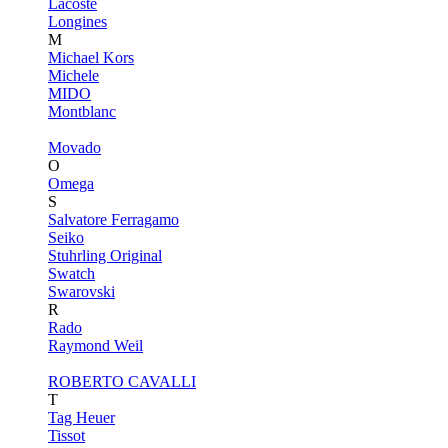
Lacoste
Longines
M
Michael Kors
Michele
MIDO
Montblanc
Movado
O
Omega
S
Salvatore Ferragamo
Seiko
Stuhrling Original
Swatch
Swarovski
R
Rado
Raymond Weil
ROBERTO CAVALLI
T
Tag Heuer
Tissot