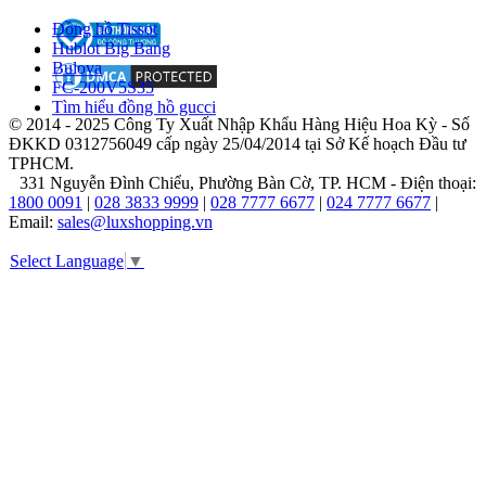
bằng
Đồng hồ Tissot
nhiều
Hublot Big Bang
giải
Bulova
thưởng
FC-200V5S35
quốc
Tìm hiểu đồng hồ gucci
tế,
© 2014 - 2025 Công Ty Xuất Nhập Khẩu Hàng Hiệu Hoa Kỳ - Số
khẳng
ĐKKD 0312756049 cấp ngày 25/04/2014 tại Sở Kế hoạch Đầu tư
định
TPHCM.
vai
331 Nguyễn Đình Chiểu, Phường Bàn Cờ, TP. HCM - Điện thoại:
trò
1800 0091
|
028 3833 9999
|
028 7777 6677
|
024 7777 6677
|
không
Email:
sales@luxshopping.vn
thể
thay
Select Language
▼
thế
của
ông
trong
lịch
sử
horology
hiện
đại.