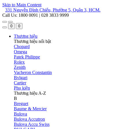
Skip to Main Content
331 Nguyễn Đình Chiểu, Phường 5, Quận 3, HCM.
Call Us: 1800 0091 | 028 3833 9999
0
0
Thương hiệu
Thương hiệu nổi bật
Chopard
Omega
Patek Philippe
Rolex
Zenith
Vacheron Constantin
Bvlgari
Cartier
Phụ kiện
Thương hiệu A-Z
B
Breguet
Baume & Mercier
Bulova
Bulova Accutron
Bulova Accu Swiss