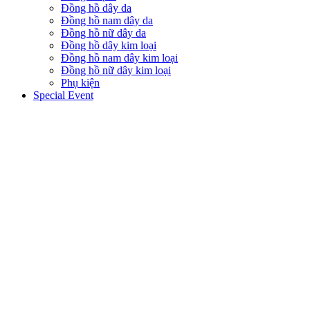
Đồng hồ dây da
Đồng hồ nam dây da
Đồng hồ nữ dây da
Đồng hồ dây kim loại
Đồng hồ nam dây kim loại
Đồng hồ nữ dây kim loại
Phụ kiện
Special Event