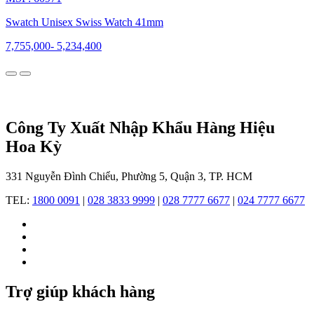
một
sản
Swatch Unisex Swiss Watch 41mm
phẩm
đột
7,755,000
-
5,234,400
phá
với
triết
lý
sản
xuất
Công Ty Xuất Nhập Khẩu Hàng Hiệu
hàng
Hoa Kỳ
loạt,
giá
cả
331 Nguyễn Đình Chiểu, Phường 5, Quận 3, TP. HCM
phải
chăng,
TEL:
1800 0091
|
028 3833 9999
|
028 7777 6677
|
024 7777 6677
và
thiết
kế
sáng
tạo.
Sự
ra
Trợ giúp khách hàng
đời
của