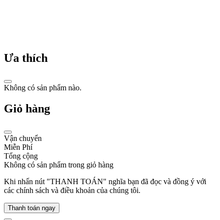
Lịch
sử
Ưa thích
đồng
hồ
Swatch:
Không có sản phẩm nào.
Cuộc
Giỏ hàng
cách
mạng
Vận chuyển
từ
Miễn Phí
thương
Tổng cộng
Không có sản phẩm trong giỏ hàng
hiệu
Thụy
Khi nhấn nút "THANH TOÁN" nghĩa bạn đã đọc và đồng ý với
các chính sách và điều khoản của chúng tôi.
Sỹ
Thanh toán ngay
Ngay