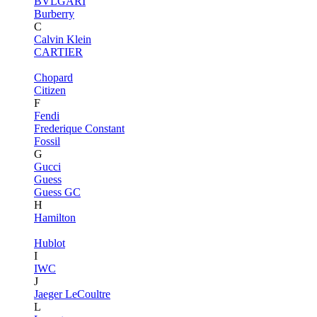
BVLGARI
Burberry
C
Calvin Klein
CARTIER
Chopard
Citizen
F
Fendi
Frederique Constant
Fossil
G
Gucci
Guess
Guess GC
H
Hamilton
Hublot
I
IWC
J
Jaeger LeCoultre
L