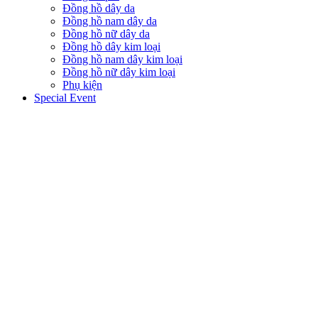
Đồng hồ dây da
Đồng hồ nam dây da
Đồng hồ nữ dây da
Đồng hồ dây kim loại
Đồng hồ nam dây kim loại
Đồng hồ nữ dây kim loại
Phụ kiện
Special Event