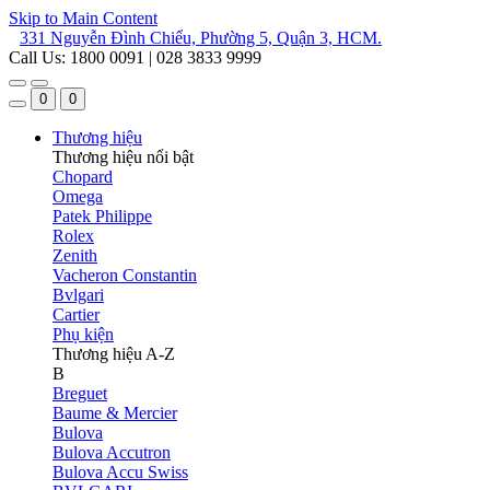
Skip to Main Content
331 Nguyễn Đình Chiểu, Phường 5, Quận 3, HCM.
Call Us: 1800 0091 | 028 3833 9999
0
0
Thương hiệu
Thương hiệu nổi bật
Chopard
Omega
Patek Philippe
Rolex
Zenith
Vacheron Constantin
Bvlgari
Cartier
Phụ kiện
Thương hiệu A-Z
B
Breguet
Baume & Mercier
Bulova
Bulova Accutron
Bulova Accu Swiss