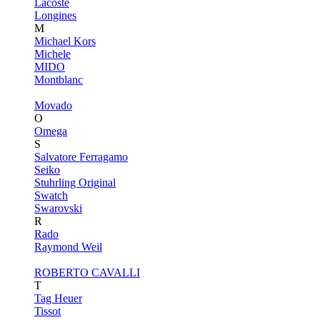
Lacoste
Longines
M
Michael Kors
Michele
MIDO
Montblanc
Movado
O
Omega
S
Salvatore Ferragamo
Seiko
Stuhrling Original
Swatch
Swarovski
R
Rado
Raymond Weil
ROBERTO CAVALLI
T
Tag Heuer
Tissot