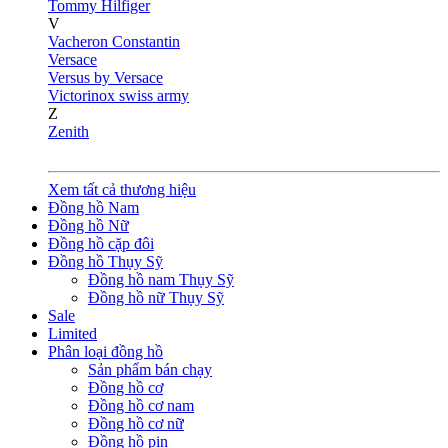
Tommy Hilfiger
V
Vacheron Constantin
Versace
Versus by Versace
Victorinox swiss army
Z
Zenith
Xem tất cả thương hiệu
Đồng hồ Nam
Đồng hồ Nữ
Đồng hồ cặp đôi
Đồng hồ Thụy Sỹ
Đồng hồ nam Thụy Sỹ
Đồng hồ nữ Thụy Sỹ
Sale
Limited
Phân loại đồng hồ
Sản phẩm bán chạy
Đồng hồ cơ
Đồng hồ cơ nam
Đồng hồ cơ nữ
Đồng hồ pin