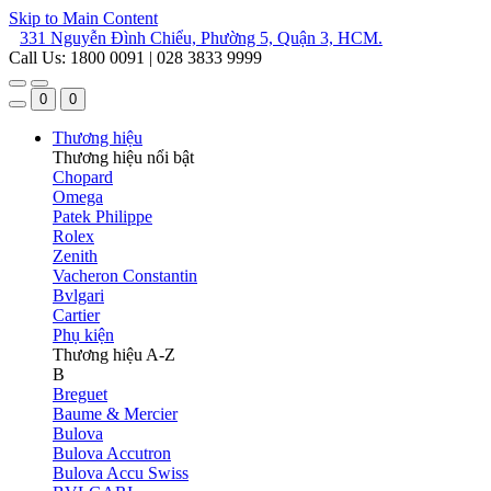
Skip to Main Content
331 Nguyễn Đình Chiểu, Phường 5, Quận 3, HCM.
Call Us: 1800 0091 | 028 3833 9999
0
0
Thương hiệu
Thương hiệu nổi bật
Chopard
Omega
Patek Philippe
Rolex
Zenith
Vacheron Constantin
Bvlgari
Cartier
Phụ kiện
Thương hiệu A-Z
B
Breguet
Baume & Mercier
Bulova
Bulova Accutron
Bulova Accu Swiss