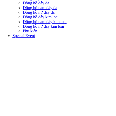
Đồng hồ dây da
Đồng hồ nam dây da
Đồng hồ nữ dây da
Đồng hồ dây kim loại
Đồng hồ nam dây kim loại
Đồng hồ nữ dây kim loại
Phụ kiện
Special Event