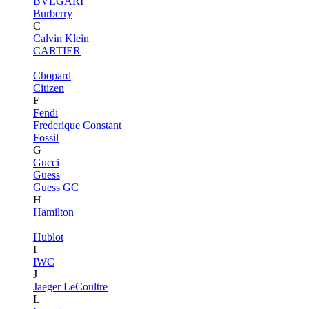
BVLGARI
Burberry
C
Calvin Klein
CARTIER
Chopard
Citizen
F
Fendi
Frederique Constant
Fossil
G
Gucci
Guess
Guess GC
H
Hamilton
Hublot
I
IWC
J
Jaeger LeCoultre
L