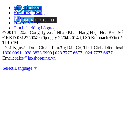
bằng
Đồng hồ Tissot
nhiều
Hublot Big Bang
giải
Bulova
thưởng
FC-200V5S35
quốc
Tìm hiểu đồng hồ gucci
tế,
© 2014 - 2025 Công Ty Xuất Nhập Khẩu Hàng Hiệu Hoa Kỳ - Số
khẳng
ĐKKD 0312756049 cấp ngày 25/04/2014 tại Sở Kế hoạch Đầu tư
định
TPHCM.
vai
331 Nguyễn Đình Chiểu, Phường Bàn Cờ, TP. HCM - Điện thoại:
trò
1800 0091
|
028 3833 9999
|
028 7777 6677
|
024 7777 6677
|
không
Email:
sales@luxshopping.vn
thể
thay
Select Language
▼
thế
của
ông
trong
lịch
sử
horology
hiện
đại.