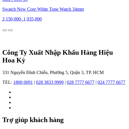
một
sản
Swatch New Core White Tone Watch 34mm
phẩm
đột
2,150,000
-
1,935,000
phá
với
triết
lý
sản
xuất
Công Ty Xuất Nhập Khẩu Hàng Hiệu
hàng
Hoa Kỳ
loạt,
giá
cả
331 Nguyễn Đình Chiểu, Phường 5, Quận 3, TP. HCM
phải
chăng,
TEL:
1800 0091
|
028 3833 9999
|
028 7777 6677
|
024 7777 6677
và
thiết
kế
sáng
tạo.
Sự
ra
Trợ giúp khách hàng
đời
của