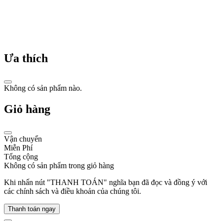
Lịch
sử
Ưa thích
đồng
hồ
Swatch:
Không có sản phẩm nào.
Cuộc
Giỏ hàng
cách
mạng
Vận chuyển
từ
Miễn Phí
thương
Tổng cộng
Không có sản phẩm trong giỏ hàng
hiệu
Thụy
Khi nhấn nút "THANH TOÁN" nghĩa bạn đã đọc và đồng ý với
các chính sách và điều khoản của chúng tôi.
Sỹ
Thanh toán ngay
Ngay