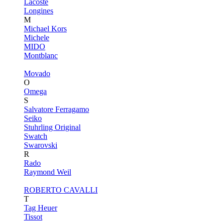
Lacoste
Longines
M
Michael Kors
Michele
MIDO
Montblanc
Movado
O
Omega
S
Salvatore Ferragamo
Seiko
Stuhrling Original
Swatch
Swarovski
R
Rado
Raymond Weil
ROBERTO CAVALLI
T
Tag Heuer
Tissot