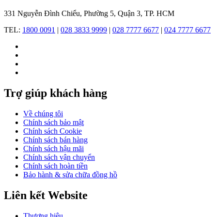
kết
phát
331 Nguyễn Đình Chiểu, Phường 5, Quận 3, TP. HCM
triển
bền
TEL:
1800 0091
|
028 3833 9999
|
028 7777 6677
|
024 7777 6677
vững.
1997
-
Dòng
SKIN
siêu
Trợ giúp khách hàng
mỏng:
Ra
mắt
Về chúng tôi
dòng
Chính sách bảo mật
đồng
Chính sách Cookie
hồ
Chính sách bán hàng
SKIN
Chính sách hậu mãi
-
Chính sách vận chuyển
mỏng
Chính sách hoàn tiền
nhất
Bảo hành & sửa chữa đồng hồ
thế
giới,
Liên kết Website
tạo
ra
Thương hiệu