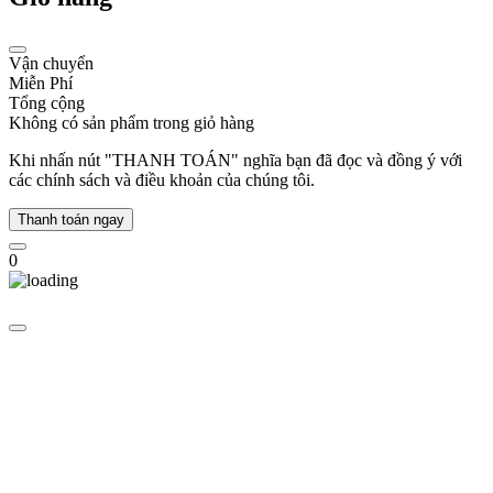
hồ
tự
động
đến
Vận chuyển
gần
Miễn Phí
hơn
Tổng cộng
với
Không có sản phẩm trong giỏ hàng
công
chúng.
Khi nhấn nút "THANH TOÁN" nghĩa bạn đã đọc và đồng ý với
các chính sách và điều khoản của chúng tôi.
2015
-
Thanh toán ngay
Swatch
Bellamy
0
thanh
toán:
Swatch
tích
hợp
công
nghệ
thanh
toán
không
chạm