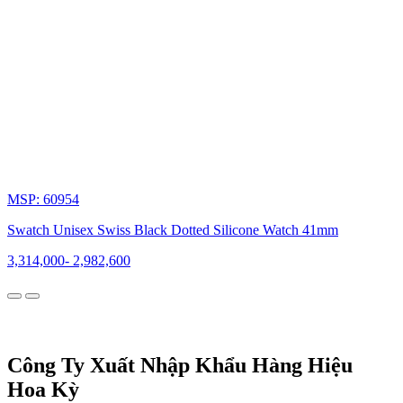
Swatch
Solar:
Tiên
phong
về
công
nghệ
thân
thiện
môi
trường,
Swatch
MSP: 60954
giới
thiệu
Swatch Unisex Swiss Black Dotted Silicone Watch 41mm
dòng
đồng
3,314,000
-
2,982,600
hồ
năng
lượng
mặt
trời,
khẳng
Công Ty Xuất Nhập Khẩu Hàng Hiệu
định
Hoa Kỳ
cam