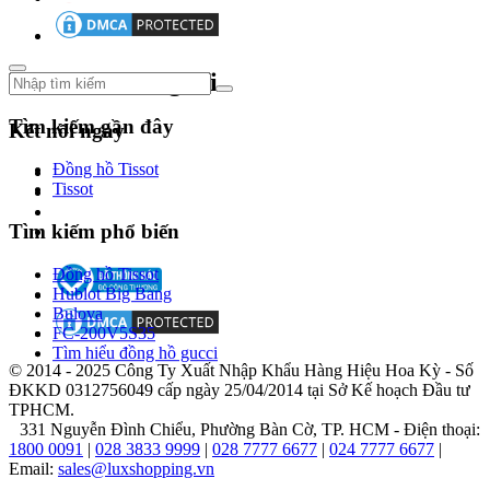
mắt
chiếc
đồng
Theo dõi chúng tôi
hồ
thông
minh
Tìm kiếm gần đây
Kết nối ngay
đầu
tiên,
Đồng hồ Tissot
kết
Tissot
nối
internet
Tìm kiếm phổ biến
không
dây
Đồng hồ Tissot
và
Hublot Big Bang
cung
Bulova
cấp
FC-200V5S35
thông
Tìm hiểu đồng hồ gucci
tin
© 2014 - 2025 Công Ty Xuất Nhập Khẩu Hàng Hiệu Hoa Kỳ - Số
tức
ĐKKD 0312756049 cấp ngày 25/04/2014 tại Sở Kế hoạch Đầu tư
thời.
TPHCM.
2013
331 Nguyễn Đình Chiểu, Phường Bàn Cờ, TP. HCM - Điện thoại:
-
1800 0091
|
028 3833 9999
|
028 7777 6677
|
024 7777 6677
|
Cuộc
Email:
sales@luxshopping.vn
cách