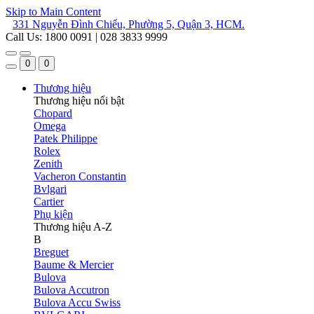
Skip to Main Content
331 Nguyễn Đình Chiểu, Phường 5, Quận 3, HCM.
Call Us: 1800 0091 | 028 3833 9999
0
0
Thương hiệu
Thương hiệu nổi bật
Chopard
Omega
Patek Philippe
Rolex
Zenith
Vacheron Constantin
Bvlgari
Cartier
Phụ kiện
Thương hiệu A-Z
B
Breguet
Baume & Mercier
Bulova
Bulova Accutron
Bulova Accu Swiss