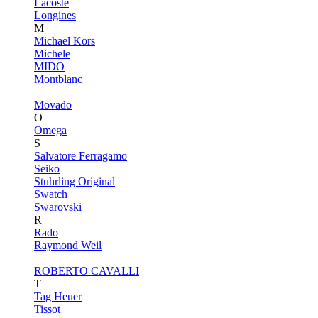
Lacoste
Longines
M
Michael Kors
Michele
MIDO
Montblanc
Movado
O
Omega
S
Salvatore Ferragamo
Seiko
Stuhrling Original
Swatch
Swarovski
R
Rado
Raymond Weil
ROBERTO CAVALLI
T
Tag Heuer
Tissot