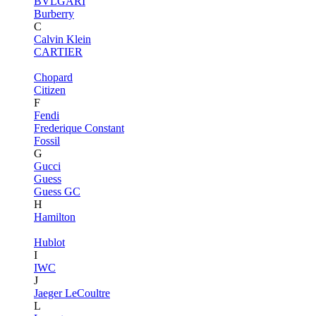
BVLGARI
Burberry
C
Calvin Klein
CARTIER
Chopard
Citizen
F
Fendi
Frederique Constant
Fossil
G
Gucci
Guess
Guess GC
H
Hamilton
Hublot
I
IWC
J
Jaeger LeCoultre
L