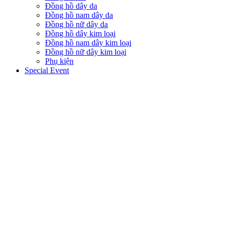
Đồng hồ dây da
Đồng hồ nam dây da
Đồng hồ nữ dây da
Đồng hồ dây kim loại
Đồng hồ nam dây kim loại
Đồng hồ nữ dây kim loại
Phụ kiện
Special Event