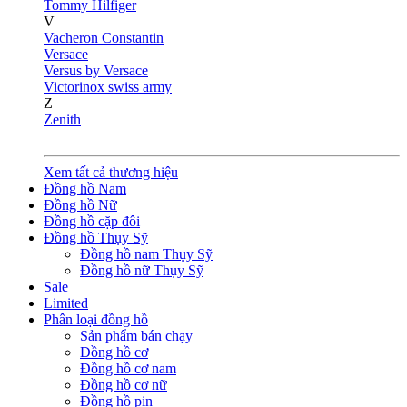
Tommy Hilfiger
V
Vacheron Constantin
Versace
Versus by Versace
Victorinox swiss army
Z
Zenith
Xem tất cả thương hiệu
Đồng hồ Nam
Đồng hồ Nữ
Đồng hồ cặp đôi
Đồng hồ Thụy Sỹ
Đồng hồ nam Thụy Sỹ
Đồng hồ nữ Thụy Sỹ
Sale
Limited
Phân loại đồng hồ
Sản phẩm bán chạy
Đồng hồ cơ
Đồng hồ cơ nam
Đồng hồ cơ nữ
Đồng hồ pin