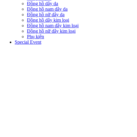
Đồng hồ dây da
Đồng hồ nam dây da
Đồng hồ nữ dây da
Đồng hồ dây kim loại
Đồng hồ nam dây kim loại
Đồng hồ nữ dây kim loại
Phụ kiện
Special Event