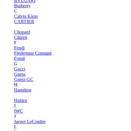
BVLGARI
Burberry
C
Calvin Klein
CARTIER
Chopard
Citizen
F
Fendi
Frederique Constant
Fossil
G
Gucci
Guess
Guess GC
H
Hamilton
Hublot
I
IWC
J
Jaeger LeCoultre
L