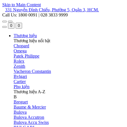
Skip to Main Content
331 Nguyễn Đình Chiểu, Phường 5, Quận 3, HCM.
Call Us: 1800 0091 | 028 3833 9999
0
0
Thương hiệu
Thương hiệu nổi bật
Chopard
Omega
Patek Philippe
Rolex
Zenith
Vacheron Constantin
Bvlgari
Cartier
Phụ kiện
Thương hiệu A-Z
B
Breguet
Baume & Mercier
Bulova
Bulova Accutron
Bulova Accu Swiss