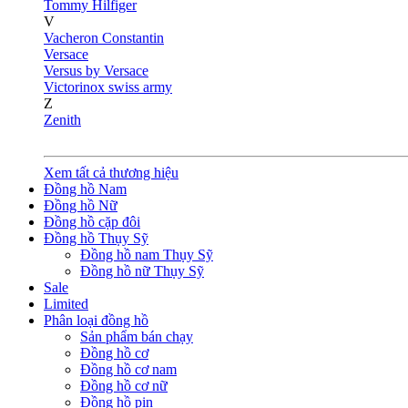
Tommy Hilfiger
V
Vacheron Constantin
Versace
Versus by Versace
Victorinox swiss army
Z
Zenith
Xem tất cả thương hiệu
Đồng hồ Nam
Đồng hồ Nữ
Đồng hồ cặp đôi
Đồng hồ Thụy Sỹ
Đồng hồ nam Thụy Sỹ
Đồng hồ nữ Thụy Sỹ
Sale
Limited
Phân loại đồng hồ
Sản phẩm bán chạy
Đồng hồ cơ
Đồng hồ cơ nam
Đồng hồ cơ nữ
Đồng hồ pin