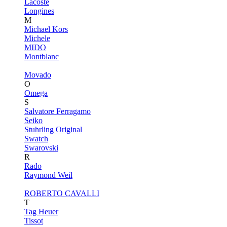
Lacoste
Longines
M
Michael Kors
Michele
MIDO
Montblanc
Movado
O
Omega
S
Salvatore Ferragamo
Seiko
Stuhrling Original
Swatch
Swarovski
R
Rado
Raymond Weil
ROBERTO CAVALLI
T
Tag Heuer
Tissot