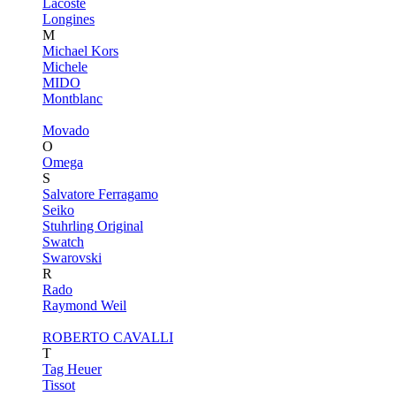
Lacoste
Longines
M
Michael Kors
Michele
MIDO
Montblanc
Movado
O
Omega
S
Salvatore Ferragamo
Seiko
Stuhrling Original
Swatch
Swarovski
R
Rado
Raymond Weil
ROBERTO CAVALLI
T
Tag Heuer
Tissot