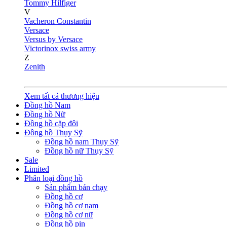
Tommy Hilfiger
V
Vacheron Constantin
Versace
Versus by Versace
Victorinox swiss army
Z
Zenith
Xem tất cả thương hiệu
Đồng hồ Nam
Đồng hồ Nữ
Đồng hồ cặp đôi
Đồng hồ Thụy Sỹ
Đồng hồ nam Thụy Sỹ
Đồng hồ nữ Thụy Sỹ
Sale
Limited
Phân loại đồng hồ
Sản phẩm bán chạy
Đồng hồ cơ
Đồng hồ cơ nam
Đồng hồ cơ nữ
Đồng hồ pin