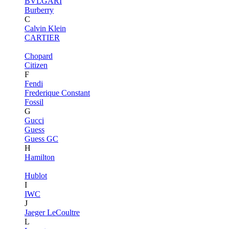
BVLGARI
Burberry
C
Calvin Klein
CARTIER
Chopard
Citizen
F
Fendi
Frederique Constant
Fossil
G
Gucci
Guess
Guess GC
H
Hamilton
Hublot
I
IWC
J
Jaeger LeCoultre
L