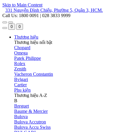
Skip to Main Content
331 Nguyễn Đình Chiểu, Phường 5, Quận 3, HCM.
Call Us: 1800 0091 | 028 3833 9999
0
0
Thương hiệu
Thương hiệu nổi bật
Chopard
Omega
Patek Philippe
Rolex
Zenith
Vacheron Constantin
Bvlgari
Cartier
Phụ kiện
Thương hiệu A-Z
B
Breguet
Baume & Mercier
Bulova
Bulova Accutron
Bulova Accu Swiss