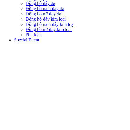
Đồng hồ dây da
Đồng hồ nam dây da
Đồng hồ nữ dây da
Đồng hồ dây kim loại
Đồng hồ nam dây kim loại
Đồng hồ nữ dây kim loại
Phụ kiện
Special Event