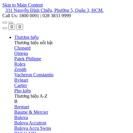
Skip to Main Content
331 Nguyễn Đình Chiểu, Phường 5, Quận 3, HCM.
Call Us: 1800 0091 | 028 3833 9999
0
0
Thương hiệu
Thương hiệu nổi bật
Chopard
Omega
Patek Philippe
Rolex
Zenith
Vacheron Constantin
Bvlgari
Cartier
Phụ kiện
Thương hiệu A-Z
B
Breguet
Baume & Mercier
Bulova
Bulova Accutron
Bulova Accu Swiss