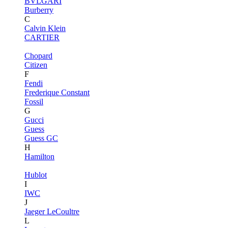
BVLGARI
Burberry
C
Calvin Klein
CARTIER
Chopard
Citizen
F
Fendi
Frederique Constant
Fossil
G
Gucci
Guess
Guess GC
H
Hamilton
Hublot
I
IWC
J
Jaeger LeCoultre
L