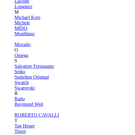
Lacoste
Longines
M
Michael Kors
Michele
MIDO
Montblanc
Movado
O
Omega
S
Salvatore Ferragamo
Seiko
Stuhrling Original
Swatch
Swarovski
R
Rado
Raymond Weil
ROBERTO CAVALLI
T
Tag Heuer
Tissot