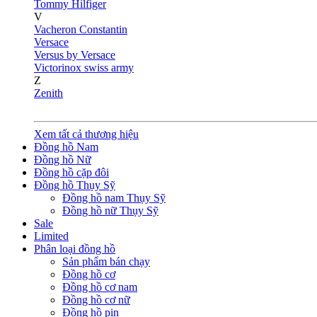
Tommy Hilfiger
V
Vacheron Constantin
Versace
Versus by Versace
Victorinox swiss army
Z
Zenith
Xem tất cả thương hiệu
Đồng hồ Nam
Đồng hồ Nữ
Đồng hồ cặp đôi
Đồng hồ Thụy Sỹ
Đồng hồ nam Thụy Sỹ
Đồng hồ nữ Thụy Sỹ
Sale
Limited
Phân loại đồng hồ
Sản phẩm bán chạy
Đồng hồ cơ
Đồng hồ cơ nam
Đồng hồ cơ nữ
Đồng hồ pin