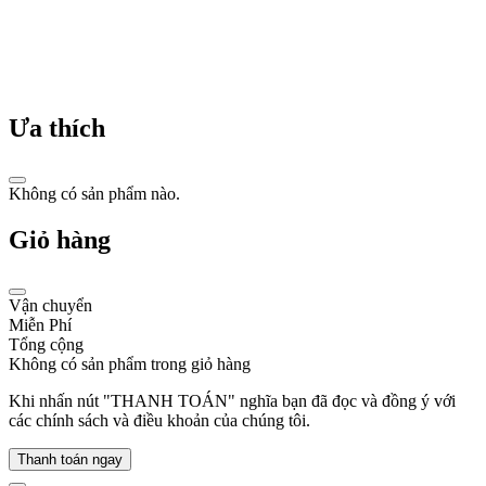
Lịch
sử
Ưa thích
đồng
hồ
Swatch:
Không có sản phẩm nào.
Cuộc
Giỏ hàng
cách
mạng
Vận chuyển
từ
Miễn Phí
thương
Tổng cộng
Không có sản phẩm trong giỏ hàng
hiệu
Thụy
Khi nhấn nút "THANH TOÁN" nghĩa bạn đã đọc và đồng ý với
các chính sách và điều khoản của chúng tôi.
Sỹ
Thanh toán ngay
Ngay