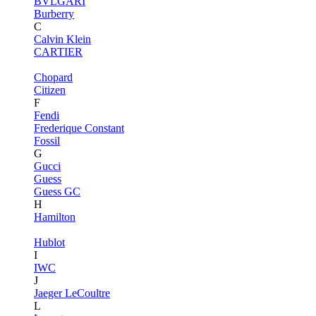
BVLGARI
Burberry
C
Calvin Klein
CARTIER
Chopard
Citizen
F
Fendi
Frederique Constant
Fossil
G
Gucci
Guess
Guess GC
H
Hamilton
Hublot
I
IWC
J
Jaeger LeCoultre
L