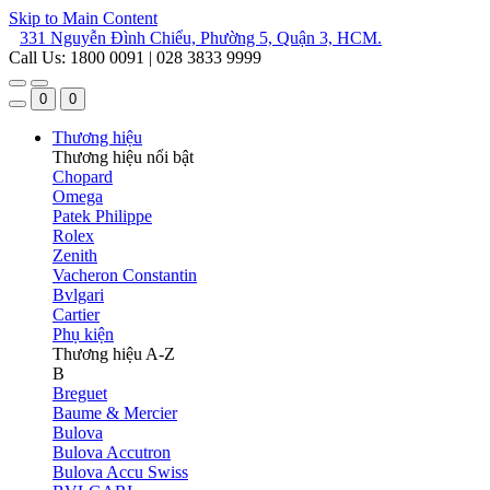
Skip to Main Content
331 Nguyễn Đình Chiểu, Phường 5, Quận 3, HCM.
Call Us: 1800 0091 | 028 3833 9999
0
0
Thương hiệu
Thương hiệu nổi bật
Chopard
Omega
Patek Philippe
Rolex
Zenith
Vacheron Constantin
Bvlgari
Cartier
Phụ kiện
Thương hiệu A-Z
B
Breguet
Baume & Mercier
Bulova
Bulova Accutron
Bulova Accu Swiss