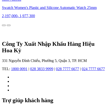
một
sản
Swatch Women's Plastic and Silicone Automatic Watch 25mm
phẩm
đột
2,197,000
-
1,977,300
phá
với
triết
lý
sản
xuất
Công Ty Xuất Nhập Khẩu Hàng Hiệu
hàng
Hoa Kỳ
loạt,
giá
cả
331 Nguyễn Đình Chiểu, Phường 5, Quận 3, TP. HCM
phải
chăng,
TEL:
1800 0091
|
028 3833 9999
|
028 7777 6677
|
024 7777 6677
và
thiết
kế
sáng
tạo.
Sự
ra
Trợ giúp khách hàng
đời
của