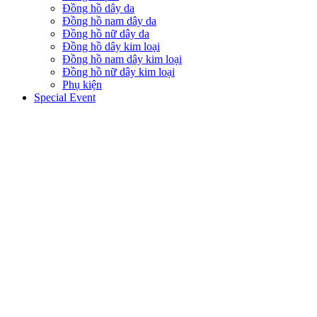
Đồng hồ dây da
Đồng hồ nam dây da
Đồng hồ nữ dây da
Đồng hồ dây kim loại
Đồng hồ nam dây kim loại
Đồng hồ nữ dây kim loại
Phụ kiện
Special Event