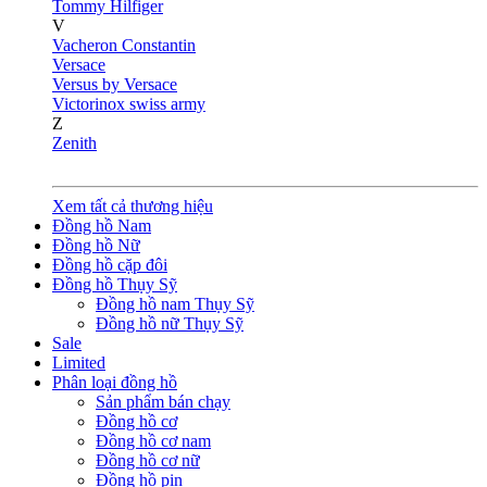
Tommy Hilfiger
V
Vacheron Constantin
Versace
Versus by Versace
Victorinox swiss army
Z
Zenith
Xem tất cả thương hiệu
Đồng hồ Nam
Đồng hồ Nữ
Đồng hồ cặp đôi
Đồng hồ Thụy Sỹ
Đồng hồ nam Thụy Sỹ
Đồng hồ nữ Thụy Sỹ
Sale
Limited
Phân loại đồng hồ
Sản phẩm bán chạy
Đồng hồ cơ
Đồng hồ cơ nam
Đồng hồ cơ nữ
Đồng hồ pin