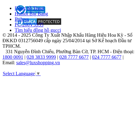
bằng
Đồng hồ Tissot
nhiều
Hublot Big Bang
giải
Bulova
thưởng
FC-200V5S35
quốc
Tìm hiểu đồng hồ gucci
tế,
© 2014 - 2025 Công Ty Xuất Nhập Khẩu Hàng Hiệu Hoa Kỳ - Số
khẳng
ĐKKD 0312756049 cấp ngày 25/04/2014 tại Sở Kế hoạch Đầu tư
định
TPHCM.
vai
331 Nguyễn Đình Chiểu, Phường Bàn Cờ, TP. HCM - Điện thoại:
trò
1800 0091
|
028 3833 9999
|
028 7777 6677
|
024 7777 6677
|
không
Email:
sales@luxshopping.vn
thể
thay
Select Language
▼
thế
của
ông
trong
lịch
sử
horology
hiện
đại.