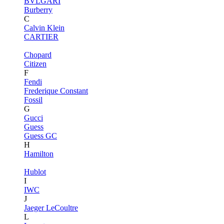
BVLGARI
Burberry
C
Calvin Klein
CARTIER
Chopard
Citizen
F
Fendi
Frederique Constant
Fossil
G
Gucci
Guess
Guess GC
H
Hamilton
Hublot
I
IWC
J
Jaeger LeCoultre
L