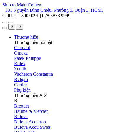
Skip to Main Content
331 Nguyễn Đình Chiểu, Phường 5, Quận 3, HCM.
Call Us: 1800 0091 | 028 3833 9999
0
0
Thương hiệu
Thương hiệu nổi bật
Chopard
Omega
Patek Philippe
Rolex
Zenith
Vacheron Constantin
Bvlgari
Cartier
Phụ kiện
Thương hiệu A-Z
B
Breguet
Baume & Mercier
Bulova
Bulova Accutron
Bulova Accu Swiss