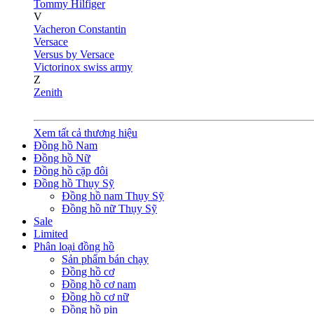
Tommy Hilfiger
V
Vacheron Constantin
Versace
Versus by Versace
Victorinox swiss army
Z
Zenith
Xem tất cả thương hiệu
Đồng hồ Nam
Đồng hồ Nữ
Đồng hồ cặp đôi
Đồng hồ Thụy Sỹ
Đồng hồ nam Thụy Sỹ
Đồng hồ nữ Thụy Sỹ
Sale
Limited
Phân loại đồng hồ
Sản phẩm bán chạy
Đồng hồ cơ
Đồng hồ cơ nam
Đồng hồ cơ nữ
Đồng hồ pin