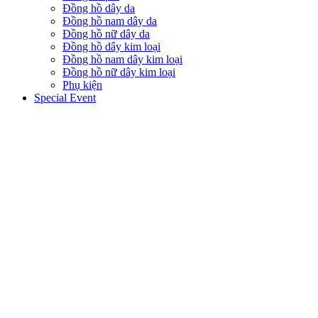
Đồng hồ dây da
Đồng hồ nam dây da
Đồng hồ nữ dây da
Đồng hồ dây kim loại
Đồng hồ nam dây kim loại
Đồng hồ nữ dây kim loại
Phụ kiện
Special Event