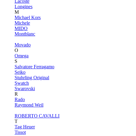
Lacoste
Longines
M
Michael Kors
Michele
MIDO
Montblanc
Movado
O
Omega
S
Salvatore Ferragamo
Seiko
Stuhrling Original
Swatch
Swarovski
R
Rado
Raymond Weil
ROBERTO CAVALLI
T
Tag Heuer
Tissot