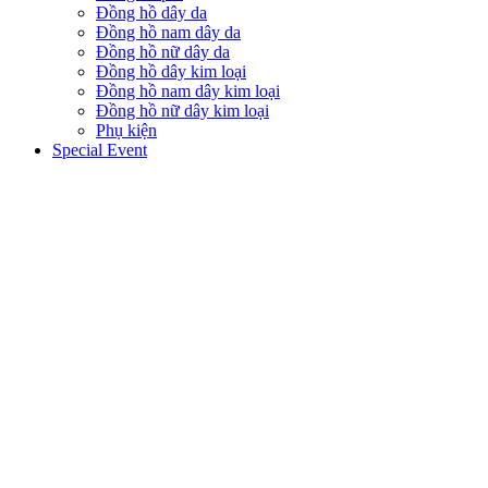
Đồng hồ dây da
Đồng hồ nam dây da
Đồng hồ nữ dây da
Đồng hồ dây kim loại
Đồng hồ nam dây kim loại
Đồng hồ nữ dây kim loại
Phụ kiện
Special Event