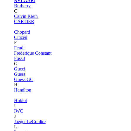
BVLGARI
Burberry
C
Calvin Klein
CARTIER
Chopard
Citizen
F
Fendi
Frederique Constant
Fossil
G
Gucci
Guess
Guess GC
H
Hamilton
Hublot
I
IWC
J
Jaeger LeCoultre
L