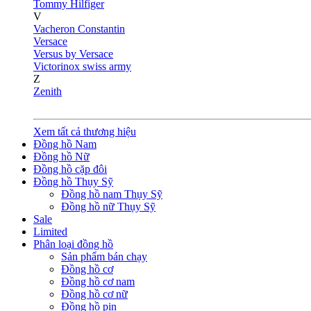
Tommy Hilfiger
V
Vacheron Constantin
Versace
Versus by Versace
Victorinox swiss army
Z
Zenith
Xem tất cả thương hiệu
Đồng hồ Nam
Đồng hồ Nữ
Đồng hồ cặp đôi
Đồng hồ Thụy Sỹ
Đồng hồ nam Thụy Sỹ
Đồng hồ nữ Thụy Sỹ
Sale
Limited
Phân loại đồng hồ
Sản phẩm bán chạy
Đồng hồ cơ
Đồng hồ cơ nam
Đồng hồ cơ nữ
Đồng hồ pin