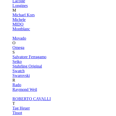
Lacoste
Longines
M
Michael Kors
Michele
MIDO
Montblanc
Movado
O
Omega
S
Salvatore Ferragamo
Seiko
Stuhrling Original
Swatch
Swarovski
R
Rado
Raymond Weil
ROBERTO CAVALLI
T
Tag Heuer
Tissot