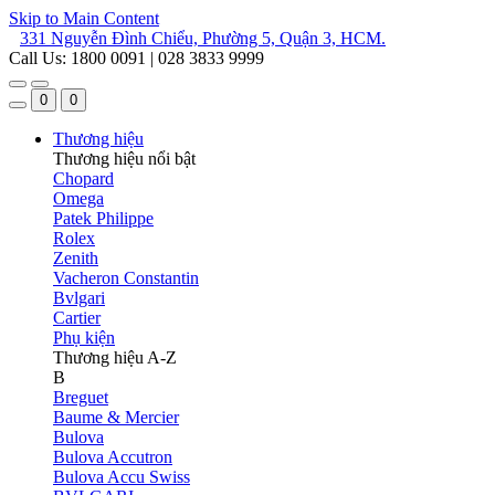
Skip to Main Content
331 Nguyễn Đình Chiểu, Phường 5, Quận 3, HCM.
Call Us: 1800 0091 | 028 3833 9999
0
0
Thương hiệu
Thương hiệu nổi bật
Chopard
Omega
Patek Philippe
Rolex
Zenith
Vacheron Constantin
Bvlgari
Cartier
Phụ kiện
Thương hiệu A-Z
B
Breguet
Baume & Mercier
Bulova
Bulova Accutron
Bulova Accu Swiss