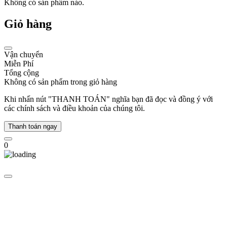
tục
Không có sản phẩm nào.
phát
triển
Giỏ hàng
và
cải
tiến
Vận chuyển
công
Miễn Phí
nghệ
Tổng cộng
chế
Không có sản phẩm trong giỏ hàng
tác:
Khi nhấn nút "THANH TOÁN" nghĩa bạn đã đọc và đồng ý với
1983
các chính sách và điều khoản của chúng tôi.
-
Khởi
đầu
Thanh toán ngay
đột
phá:
0
Đồng
hồ
Swatch
chính
thức
ra
mắt,
thay