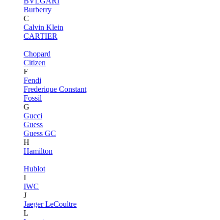
BVLGARI
Burberry
C
Calvin Klein
CARTIER
Chopard
Citizen
F
Fendi
Frederique Constant
Fossil
G
Gucci
Guess
Guess GC
H
Hamilton
Hublot
I
IWC
J
Jaeger LeCoultre
L