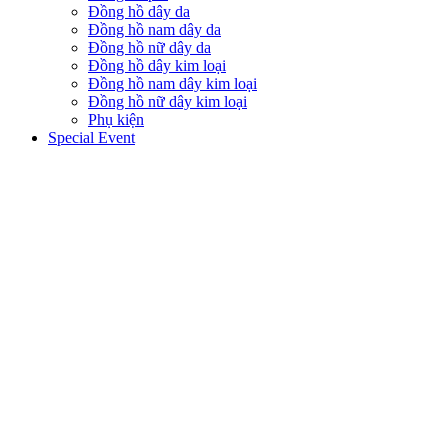
Đồng hồ dây da
Đồng hồ nam dây da
Đồng hồ nữ dây da
Đồng hồ dây kim loại
Đồng hồ nam dây kim loại
Đồng hồ nữ dây kim loại
Phụ kiện
Special Event