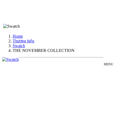
Home
Thương hiệu
Swatch
THE NOVEMBER COLLECTION
MENU
SWATCH
Đồng Hồ Nam
THE
Đồng Hồ Nữ
NOVEMBER
Sản Phẩm Bán Chạy
COLLECTION
Sản Phẩm Mới
COLLECTION
Bài Viết