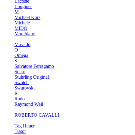
Lacoste
Longines
M
Michael Kors
Michele
MIDO
Montblanc
Movado
O
Omega
S
Salvatore Ferragamo
Seiko
Stuhrling Original
Swatch
Swarovski
R
Rado
Raymond Weil
ROBERTO CAVALLI
T
Tag Heuer
Tissot