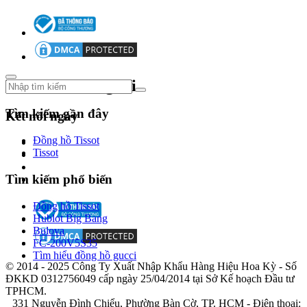
giới
với
những
sáng
tạo
mới
Theo dõi chúng tôi
mẻ,
vượt
qua
Tìm kiếm gần đây
Kết nối ngay
mọi
chuẩn
Đồng hồ Tissot
mực
Tissot
thiết
kế
Tìm kiếm phổ biến
để
mang
Đồng hồ Tissot
lại
Hublot Big Bang
những
Bulova
cỗ
FC-200V5S35
máy
Tìm hiểu đồng hồ gucci
thời
© 2014 - 2025 Công Ty Xuất Nhập Khẩu Hàng Hiệu Hoa Kỳ - Số
gian
ĐKKD 0312756049 cấp ngày 25/04/2014 tại Sở Kế hoạch Đầu tư
dễ
TPHCM.
tiếp
331 Nguyễn Đình Chiểu, Phường Bàn Cờ, TP. HCM - Điện thoại:
cận