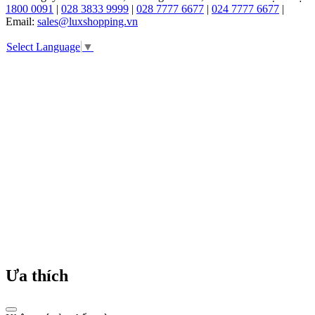
1800 0091
|
028 3833 9999
|
028 7777 6677
|
024 7777 6677
|
trên
Email:
sales@luxshopping.vn
thị
trường.
Select Language
▼
Ít
ai
biết
rằng,
để
có
được
vị
trí
như
ngày
nay,
Swatch
cũng
từng
trải
qua
hành
Ưa thích
trình
dài
liên