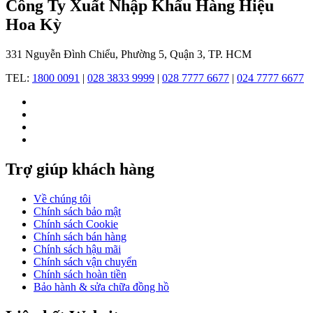
Công Ty Xuất Nhập Khẩu Hàng Hiệu
Hoa Kỳ
331 Nguyễn Đình Chiểu, Phường 5, Quận 3, TP. HCM
Lịch
TEL:
1800 0091
|
028 3833 9999
|
028 7777 6677
|
024 7777 6677
sử
đồng
hồ
Swatch:
Trợ giúp khách hàng
Cuộc
cách
Về chúng tôi
mạng
Chính sách bảo mật
Chính sách Cookie
từ
Chính sách bán hàng
thương
Chính sách hậu mãi
Chính sách vận chuyển
hiệu
Chính sách hoàn tiền
Thụy
Bảo hành & sửa chữa đồng hồ
Sỹ