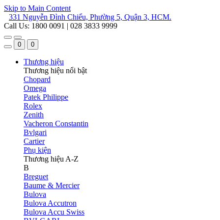
Skip to Main Content
331 Nguyễn Đình Chiểu, Phường 5, Quận 3, HCM.
Call Us: 1800 0091 | 028 3833 9999
0
0
Thương hiệu
Thương hiệu nổi bật
Chopard
Omega
Patek Philippe
Rolex
Zenith
Vacheron Constantin
Bvlgari
Cartier
Phụ kiện
Thương hiệu A-Z
B
Breguet
Baume & Mercier
Bulova
Bulova Accutron
Bulova Accu Swiss