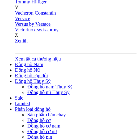
Tommy Hilfiger
V
Vacheron Constantin
Versace
Versus by Versace
Victorinox swiss army
Z
Zenith
Xem tất cả thương hiệu
Đồng hồ Nam
Đồng hồ Nữ
Đồng hồ cặp đôi
Đồng hồ Thụy Sỹ
Đồng hồ nam Thụy Sỹ
Đồng hồ nữ Thụy Sỹ
Sale
Limited
Phân loại đồng hồ
Sản phẩm bán chạy
Đồng hồ cơ
Đồng hồ cơ nam
Đồng hồ cơ nữ
Đồng hồ pin