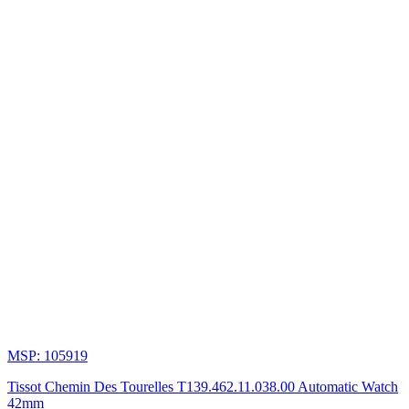
gian
bằng
điện
tử
vừa
có
mặt
số
chạy
bằng
kim,
chiếc
đồng
hồ
kết
hợp
7
chức
năng
khác
nhau
thao
MSP: 105919
tác
chỉ
Tissot Chemin Des Tourelles T139.462.11.038.00 Automatic Watch
bằng
42mm