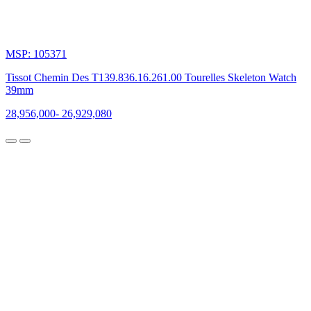
và
hơi
thở
hiện
MSP: 105371
đại,
mang
Tissot Chemin Des T139.836.16.261.00 Tourelles Skeleton Watch
đến
39mm
một
thiết
28,956,000
-
26,929,080
kế
đầy
tinh
tế
và
đậm
chất
biểu
tượng.
Được
lấy
cảm
hứng
từ
những
chiếc