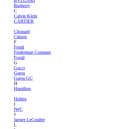
BVLGARI
Burberry
C
Calvin Klein
CARTIER
Chopard
Citizen
F
Fendi
Frederique Constant
Fossil
G
Gucci
Guess
Guess GC
H
Hamilton
Hublot
I
IWC
J
Jaeger LeCoultre
L