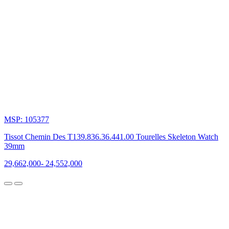
Bộ
Sưu
Tập
Nổi
Bật
Của
Tissot
Tissot
MSP: 105377
nổi
tiếng
Tissot Chemin Des T139.836.36.441.00 Tourelles Skeleton Watch
với
39mm
truyền
29,662,000
-
24,552,000
thống
phát
triển
lâu
đời,
sở
hữu
hàng