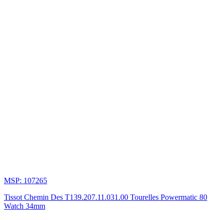
và
công
nghệ
hiện
đại.
Tóm
Tắt
Lịch
Sử
Thương
Hiệu
Đồng
Hồ
Tissot
MSP: 107265
Tissot Chemin Des T139.207.11.031.00 Tourelles Powermatic 80
Tissot
Watch 34mm
được
thành