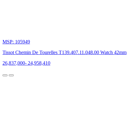
tiên
sử
dụng
dây
kim
loại
có
MSP: 105949
lỗ
trên
Tissot Chemin De Tourelles T139.407.11.048.00 Watch 42mm
thân
dây.
26,837,000
-
24,958,410
Năm
1971,
chiếc
đồng
hồ
cơ
lần
đầu
tiên
được