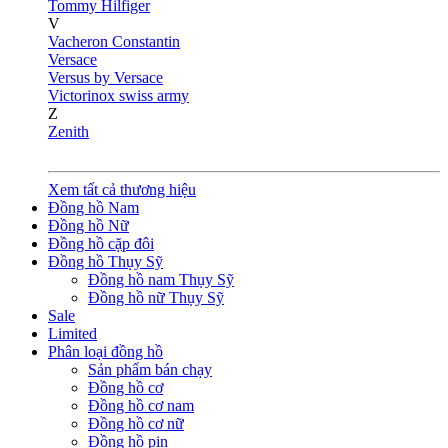
Tommy Hilfiger
V
Vacheron Constantin
Versace
Versus by Versace
Victorinox swiss army
Z
Zenith
Xem tất cả thương hiệu
Đồng hồ Nam
Đồng hồ Nữ
Đồng hồ cặp đôi
Đồng hồ Thụy Sỹ
Đồng hồ nam Thụy Sỹ
Đồng hồ nữ Thụy Sỹ
Sale
Limited
Phân loại đồng hồ
Sản phẩm bán chạy
Đồng hồ cơ
Đồng hồ cơ nam
Đồng hồ cơ nữ
Đồng hồ pin