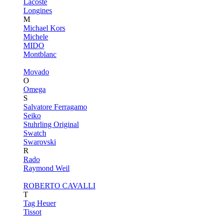
Lacoste
Longines
M
Michael Kors
Michele
MIDO
Montblanc
Movado
O
Omega
S
Salvatore Ferragamo
Seiko
Stuhrling Original
Swatch
Swarovski
R
Rado
Raymond Weil
ROBERTO CAVALLI
T
Tag Heuer
Tissot