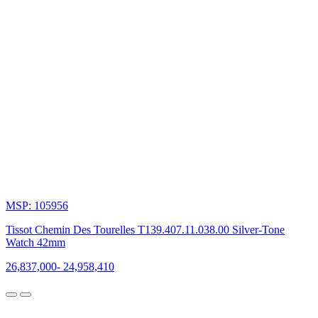
Émile
Tissot.
Năm
1930,
Tissot đã
cho
ra
mắt
mẫu
đồng
hồ
kháng
từ
mang
tên
MSP: 105956
Tissot
Antimagnetique
Tissot Chemin Des Tourelles T139.407.11.038.00 Silver-Tone
Watch,
Watch 42mm
lần
đầu
26,837,000
-
24,958,410
tiên
xuất
hiện
trên