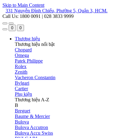
Skip to Main Content
331 Nguyễn Đình Chiểu, Phường 5, Quận 3, HCM.
Call Us: 1800 0091 | 028 3833 9999
0
0
Thương hiệu
Thương hiệu nổi bật
Chopard
Omega
Patek Philippe
Rolex
Zenith
Vacheron Constantin
Bvlgari
Cartier
Phụ kiện
Thương hiệu A-Z
B
Breguet
Baume & Mercier
Bulova
Bulova Accutron
Bulova Accu Swiss