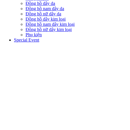
Đồng hồ dây da
Đồng hồ nam dây da
Đồng hồ nữ dây da
Đồng hồ dây kim loại
Đồng hồ nam dây kim loại
Đồng hồ nữ dây kim loại
Phụ kiện
Special Event