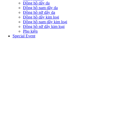
Đồng hồ dây da
Đồng hồ nam dây da
Đồng hồ nữ dây da
Đồng hồ dây kim loại
Đồng hồ nam dây kim loại
Đồng hồ nữ dây kim loại
Phụ kiện
Special Event