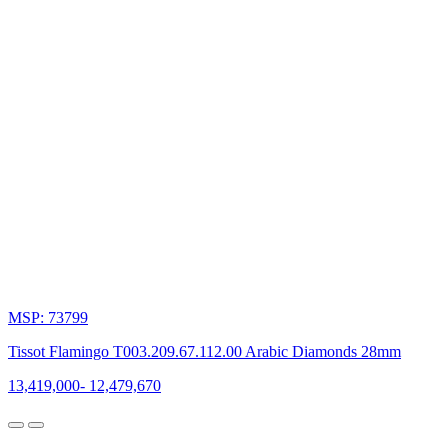
gian
bằng
điện
tử
vừa
có
mặt
số
chạy
bằng
kim,
chiếc
đồng
hồ
kết
hợp
7
chức
MSP: 73799
năng
khác
Tissot Flamingo T003.209.67.112.00 Arabic Diamonds 28mm
nhau
thao
13,419,000
-
12,479,670
tác
chỉ
bằng