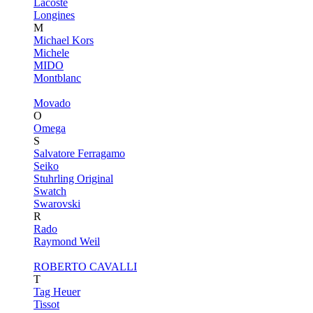
Lacoste
Longines
M
Michael Kors
Michele
MIDO
Montblanc
Movado
O
Omega
S
Salvatore Ferragamo
Seiko
Stuhrling Original
Swatch
Swarovski
R
Rado
Raymond Weil
ROBERTO CAVALLI
T
Tag Heuer
Tissot