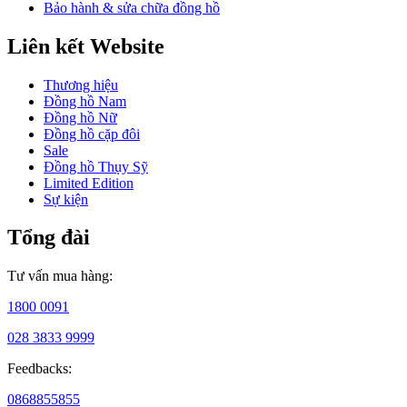
Bảo hành & sửa chữa đồng hồ
giới
với
các
Liên kết Website
chức
năng
Thương hiệu
mới
Đồng hồ Nam
như
Đồng hồ Nữ
la
Đồng hồ cặp đôi
bàn,
Sale
đo
Đồng hồ Thụy Sỹ
độ
Limited Edition
cao,
Sự kiện
nhiệt
độ,v.v
Tổng đài
là
“cú
chạm”
Tư vấn mua hàng:
mạnh
mẽ,
1800 0091
đưa
tên
028 3833 9999
tuổi
của
Feedbacks:
thương
0868855855
hiệu