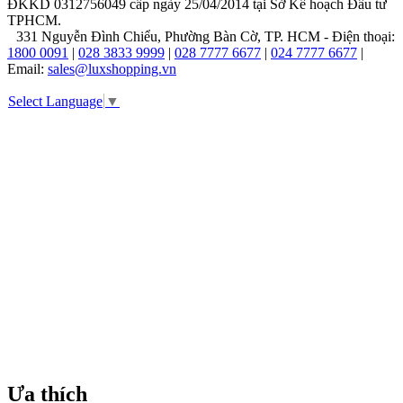
ĐKKD 0312756049 cấp ngày 25/04/2014 tại Sở Kế hoạch Đầu tư
Bộ
TPHCM.
331 Nguyễn Đình Chiểu, Phường Bàn Cờ, TP. HCM - Điện thoại:
Sưu
1800 0091
|
028 3833 9999
|
028 7777 6677
|
024 7777 6677
|
Tập
Email:
sales@luxshopping.vn
Nổi
Select Language
▼
Bật
Của
Tissot
Tissot
nổi
tiếng
với
truyền
thống
phát
triển
lâu
đời,
sở
hữu
Ưa thích
hàng