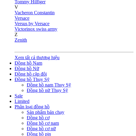
Tommy Hilfiger
V
Vacheron Constantin
Versace
Versus by Versace
Victorinox swiss army
Z
Zenith
Xem tất cả thương hiệu
Đồng hồ Nam
Đồng hồ Nữ
Đồng hồ cặp đôi
Đồng hồ Thụy Sỹ
Đồng hồ nam Thụy Sỹ
Đồng hồ nữ Thụy Sỹ
Sale
Limited
Phân loại đồng hồ
Sản phẩm bán chạy
Đồng hồ cơ
Đồng hồ cơ nam
Đồng hồ cơ nữ
Đồng hồ pin