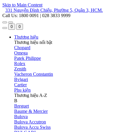
Skip to Main Content
331 Nguyễn Đình Chiểu, Phường 5, Quận 3, HCM.
Call Us: 1800 0091 | 028 3833 9999
0
0
Thương hiệu
Thương hiệu nổi bật
Chopard
Omega
Patek Philippe
Rolex
Zenith
Vacheron Constantin
Bvlgari
Cartier
Phụ kiện
Thương hiệu A-Z
B
Breguet
Baume & Mercier
Bulova
Bulova Accutron
Bulova Accu Swiss