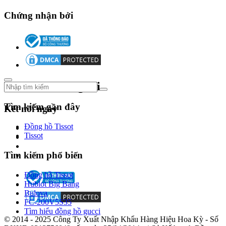
lên
Chứng nhận bởi
tầm
cao
mới.
Năm
2013,
chiếc đồng
hồ
Theo dõi chúng tôi
Tissot Powermatic
80
được
Tìm kiếm gần đây
Kết nối ngay
cho
ra
Đồng hồ Tissot
mắt
Tissot
với
khả
Tìm kiếm phổ biến
năng
trữ
Đồng hồ Tissot
cót
Hublot Big Bang
lên
Bulova
đến
FC-200V5S35
80h.
Tìm hiểu đồng hồ gucci
© 2014 - 2025 Công Ty Xuất Nhập Khẩu Hàng Hiệu Hoa Kỳ - Số
Những