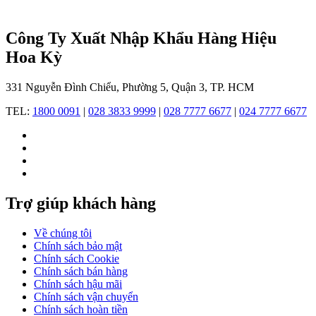
1
nút
vạn.
Công Ty Xuất Nhập Khẩu Hàng Hiệu
Hoa Kỳ
Năm
1999, Mẫu
đồng
331 Nguyễn Đình Chiểu, Phường 5, Quận 3, TP. HCM
hồ
Thụy
TEL:
1800 0091
|
028 3833 9999
|
028 7777 6677
|
024 7777 6677
Sỹ
dành
cho
nam
Tissot
T-
Touch
Trợ giúp khách hàng
có
chức
Về chúng tôi
năng
Chính sách bảo mật
cảm
Chính sách Cookie
ứng
Chính sách bán hàng
đầu
Chính sách hậu mãi
tiên
Chính sách vận chuyển
trên
Chính sách hoàn tiền
thế