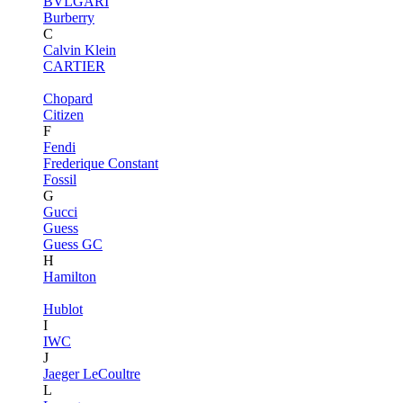
BVLGARI
Burberry
C
Calvin Klein
CARTIER
Chopard
Citizen
F
Fendi
Frederique Constant
Fossil
G
Gucci
Guess
Guess GC
H
Hamilton
Hublot
I
IWC
J
Jaeger LeCoultre
L