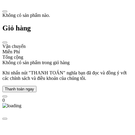
loạt
bộ
Không có sản phẩm nào.
sưu
tập
Giỏ hàng
có
thiết
kế
và
Vận chuyển
phong
Miễn Phí
cách
Tổng cộng
đa
Không có sản phẩm trong giỏ hàng
dạng,
từ
Khi nhấn nút "THANH TOÁN" nghĩa bạn đã đọc và đồng ý với
lịch
các chính sách và điều khoản của chúng tôi.
lãm
đến
Thanh toán ngay
thanh
lịch,
0
từ
cổ
điển
đến
thể
thao.