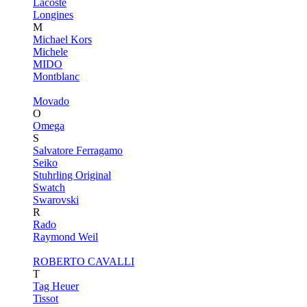
Lacoste
Longines
M
Michael Kors
Michele
MIDO
Montblanc
Movado
O
Omega
S
Salvatore Ferragamo
Seiko
Stuhrling Original
Swatch
Swarovski
R
Rado
Raymond Weil
ROBERTO CAVALLI
T
Tag Heuer
Tissot