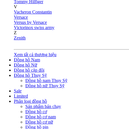
Tommy Hilfiger
V
Vacheron Constantin
Versace
Versus by Versace
Victorinox swiss army
Z
Zenith
Xem tất cả thương hiệu
Đồng hồ Nam
Đồng hồ Nữ
Đồng hồ cặp đôi
Đồng hồ Thụy Sỹ
Đồng hồ nam Thụy Sỹ
Đồng hồ nữ Thụy Sỹ
Sale
Limited
Phân loại đồng hồ
Sản phẩm bán chạy
Đồng hồ cơ
Đồng hồ cơ nam
Đồng hồ cơ nữ
Đồng hồ pin