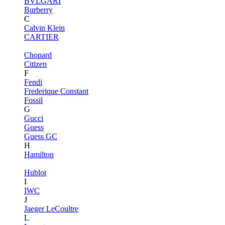
BVLGARI
Burberry
C
Calvin Klein
CARTIER
Chopard
Citizen
F
Fendi
Frederique Constant
Fossil
G
Gucci
Guess
Guess GC
H
Hamilton
Hublot
I
IWC
J
Jaeger LeCoultre
L