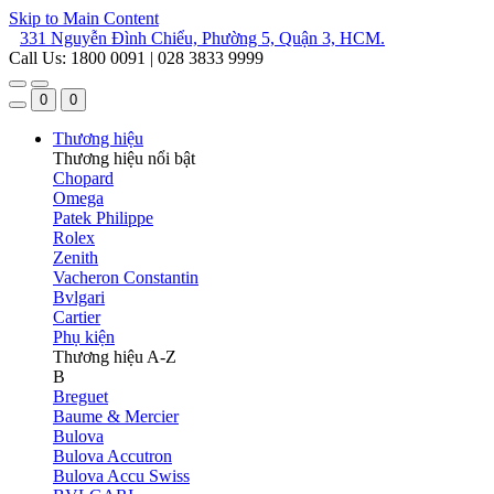
Skip to Main Content
331 Nguyễn Đình Chiểu, Phường 5, Quận 3, HCM.
Call Us: 1800 0091 | 028 3833 9999
0
0
Thương hiệu
Thương hiệu nổi bật
Chopard
Omega
Patek Philippe
Rolex
Zenith
Vacheron Constantin
Bvlgari
Cartier
Phụ kiện
Thương hiệu A-Z
B
Breguet
Baume & Mercier
Bulova
Bulova Accutron
Bulova Accu Swiss