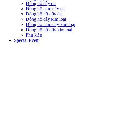
Đồng hồ dây da
Đồng hồ nam dây da
Đồng hồ nữ dây da
Đồng hồ dây kim loại
Đồng hồ nam dây kim loại
Đồng hồ nữ dây kim loại
Phụ kiện
Special Event