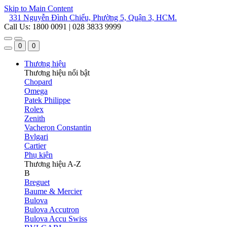
Skip to Main Content
331 Nguyễn Đình Chiểu, Phường 5, Quận 3, HCM.
Call Us: 1800 0091 | 028 3833 9999
0
0
Thương hiệu
Thương hiệu nổi bật
Chopard
Omega
Patek Philippe
Rolex
Zenith
Vacheron Constantin
Bvlgari
Cartier
Phụ kiện
Thương hiệu A-Z
B
Breguet
Baume & Mercier
Bulova
Bulova Accutron
Bulova Accu Swiss