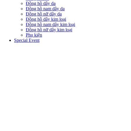
Đồng hồ dây da
Đồng hồ nam dây da
Đồng hồ nữ dây da
Đồng hồ dây kim loại
Đồng hồ nam dây kim loại
Đồng hồ nữ dây kim loại
Phụ kiện
Special Event