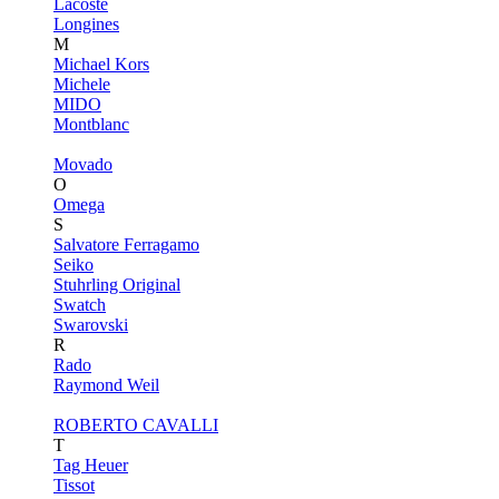
Lacoste
Longines
M
Michael Kors
Michele
MIDO
Montblanc
Movado
O
Omega
S
Salvatore Ferragamo
Seiko
Stuhrling Original
Swatch
Swarovski
R
Rado
Raymond Weil
ROBERTO CAVALLI
T
Tag Heuer
Tissot