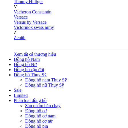
Tommy Hilfiger
V
Vacheron Constantin
Versace
Versus by Versace
Victorinox swiss army
Z
Zenith
Xem tất cả thương hiệu
Đồng hồ Nam
Đồng hồ Nữ
Đồng hồ cặp đôi
Đồng hồ Thụy Sỹ
Đồng hồ nam Thụy Sỹ
Đồng hồ nữ Thụy Sỹ
Sale
Limited
Phân loại đồng hồ
Sản phẩm bán chạy
Đồng hồ cơ
Đồng hồ cơ nam
Đồng hồ cơ nữ
Đồng hồ pin