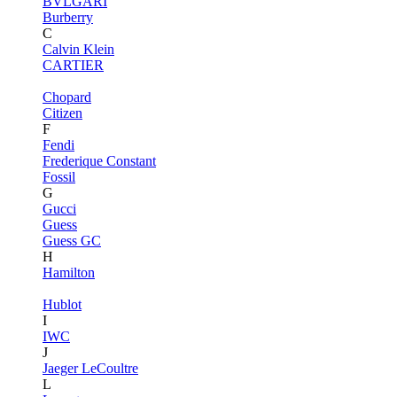
BVLGARI
Burberry
C
Calvin Klein
CARTIER
Chopard
Citizen
F
Fendi
Frederique Constant
Fossil
G
Gucci
Guess
Guess GC
H
Hamilton
Hublot
I
IWC
J
Jaeger LeCoultre
L