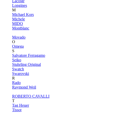
Lacoste
Longines
M
Michael Kors
Michele
MIDO
Montblanc
Movado
O
Omega
S
Salvatore Ferragamo
Seiko
Stuhrling Original
Swatch
Swarovski
R
Rado
Raymond Weil
ROBERTO CAVALLI
T
Tag Heuer
Tissot