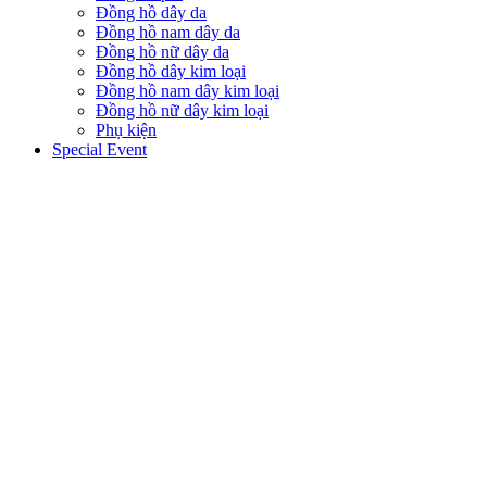
Đồng hồ dây da
Đồng hồ nam dây da
Đồng hồ nữ dây da
Đồng hồ dây kim loại
Đồng hồ nam dây kim loại
Đồng hồ nữ dây kim loại
Phụ kiện
Special Event