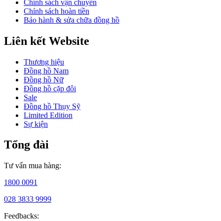
Chính sách vận chuyển
là
Chính sách hoàn tiền
Charles-
Bảo hành & sửa chữa đồng hồ
Émile
Tissot.
Liên kết Website
Năm
1930,
Thương hiệu
Tissot đã
Đồng hồ Nam
cho
Đồng hồ Nữ
ra
Đồng hồ cặp đôi
mắt
Sale
mẫu
Đồng hồ Thụy Sỹ
đồng
Limited Edition
hồ
Sự kiện
kháng
từ
Tổng đài
mang
tên
Tissot
Tư vấn mua hàng:
Antimagnetique
Watch,
1800 0091
lần
028 3833 9999
đầu
tiên
Feedbacks:
xuất