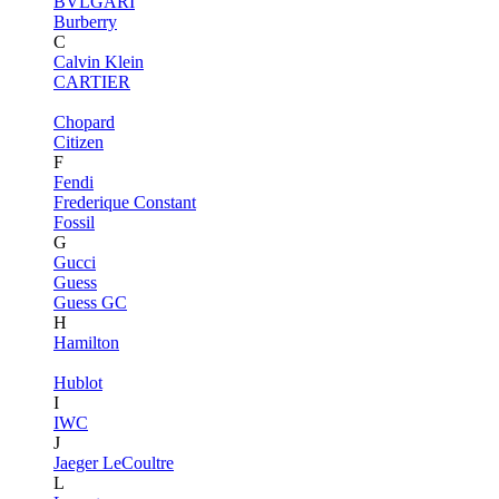
BVLGARI
Burberry
C
Calvin Klein
CARTIER
Chopard
Citizen
F
Fendi
Frederique Constant
Fossil
G
Gucci
Guess
Guess GC
H
Hamilton
Hublot
I
IWC
J
Jaeger LeCoultre
L