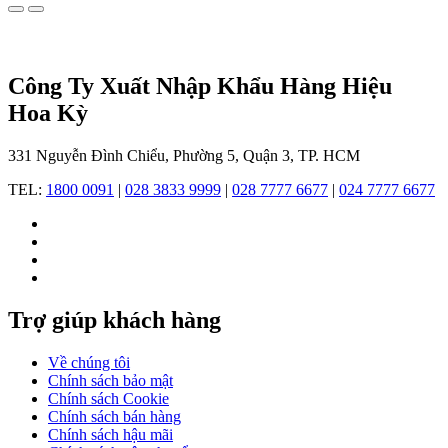
được
thành
lập
vào
Công Ty Xuất Nhập Khẩu Hàng Hiệu
năm
1853
Hoa Kỳ
tại
Lecle
Thuỵ
331 Nguyễn Đình Chiểu, Phường 5, Quận 3, TP. HCM
Sĩ
TEL:
1800 0091
|
028 3833 9999
|
028 7777 6677
|
024 7777 6677
bởi
nghệ
nhân
chế
tác
đồng
hồ
Trợ giúp khách hàng
Charles-
Félicien
Tissot
Về chúng tôi
và
Chính sách bảo mật
con
Chính sách Cookie
trai
Chính sách bán hàng
của
Chính sách hậu mãi
ông