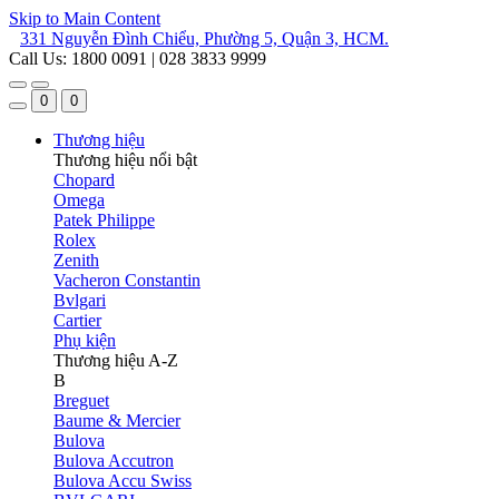
Skip to Main Content
331 Nguyễn Đình Chiểu, Phường 5, Quận 3, HCM.
Call Us: 1800 0091 | 028 3833 9999
0
0
Thương hiệu
Thương hiệu nổi bật
Chopard
Omega
Patek Philippe
Rolex
Zenith
Vacheron Constantin
Bvlgari
Cartier
Phụ kiện
Thương hiệu A-Z
B
Breguet
Baume & Mercier
Bulova
Bulova Accutron
Bulova Accu Swiss