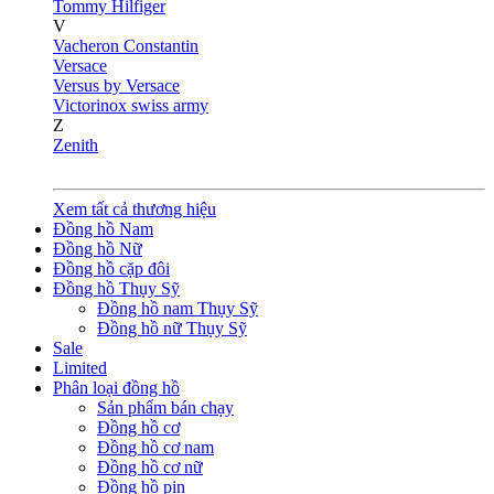
Tommy Hilfiger
V
Vacheron Constantin
Versace
Versus by Versace
Victorinox swiss army
Z
Zenith
Xem tất cả thương hiệu
Đồng hồ Nam
Đồng hồ Nữ
Đồng hồ cặp đôi
Đồng hồ Thụy Sỹ
Đồng hồ nam Thụy Sỹ
Đồng hồ nữ Thụy Sỹ
Sale
Limited
Phân loại đồng hồ
Sản phẩm bán chạy
Đồng hồ cơ
Đồng hồ cơ nam
Đồng hồ cơ nữ
Đồng hồ pin