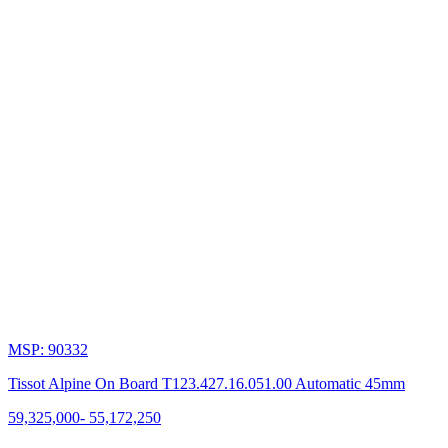
truyền
thống
và
công
nghệ
hiện
đại.
Tóm
Tắt
Lịch
Sử
Thương
Hiệu
Đồng
MSP: 90332
Hồ
Tissot Alpine On Board T123.427.16.051.00 Automatic 45mm
Tissot
59,325,000
-
55,172,250
Tissot