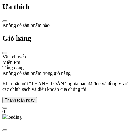
khả
Ưa thích
năng
hiển
thị
Không có sản phẩm nào.
lịch
ngày
đầu
Giỏ hàng
tiên
trên
thế
Vận chuyển
giới
Miễn Phí
Tổng cộng
Năm
Không có sản phẩm trong giỏ hàng
1965,
hãng đánh
Khi nhấn nút "THANH TOÁN" nghĩa bạn đã đọc và đồng ý với
dấu
các chính sách và điều khoản của chúng tôi.
sự
ra
Thanh toán ngay
đời
của
0
Tissot
PR
516
chiếc
đồng