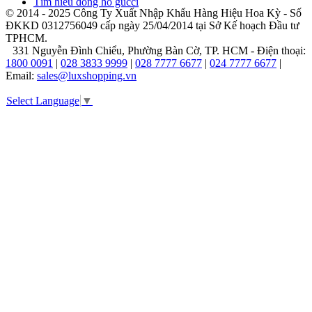
Tìm hiểu đồng hồ gucci
giới
© 2014 - 2025 Công Ty Xuất Nhập Khẩu Hàng Hiệu Hoa Kỳ - Số
phải
ĐKKD 0312756049 cấp ngày 25/04/2014 tại Sở Kế hoạch Đầu tư
trầm
TPHCM.
trồ.
331 Nguyễn Đình Chiểu, Phường Bàn Cờ, TP. HCM - Điện thoại:
1800 0091
|
028 3833 9999
|
028 7777 6677
|
024 7777 6677
|
Năm
Email:
sales@luxshopping.vn
1953,
đánh
Select Language
▼
dấu
kỷ
niệm
100
thành
lập,
hãng
đã
cho
ra
mắt
Tissot
Visodate
chiếc
đồng
hồ
có