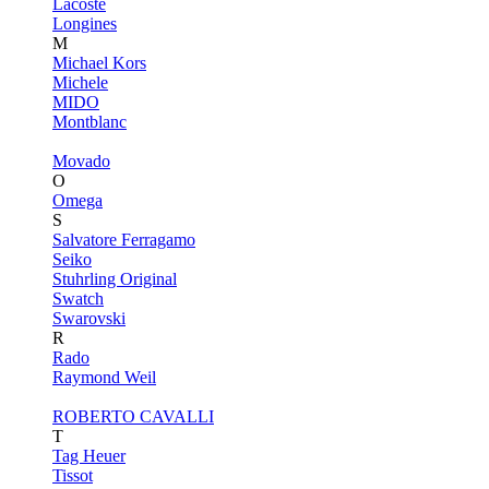
Lacoste
Longines
M
Michael Kors
Michele
MIDO
Montblanc
Movado
O
Omega
S
Salvatore Ferragamo
Seiko
Stuhrling Original
Swatch
Swarovski
R
Rado
Raymond Weil
ROBERTO CAVALLI
T
Tag Heuer
Tissot