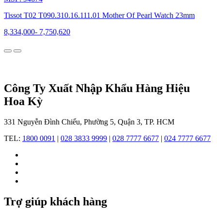
một
trong
Tissot T02 T090.310.16.111.01 Mother Of Pearl Watch 23mm
những
thương
8,334,000
-
7,750,620
hiệu
đồng
hồ có
bề
dày
lịch
Công Ty Xuất Nhập Khẩu Hàng Hiệu
sử
Hoa Kỳ
lâu
đời và
được
331 Nguyễn Đình Chiểu, Phường 5, Quận 3, TP. HCM
biết
đến
TEL:
1800 0091
|
028 3833 9999
|
028 7777 6677
|
024 7777 6677
với
sự
kết
hợp
hoàn
hảo
giữa
Trợ giúp khách hàng
truyền
thống