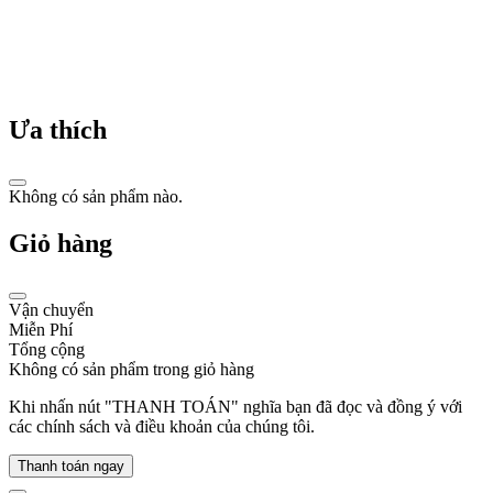
thế
giới.
Năm
1951, Tissot
Navigator
Ưa thích
chiếc
đồng
hồ
đeo
Không có sản phẩm nào.
tay
tự
Giỏ hàng
lên
dây
cót
đầu
Vận chuyển
tiên
Miễn Phí
trên
Tổng cộng
thế
Không có sản phẩm trong giỏ hàng
giới,
khiến
Khi nhấn nút "THANH TOÁN" nghĩa bạn đã đọc và đồng ý với
cả
các chính sách và điều khoản của chúng tôi.
thế
giới
Thanh toán ngay
phải