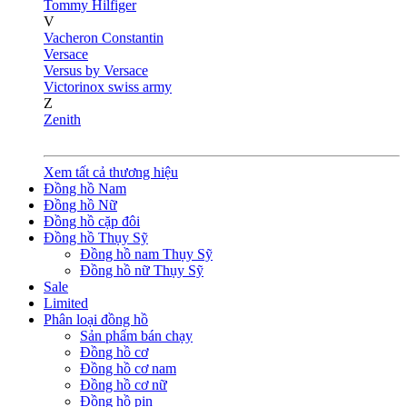
Tommy Hilfiger
V
Vacheron Constantin
Versace
Versus by Versace
Victorinox swiss army
Z
Zenith
Xem tất cả thương hiệu
Đồng hồ Nam
Đồng hồ Nữ
Đồng hồ cặp đôi
Đồng hồ Thụy Sỹ
Đồng hồ nam Thụy Sỹ
Đồng hồ nữ Thụy Sỹ
Sale
Limited
Phân loại đồng hồ
Sản phẩm bán chạy
Đồng hồ cơ
Đồng hồ cơ nam
Đồng hồ cơ nữ
Đồng hồ pin