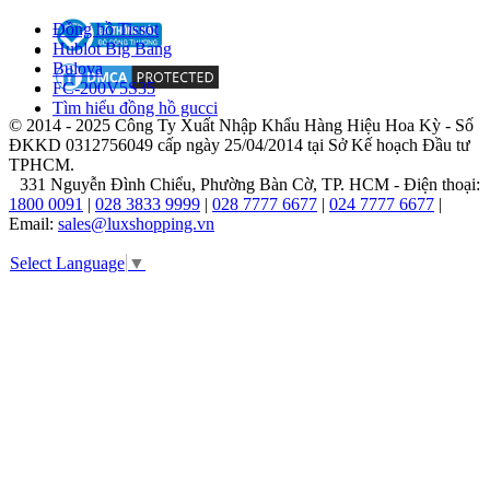
Émile
Đồng hồ Tissot
Tissot.
Hublot Big Bang
Bulova
Năm
FC-200V5S35
1930,
Tìm hiểu đồng hồ gucci
Tissot đã
© 2014 - 2025 Công Ty Xuất Nhập Khẩu Hàng Hiệu Hoa Kỳ - Số
cho
ĐKKD 0312756049 cấp ngày 25/04/2014 tại Sở Kế hoạch Đầu tư
ra
TPHCM.
mắt
331 Nguyễn Đình Chiểu, Phường Bàn Cờ, TP. HCM - Điện thoại:
mẫu
1800 0091
|
028 3833 9999
|
028 7777 6677
|
024 7777 6677
|
đồng
Email:
sales@luxshopping.vn
hồ
kháng
Select Language
▼
từ
mang
tên
Tissot
Antimagnetique
Watch,
lần
đầu
tiên
xuất
hiện
trên