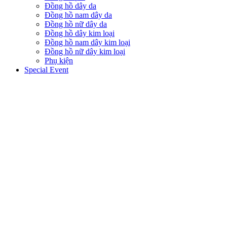
Đồng hồ dây da
Đồng hồ nam dây da
Đồng hồ nữ dây da
Đồng hồ dây kim loại
Đồng hồ nam dây kim loại
Đồng hồ nữ dây kim loại
Phụ kiện
Special Event