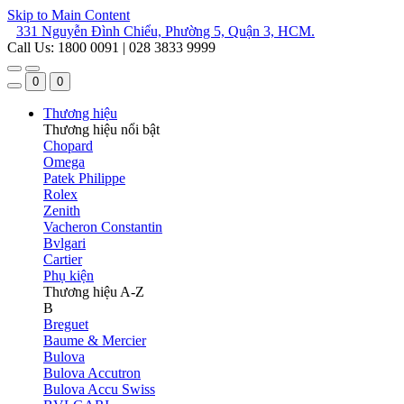
Skip to Main Content
331 Nguyễn Đình Chiểu, Phường 5, Quận 3, HCM.
Call Us: 1800 0091 | 028 3833 9999
0
0
Thương hiệu
Thương hiệu nổi bật
Chopard
Omega
Patek Philippe
Rolex
Zenith
Vacheron Constantin
Bvlgari
Cartier
Phụ kiện
Thương hiệu A-Z
B
Breguet
Baume & Mercier
Bulova
Bulova Accutron
Bulova Accu Swiss