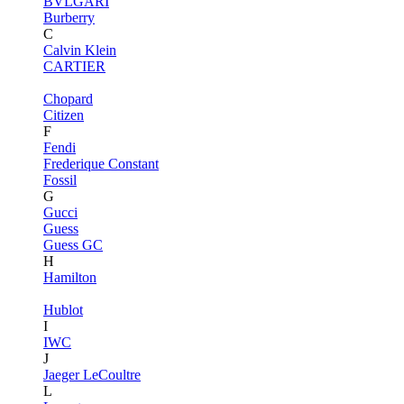
BVLGARI
Burberry
C
Calvin Klein
CARTIER
Chopard
Citizen
F
Fendi
Frederique Constant
Fossil
G
Gucci
Guess
Guess GC
H
Hamilton
Hublot
I
IWC
J
Jaeger LeCoultre
L