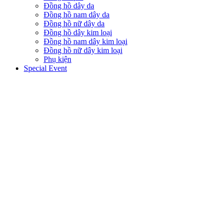
Đồng hồ dây da
Đồng hồ nam dây da
Đồng hồ nữ dây da
Đồng hồ dây kim loại
Đồng hồ nam dây kim loại
Đồng hồ nữ dây kim loại
Phụ kiện
Special Event