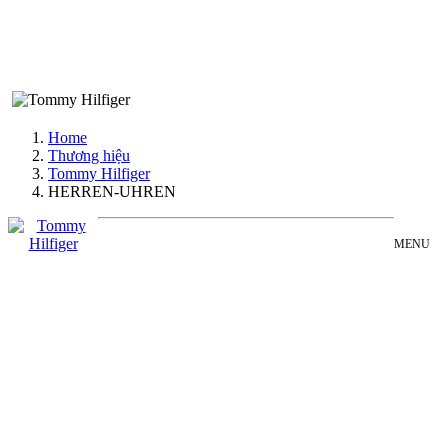
Home
Thương hiệu
Tommy Hilfiger
HERREN-UHREN
MENU
TOMMY
Đồng Hồ Nam
HILFIGER
Đồng Hồ Nữ
HERREN-
Sản Phẩm Bán Chạy
UHREN
Sản Phẩm Mới
COLLECTION
Bài Viết