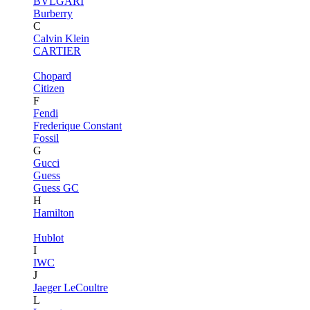
BVLGARI
Burberry
C
Calvin Klein
CARTIER
Chopard
Citizen
F
Fendi
Frederique Constant
Fossil
G
Gucci
Guess
Guess GC
H
Hamilton
Hublot
I
IWC
J
Jaeger LeCoultre
L