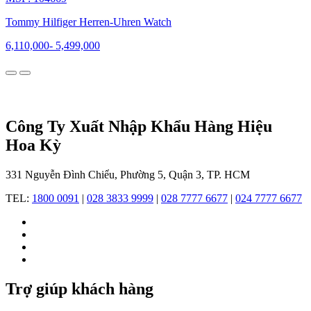
đã
nhanh
Tommy Hilfiger Herren-Uhren Watch
chóng
6,110,000
-
5,499,000
khẳng
định
vị
trí
trong
làng
thời
Công Ty Xuất Nhập Khẩu Hàng Hiệu
trang
Hoa Kỳ
quốc
tế.
Không
331 Nguyễn Đình Chiểu, Phường 5, Quận 3, TP. HCM
chỉ
thành
TEL:
1800 0091
|
028 3833 9999
|
028 7777 6677
|
024 7777 6677
công
với
các
dòng
trang
phục,
Tommy
Trợ giúp khách hàng
Hilfiger
còn