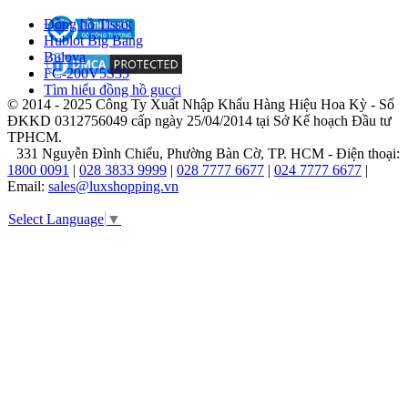
những
Đồng hồ Tissot
tín
Hublot Big Bang
đồ
Bulova
thời
FC-200V5S35
trang
Tìm hiểu đồng hồ gucci
trên
© 2014 - 2025 Công Ty Xuất Nhập Khẩu Hàng Hiệu Hoa Kỳ - Số
khắp
ĐKKD 0312756049 cấp ngày 25/04/2014 tại Sở Kế hoạch Đầu tư
thế
TPHCM.
giới.
331 Nguyễn Đình Chiểu, Phường Bàn Cờ, TP. HCM - Điện thoại:
Thương
1800 0091
|
028 3833 9999
|
028 7777 6677
|
024 7777 6677
|
hiệu
Email:
sales@luxshopping.vn
không
ngừng
Select Language
▼
đổi
mới
để
duy
trì
sự
hiện
đại
và
gắn
kết