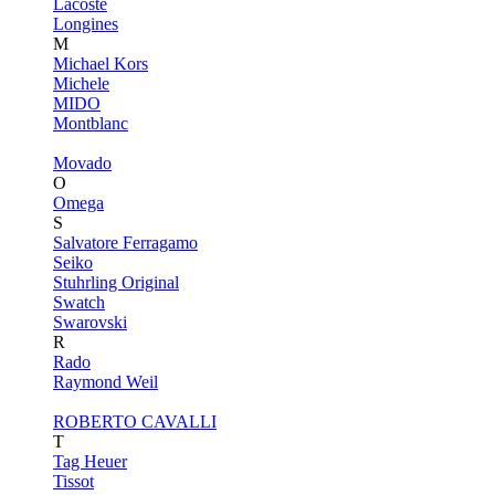
Lacoste
Longines
M
Michael Kors
Michele
MIDO
Montblanc
Movado
O
Omega
S
Salvatore Ferragamo
Seiko
Stuhrling Original
Swatch
Swarovski
R
Rado
Raymond Weil
ROBERTO CAVALLI
T
Tag Heuer
Tissot