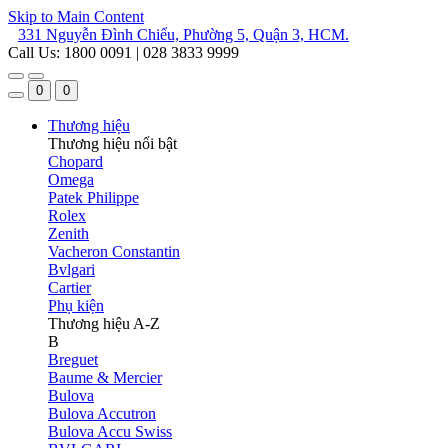
Skip to Main Content
331 Nguyễn Đình Chiểu, Phường 5, Quận 3, HCM.
Call Us: 1800 0091 | 028 3833 9999
0
0
Thương hiệu
Thương hiệu nổi bật
Chopard
Omega
Patek Philippe
Rolex
Zenith
Vacheron Constantin
Bvlgari
Cartier
Phụ kiện
Thương hiệu A-Z
B
Breguet
Baume & Mercier
Bulova
Bulova Accutron
Bulova Accu Swiss