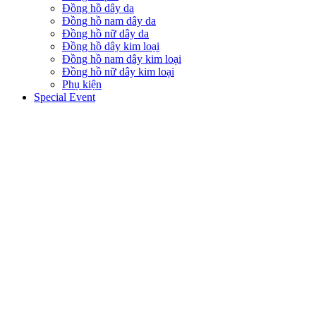
Đồng hồ dây da
Đồng hồ nam dây da
Đồng hồ nữ dây da
Đồng hồ dây kim loại
Đồng hồ nam dây kim loại
Đồng hồ nữ dây kim loại
Phụ kiện
Special Event