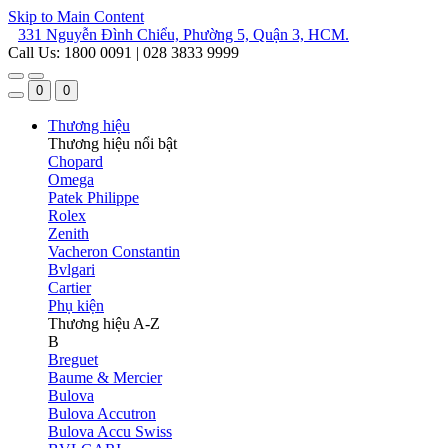
Skip to Main Content
331 Nguyễn Đình Chiểu, Phường 5, Quận 3, HCM.
Call Us: 1800 0091 | 028 3833 9999
0
0
Thương hiệu
Thương hiệu nổi bật
Chopard
Omega
Patek Philippe
Rolex
Zenith
Vacheron Constantin
Bvlgari
Cartier
Phụ kiện
Thương hiệu A-Z
B
Breguet
Baume & Mercier
Bulova
Bulova Accutron
Bulova Accu Swiss