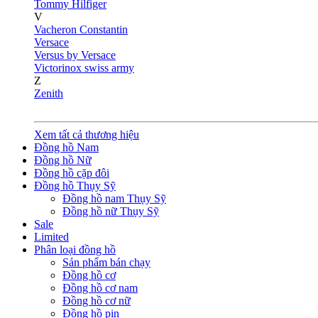
Tommy Hilfiger
V
Vacheron Constantin
Versace
Versus by Versace
Victorinox swiss army
Z
Zenith
Xem tất cả thương hiệu
Đồng hồ Nam
Đồng hồ Nữ
Đồng hồ cặp đôi
Đồng hồ Thụy Sỹ
Đồng hồ nam Thụy Sỹ
Đồng hồ nữ Thụy Sỹ
Sale
Limited
Phân loại đồng hồ
Sản phẩm bán chạy
Đồng hồ cơ
Đồng hồ cơ nam
Đồng hồ cơ nữ
Đồng hồ pin