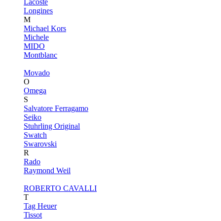
Lacoste
Longines
M
Michael Kors
Michele
MIDO
Montblanc
Movado
O
Omega
S
Salvatore Ferragamo
Seiko
Stuhrling Original
Swatch
Swarovski
R
Rado
Raymond Weil
ROBERTO CAVALLI
T
Tag Heuer
Tissot