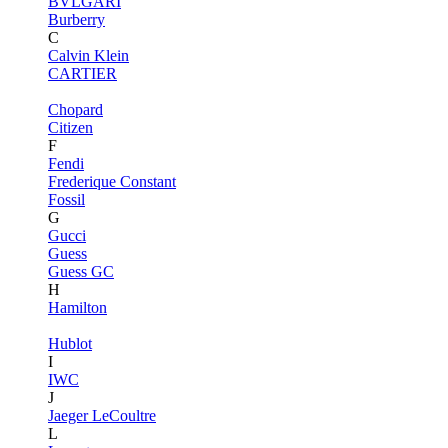
BVLGARI
Burberry
C
Calvin Klein
CARTIER
Chopard
Citizen
F
Fendi
Frederique Constant
Fossil
G
Gucci
Guess
Guess GC
H
Hamilton
Hublot
I
IWC
J
Jaeger LeCoultre
L