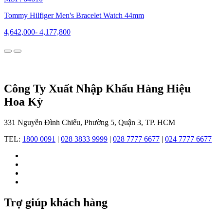
chóng
khẳng
Tommy Hilfiger Men's Bracelet Watch 44mm
định
vị
4,642,000
-
4,177,800
trí
trong
làng
thời
trang
quốc
Công Ty Xuất Nhập Khẩu Hàng Hiệu
tế.
Hoa Kỳ
Không
chỉ
thành
331 Nguyễn Đình Chiểu, Phường 5, Quận 3, TP. HCM
công
với
TEL:
1800 0091
|
028 3833 9999
|
028 7777 6677
|
024 7777 6677
các
dòng
trang
phục,
Tommy
Hilfiger
còn
Trợ giúp khách hàng
mở
rộng