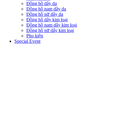
Đồng hồ dây da
Đồng hồ nam dây da
Đồng hồ nữ dây da
Đồng hồ dây kim loại
Đồng hồ nam dây kim loại
Đồng hồ nữ dây kim loại
Phụ kiện
Special Event