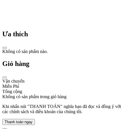
tiêu
dùng
toàn
cầu.
Ưa thích
Không có sản phẩm nào.
Lịch
sử
Giỏ hàng
đồng
hồ
Vận chuyển
Tommy
Miễn Phí
Hilfiger
Tổng cộng
Không có sản phẩm trong giỏ hàng
Tommy
Khi nhấn nút "THANH TOÁN" nghĩa bạn đã đọc và đồng ý với
Hilfiger,
các chính sách và điều khoản của chúng tôi.
một
thương
Thanh toán ngay
hiệu