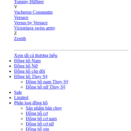
Tommy Hilfiger
V
Vacheron Constantin
Versace
Versus by Versace
Victorinox swiss army
Z
Zenith
Xem tất cả thương hiệu
Đồng hồ Nam
Đồng hồ Nữ
Đồng hồ cặp đôi
Đồng hồ Thụy Sỹ
Đồng hồ nam Thụy Sỹ
Đồng hồ nữ Thụy Sỹ
Sale
Limited
Phân loại đồng hồ
Sản phẩm bán chạy
Đồng hồ cơ
Đồng hồ cơ nam
Đồng hồ cơ nữ
Đồng hồ pin