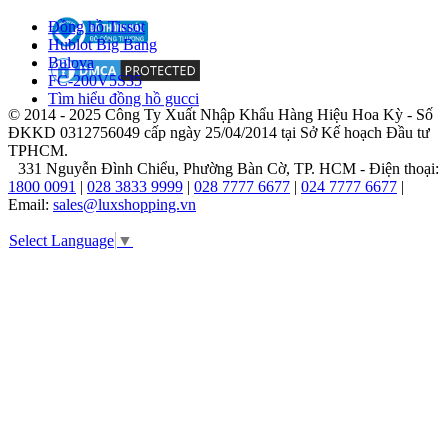
đồ
Đồng hồ Tissot
thời
Hublot Big Bang
trang
Bulova
trên
FC-200V5S35
khắp
Tìm hiểu đồng hồ gucci
thế
© 2014 - 2025 Công Ty Xuất Nhập Khẩu Hàng Hiệu Hoa Kỳ - Số
giới.
ĐKKD 0312756049 cấp ngày 25/04/2014 tại Sở Kế hoạch Đầu tư
Thương
TPHCM.
hiệu
331 Nguyễn Đình Chiểu, Phường Bàn Cờ, TP. HCM - Điện thoại:
không
1800 0091
|
028 3833 9999
|
028 7777 6677
|
024 7777 6677
|
ngừng
Email:
sales@luxshopping.vn
đổi
mới
Select Language
▼
để
duy
trì
sự
hiện
đại
và
gắn
kết
với
người