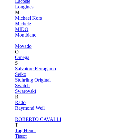
Lacoste
Longines
M
Michael Kors
Michele
MIDO
Montblanc
Movado
O
Omega
S
Salvatore Ferragamo
Seiko
Stuhrling Original
Swatch
Swarovski
R
Rado
Raymond Weil
ROBERTO CAVALLI
T
Tag Heuer
Tissot