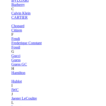
BVLGARI
Burberry
C
Calvin Klein
CARTIER
Chopard
Citizen
F
Fendi
Frederique Constant
Fossil
G
Gucci
Guess
Guess GC
H
Hamilton
Hublot
I
IWC
J
Jaeger LeCoultre
L