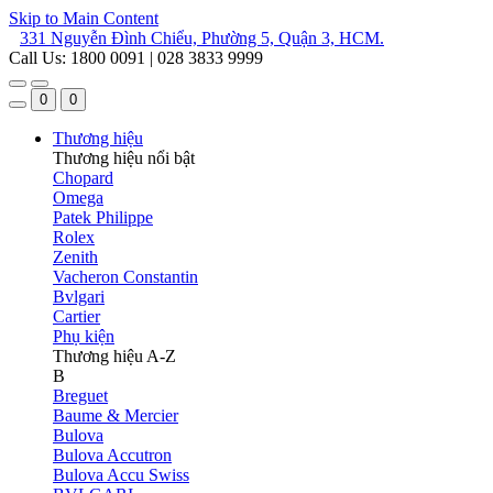
Skip to Main Content
331 Nguyễn Đình Chiểu, Phường 5, Quận 3, HCM.
Call Us: 1800 0091 | 028 3833 9999
0
0
Thương hiệu
Thương hiệu nổi bật
Chopard
Omega
Patek Philippe
Rolex
Zenith
Vacheron Constantin
Bvlgari
Cartier
Phụ kiện
Thương hiệu A-Z
B
Breguet
Baume & Mercier
Bulova
Bulova Accutron
Bulova Accu Swiss