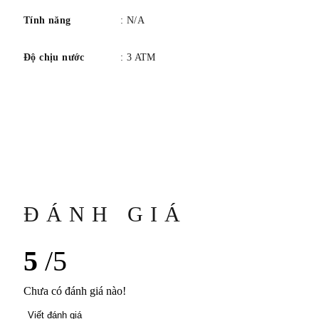
KHÓA: Đường
Tính năng
: N/A
CHỐNG NƯỚC: 30 mét / 100 feet
CHỨC NĂNG: Giờ, Phút
Độ chịu nước
: 3 ATM
TÍNH NĂNG: Vàng, Da, Thép không gỉ
ĐÁNH GIÁ
5
/5
Chưa có đánh giá nào!
Viết đánh giá