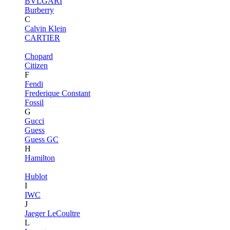
BVLGARI
Burberry
C
Calvin Klein
CARTIER
Chopard
Citizen
F
Fendi
Frederique Constant
Fossil
G
Gucci
Guess
Guess GC
H
Hamilton
Hublot
I
IWC
J
Jaeger LeCoultre
L