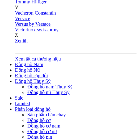
Tommy Hilfiger
V
Vacheron Constantin
Versace
Versus by Versace
Victorinox swiss army
Z
Zenith
Xem tất cả thương hiệu
Đồng hồ Nam
Đồng hồ Nữ
Đồng hồ cặp đôi
Đồng hồ Thụy Sỹ
Đồng hồ nam Thụy Sỹ
Đồng hồ nữ Thụy Sỹ
Sale
Limited
Phân loại đồng hồ
Sản phẩm bán chạy
Đồng hồ cơ
Đồng hồ cơ nam
Đồng hồ cơ nữ
Đồng hồ pin