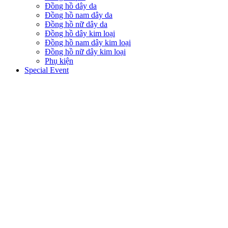
Đồng hồ dây da
Đồng hồ nam dây da
Đồng hồ nữ dây da
Đồng hồ dây kim loại
Đồng hồ nam dây kim loại
Đồng hồ nữ dây kim loại
Phụ kiện
Special Event