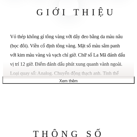
GIỚI THIỆU
Vỏ thép không gỉ tông vàng với dây đeo bằng da màu nâu
(bọc đôi). Viền cố định tông vàng. Mặt số màu sâm panh
với kim màu vàng và vạch chỉ giờ. Chữ số La Mã đánh dấu
vị trí 12 giờ. Điểm đánh dấu phút xung quanh vành ngoài.
Loại quay số: Analog. Chuyển động thạch anh. Tinh thể
Xem thêm
sapphire chống trầy xước. Kéo/đẩy vương miện. Vỏ sau
chắc chắn. Đường kính vỏ: 24 mm. Hình dạng vỏ tròn.
Tang kẹp. Chống nước ở độ sâu 30 mét / 100 feet. Chức
năng: giờ, phút.
THÔNG TIN
Phong trào: Quartz
Thông
THÔNG SỐ