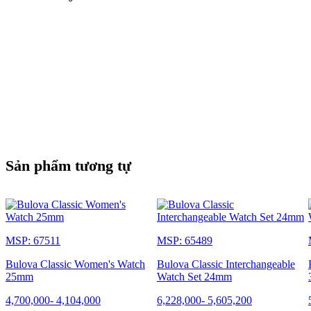
Sản phẩm tương tự
MSP: 67511
MSP: 65489
Bulova Classic Women's Watch
Bulova Classic Interchangeable
25mm
Watch Set 24mm
4,700,000
-
4,104,000
6,228,000
-
5,605,200