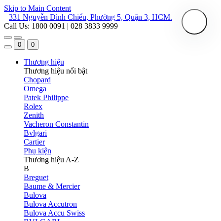
Skip to Main Content
331 Nguyễn Đình Chiểu, Phường 5, Quận 3, HCM.
Call Us: 1800 0091 | 028 3833 9999
0
0
Thương hiệu
Thương hiệu nổi bật
Chopard
Omega
Patek Philippe
Rolex
Zenith
Vacheron Constantin
Bvlgari
Cartier
Phụ kiện
Thương hiệu A-Z
B
Breguet
Baume & Mercier
Bulova
Bulova Accutron
Bulova Accu Swiss