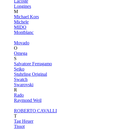
Lacoste
Longines
M
Michael Kors
Michele
MIDO
Montblanc
Movado
O
Omega
S
Salvatore Ferragamo
Seiko
Stuhrling Original
Swatch
Swarovski
R
Rado
Raymond Weil
ROBERTO CAVALLI
T
Tag Heuer
Tissot