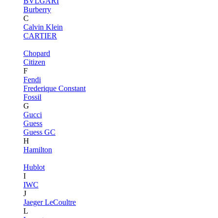
BVLGARI
Burberry
C
Calvin Klein
CARTIER
Chopard
Citizen
F
Fendi
Frederique Constant
Fossil
G
Gucci
Guess
Guess GC
H
Hamilton
Hublot
I
IWC
J
Jaeger LeCoultre
L