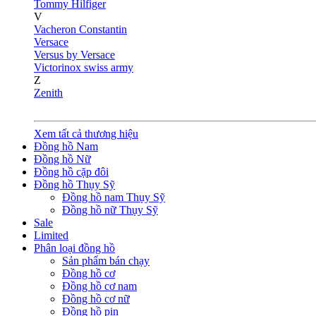
Tommy Hilfiger
V
Vacheron Constantin
Versace
Versus by Versace
Victorinox swiss army
Z
Zenith
Xem tất cả thương hiệu
Đồng hồ Nam
Đồng hồ Nữ
Đồng hồ cặp đôi
Đồng hồ Thụy Sỹ
Đồng hồ nam Thụy Sỹ
Đồng hồ nữ Thụy Sỹ
Sale
Limited
Phân loại đồng hồ
Sản phẩm bán chạy
Đồng hồ cơ
Đồng hồ cơ nam
Đồng hồ cơ nữ
Đồng hồ pin