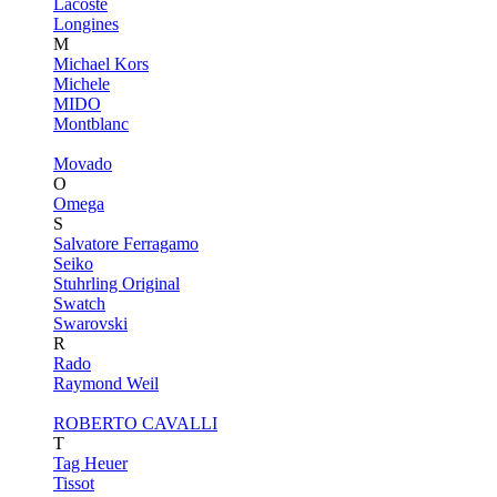
Lacoste
Longines
M
Michael Kors
Michele
MIDO
Montblanc
Movado
O
Omega
S
Salvatore Ferragamo
Seiko
Stuhrling Original
Swatch
Swarovski
R
Rado
Raymond Weil
ROBERTO CAVALLI
T
Tag Heuer
Tissot