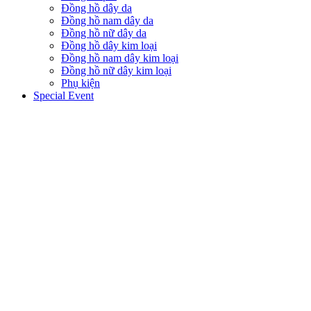
Đồng hồ dây da
Đồng hồ nam dây da
Đồng hồ nữ dây da
Đồng hồ dây kim loại
Đồng hồ nam dây kim loại
Đồng hồ nữ dây kim loại
Phụ kiện
Special Event