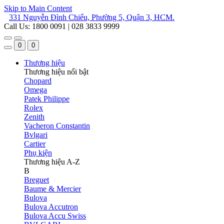
Skip to Main Content
331 Nguyễn Đình Chiểu, Phường 5, Quận 3, HCM.
Call Us: 1800 0091 | 028 3833 9999
0
0
Thương hiệu
Thương hiệu nổi bật
Chopard
Omega
Patek Philippe
Rolex
Zenith
Vacheron Constantin
Bvlgari
Cartier
Phụ kiện
Thương hiệu A-Z
B
Breguet
Baume & Mercier
Bulova
Bulova Accutron
Bulova Accu Swiss