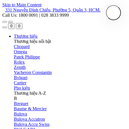
Skip to Main Content
331 Nguyễn Đình Chiểu, Phường 5, Quận 3, HCM.
Call Us: 1800 0091 | 028 3833 9999
0
0
Thương hiệu
Thương hiệu nổi bật
Chopard
Omega
Patek Philippe
Rolex
Zenith
Vacheron Constantin
Bvlgari
Cartier
Phụ kiện
Thương hiệu A-Z
B
Breguet
Baume & Mercier
Bulova
Bulova Accutron
Bulova Accu Swiss