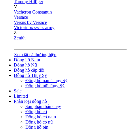
Tommy Hilfiger
V
Vacheron Constantin
Versace
Versus by Versace
Victorinox swiss army
Z
Zenith
Xem tất cả thương hiệu
Đồng hồ Nam
Đồng hồ Nữ
Đồng hồ cặp đôi
Đồng hồ Thụy Sỹ
Đồng hồ nam Thụy Sỹ
Đồng hồ nữ Thụy Sỹ
Sale
Limited
Phân loại đồng hồ
Sản phẩm bán chạy
Đồng hồ cơ
Đồng hồ cơ nam
Đồng hồ cơ nữ
Đồng hồ pin