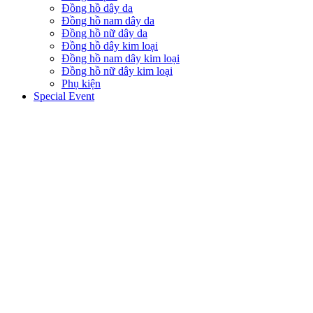
Đồng hồ dây da
Đồng hồ nam dây da
Đồng hồ nữ dây da
Đồng hồ dây kim loại
Đồng hồ nam dây kim loại
Đồng hồ nữ dây kim loại
Phụ kiện
Special Event