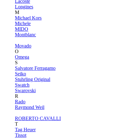
Lacoste
Longines
M
Michael Kors
Michele
MIDO
Montblanc
Movado
O
Omega
S
Salvatore Ferragamo
Seiko
Stuhrling Original
Swatch
Swarovski
R
Rado
Raymond Weil
ROBERTO CAVALLI
T
Tag Heuer
Tissot