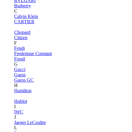
BVLGARI
Burberry
C
Calvin Klein
CARTIER
Chopard
Citizen
F
Fendi
Frederique Constant
Fossil
G
Gucci
Guess
Guess GC
H
Hamilton
Hublot
I
IWC
J
Jaeger LeCoultre
L