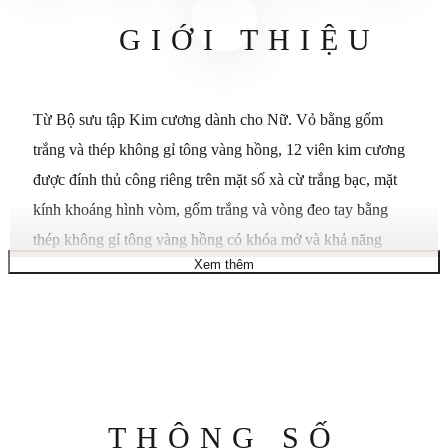
GIỚI THIỆU
Từ Bộ sưu tập Kim cương dành cho Nữ. Vỏ bằng gốm
trắng và thép không gỉ tông vàng hồng, 12 viên kim cương
được đính thủ công riêng trên mặt số xà cừ trắng bạc, mặt
kính khoáng hình vòm, gốm trắng và vòng đeo tay bằng
thép không gỉ tông vàng hồng có khóa mở và khả năng
Xem thêm
chống nước đến 30 mét.
Phong trào: Quartz
Pha lê: khoáng chất
Đường kính vỏ: 28 mm
Độ dày vỏ: 6,5 mm
Thông
THÔNG SỐ