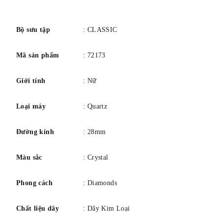
Khả năng chống nước: 30M
số
Bảo hành có giới hạn 3 năm
Bộ sưu tập
: CLASSIC
Mã sản phẩm
: 72173
Giới tính
: Nữ
Loại máy
: Quartz
Đường kính
: 28mm
Màu sắc
: Crystal
Phong cách
: Diamonds
Chất liệu dây
: Dây Kim Loại