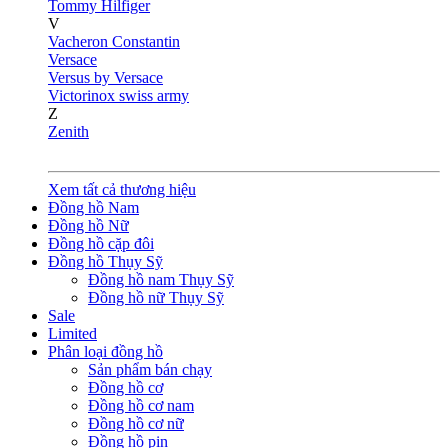
Tommy Hilfiger
V
Vacheron Constantin
Versace
Versus by Versace
Victorinox swiss army
Z
Zenith
Xem tất cả thương hiệu
Đồng hồ Nam
Đồng hồ Nữ
Đồng hồ cặp đôi
Đồng hồ Thụy Sỹ
Đồng hồ nam Thụy Sỹ
Đồng hồ nữ Thụy Sỹ
Sale
Limited
Phân loại đồng hồ
Sản phẩm bán chạy
Đồng hồ cơ
Đồng hồ cơ nam
Đồng hồ cơ nữ
Đồng hồ pin