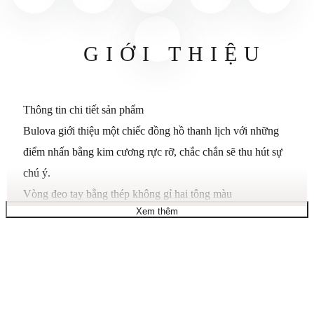
GIỚI THIỆU
Thông tin chi tiết sản phẩm
Bulova giới thiệu một chiếc đồng hồ thanh lịch với những
điểm nhấn bằng kim cương rực rỡ, chắc chắn sẽ thu hút sự
chú ý.
Vòng đeo tay bằng thép không gỉ hai tông màu
Xem thêm
Vỏ tròn có viền kim cương, 30 mm
Mặt số xà cừ với các điểm nhấn kim cương, cọc số, chữ số
La Mã ở mốc 12 giờ, ba kim và ba mặt số phụ
Chuyển động thạch anh
Chống nước ở độ sâu 30 mét