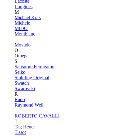
Lacoste
Longines
M
Michael Kors
Michele
MIDO
Montblanc
Movado
O
Omega
S
Salvatore Ferragamo
Seiko
Stuhrling Original
Swatch
Swarovski
R
Rado
Raymond Weil
ROBERTO CAVALLI
T
Tag Heuer
Tissot