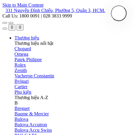
Skip to Main Content
331 Nguyễn Đình Chiểu, Phường 5, Quận 3, HCM.
Call Us: 1800 0091 | 028 3833 9999
0
0
Thương hiệu
Thương hiệu nổi bật
Chopard
Omega
Patek Philippe
Rolex
Zenith
Vacheron Constantin
Bvlgari
Cartier
Phụ kiện
Thương hiệu A-Z
B
Breguet
Baume & Mercier
Bulova
Bulova Accutron
Bulova Accu Swiss