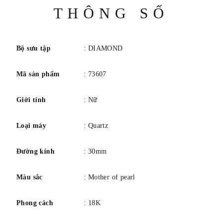
Bảo hành giới hạn ba năm
Thông
THÔNG SỐ
số
Bộ sưu tập
: DIAMOND
Mã sản phẩm
: 73607
Giới tính
: Nữ
Loại máy
: Quartz
Đường kính
: 30mm
Màu sắc
: Mother of pearl
Phong cách
: 18K