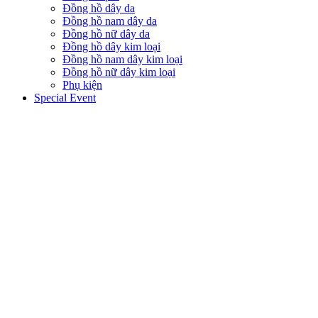
Đồng hồ dây da
Đồng hồ nam dây da
Đồng hồ nữ dây da
Đồng hồ dây kim loại
Đồng hồ nam dây kim loại
Đồng hồ nữ dây kim loại
Phụ kiện
Special Event