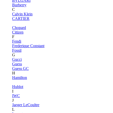
BVLGARI
Burberry
C
Calvin Klein
CARTIER
Chopard
Citizen
F
Fendi
Frederique Constant
Fossil
G
Gucci
Guess
Guess GC
H
Hamilton
Hublot
I
IWC
J
Jaeger LeCoultre
L