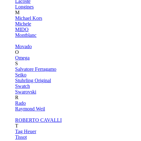
Lacoste
Longines
M
Michael Kors
Michele
MIDO
Montblanc
Movado
O
Omega
S
Salvatore Ferragamo
Seiko
Stuhrling Original
Swatch
Swarovski
R
Rado
Raymond Weil
ROBERTO CAVALLI
T
Tag Heuer
Tissot