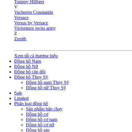
Tommy Hilfiger
V
Vacheron Constantin
Versace
Versus by Versace
Victorinox swiss army
Z
Zenith
Xem tất cả thương hiệu
Đồng hồ Nam
Đồng hồ Nữ
Đồng hồ cặp đôi
Đồng hồ Thụy Sỹ
Đồng hồ nam Thụy Sỹ
Đồng hồ nữ Thụy Sỹ
Sale
Limited
Phân loại đồng hồ
Sản phẩm bán chạy
Đồng hồ cơ
Đồng hồ cơ nam
Đồng hồ cơ nữ
Đồng hồ pin