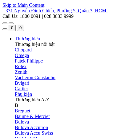
Skip to Main Content
331 Nguyễn Đình Chiểu, Phường 5, Quận 3, HCM.
Call Us: 1800 0091 | 028 3833 9999
0
0
Thương hiệu
Thương hiệu nổi bật
Chopard
Omega
Patek Philippe
Rolex
Zenith
Vacheron Constantin
Bvlgari
Cartier
Phụ kiện
Thương hiệu A-Z
B
Breguet
Baume & Mercier
Bulova
Bulova Accutron
Bulova Accu Swiss