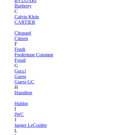
BVLGARI
Burberry
C
Calvin Klein
CARTIER
Chopard
Citizen
F
Fendi
Frederique Constant
Fossil
G
Gucci
Guess
Guess GC
H
Hamilton
Hublot
I
IWC
J
Jaeger LeCoultre
L