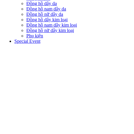
Đồng hồ dây da
Đồng hồ nam dây da
Đồng hồ nữ dây da
Đồng hồ dây kim loại
Đồng hồ nam dây kim loại
Đồng hồ nữ dây kim loại
Phụ kiện
Special Event