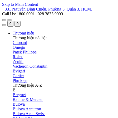
Skip to Main Content
331 Nguyễn Đình Chiểu, Phường 5, Quận 3, HCM.
Call Us: 1800 0091 | 028 3833 9999
0
0
Thương hiệu
Thương hiệu nổi bật
Chopard
Omega
Patek Philippe
Rolex
Zenith
Vacheron Constantin
Bvlgari
Cartier
Phụ kiện
Thương hiệu A-Z
B
Breguet
Baume & Mercier
Bulova
Bulova Accutron
Bulova Accu Swiss