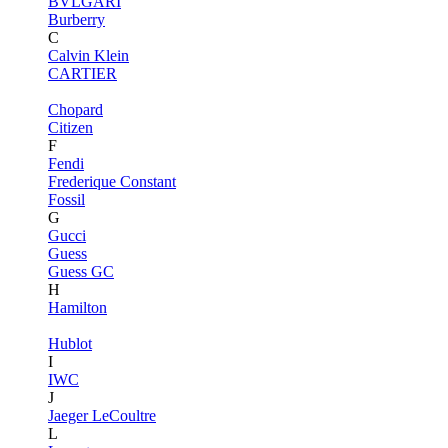
BVLGARI
Burberry
C
Calvin Klein
CARTIER
Chopard
Citizen
F
Fendi
Frederique Constant
Fossil
G
Gucci
Guess
Guess GC
H
Hamilton
Hublot
I
IWC
J
Jaeger LeCoultre
L