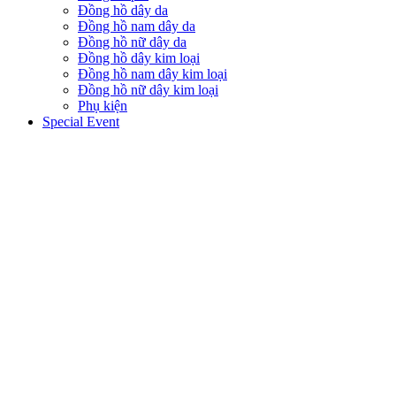
Đồng hồ dây da
Đồng hồ nam dây da
Đồng hồ nữ dây da
Đồng hồ dây kim loại
Đồng hồ nam dây kim loại
Đồng hồ nữ dây kim loại
Phụ kiện
Special Event