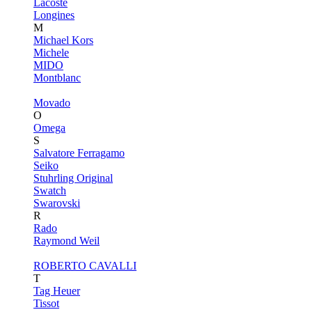
Lacoste
Longines
M
Michael Kors
Michele
MIDO
Montblanc
Movado
O
Omega
S
Salvatore Ferragamo
Seiko
Stuhrling Original
Swatch
Swarovski
R
Rado
Raymond Weil
ROBERTO CAVALLI
T
Tag Heuer
Tissot