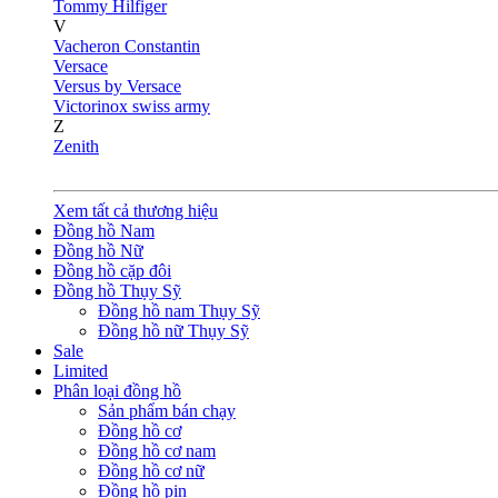
Tommy Hilfiger
V
Vacheron Constantin
Versace
Versus by Versace
Victorinox swiss army
Z
Zenith
Xem tất cả thương hiệu
Đồng hồ Nam
Đồng hồ Nữ
Đồng hồ cặp đôi
Đồng hồ Thụy Sỹ
Đồng hồ nam Thụy Sỹ
Đồng hồ nữ Thụy Sỹ
Sale
Limited
Phân loại đồng hồ
Sản phẩm bán chạy
Đồng hồ cơ
Đồng hồ cơ nam
Đồng hồ cơ nữ
Đồng hồ pin