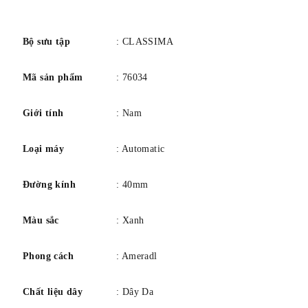
số
Thụy Sĩ sản xuất
Ký hiệu bộ máy: Tự lên dây
Bộ sưu tập
: CLASSIMA
Dự trữ năng lượng: 38 giờ
Mã sản phẩm
: 76034
Tần số: 4 Hz / 28800 Vph
Số lượng hồng ngọc: 26
Giới tính
: Nam
Loại máy
: Automatic
TRƯỜNG HỢP
Đường kính
: 40mm
hình dạng: Tròn
Màu sắc
: Xanh
Đường kính: 40 mm
Độ dày: 8,95 mm
Phong cách
: Ameradl
Chất liệu: Thép
Chất liệu dây
: Dây Da
Kết thúc: Đánh bóng