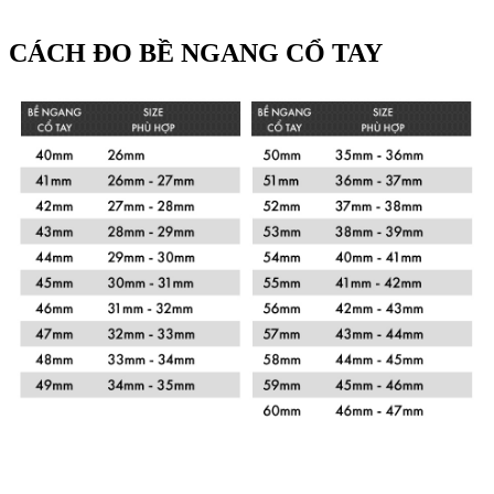
Mở mặt sau: Mặt sau bằng tinh thể sapphire
CÁCH ĐO BỀ NGANG CỔ TAY
quay số
Màu sắc/Hoàn thiện: Màu bạc/Opaline
Chữ số: Chữ số La Mã
Tay: Thép xanh, Lá
VÒNG ĐEO TAY
Chất liệu: Cá sấu
Xem chi tiết