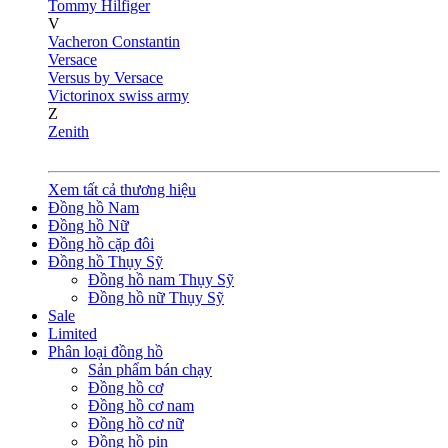
Tommy Hilfiger
V
Vacheron Constantin
Versace
Versus by Versace
Victorinox swiss army
Z
Zenith
Xem tất cả thương hiệu
Đồng hồ Nam
Đồng hồ Nữ
Đồng hồ cặp đôi
Đồng hồ Thụy Sỹ
Đồng hồ nam Thụy Sỹ
Đồng hồ nữ Thụy Sỹ
Sale
Limited
Phân loại đồng hồ
Sản phẩm bán chạy
Đồng hồ cơ
Đồng hồ cơ nam
Đồng hồ cơ nữ
Đồng hồ pin