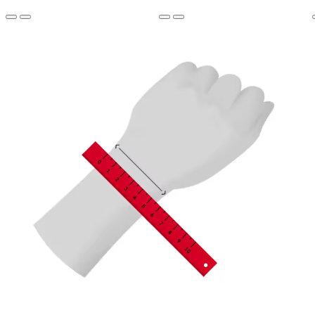
Ký hiệu bộ máy: Tự lên dây
Dự trữ năng lượng: 38 giờ
Tần số: 4 Hz / 28800 Vph
Số lượng hồng ngọc: 26
TRƯỜNG HỢP
hình dạng: Tròn
Đường kính: 40 mm
Độ dày: 8,95 mm
Chất liệu: Thép
Kết thúc: Đánh bóng
Loại pha lê: Sapphire
Chóng trầy