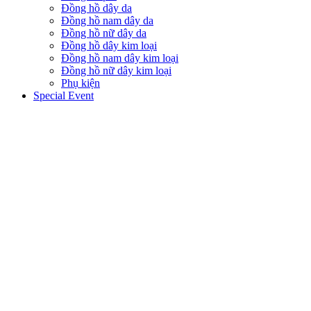
Đồng hồ dây da
Đồng hồ nam dây da
Đồng hồ nữ dây da
Đồng hồ dây kim loại
Đồng hồ nam dây kim loại
Đồng hồ nữ dây kim loại
Phụ kiện
Special Event