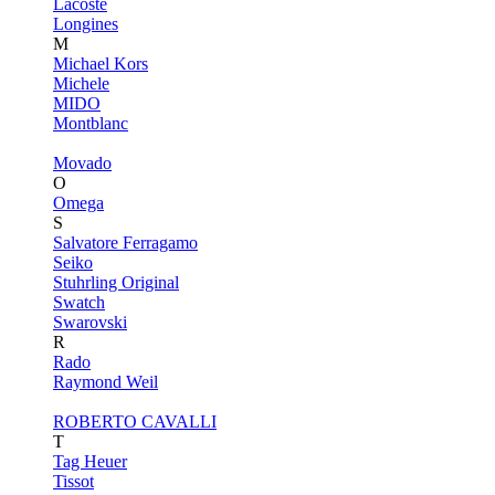
Lacoste
Longines
M
Michael Kors
Michele
MIDO
Montblanc
Movado
O
Omega
S
Salvatore Ferragamo
Seiko
Stuhrling Original
Swatch
Swarovski
R
Rado
Raymond Weil
ROBERTO CAVALLI
T
Tag Heuer
Tissot