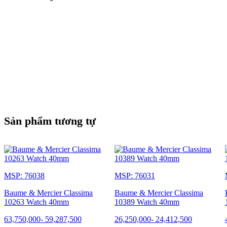
NGƯỜI KHÁC
Khả năng chống nước: 5 ATM (khoảng 50 m
CHỨC NĂNG
Sản phẩm tương tự
Chức năng: Ngày
MSP: 76038
MSP: 76031
Baume & Mercier Classima
Baume & Mercier Classima
SỰ CHUYỂN ĐỘNG
10263 Watch 40mm
10389 Watch 40mm
63,750,000
-
59,287,500
26,250,000
-
24,412,500
Thụy Sĩ sản xuất