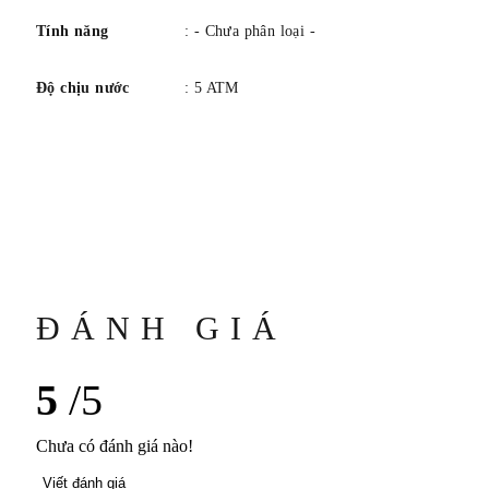
Loại pha lê: Sapphire
Tính năng
: - Chưa phân loại -
Chóng trầy
Mở mặt sau: Mặt sau bằng tinh thể sapphire
Độ chịu nước
: 5 ATM
quay số
Màu sắc/Hoàn thiện: Màu bạc/Opaline
Chữ số: Chữ số La Mã
Tay: Thép xanh, Lá
ĐÁNH GIÁ
5
/5
VÒNG ĐEO TAY
Chưa có đánh giá nào!
Chất liệu: Cá sấu
Viết đánh giá