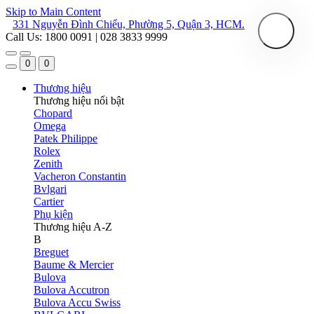
Skip to Main Content
331 Nguyễn Đình Chiểu, Phường 5, Quận 3, HCM.
Call Us: 1800 0091 | 028 3833 9999
0
0
Thương hiệu
Thương hiệu nổi bật
Chopard
Omega
Patek Philippe
Rolex
Zenith
Vacheron Constantin
Bvlgari
Cartier
Phụ kiện
Thương hiệu A-Z
B
Breguet
Baume & Mercier
Bulova
Bulova Accutron
Bulova Accu Swiss