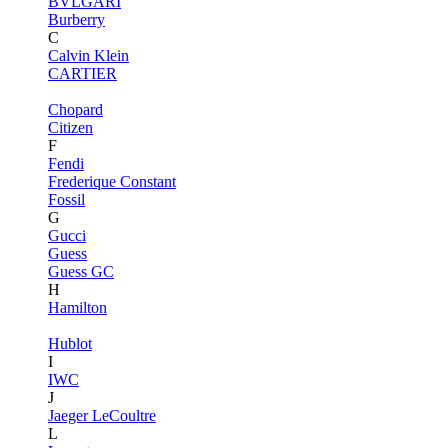
BVLGARI
Burberry
C
Calvin Klein
CARTIER
Chopard
Citizen
F
Fendi
Frederique Constant
Fossil
G
Gucci
Guess
Guess GC
H
Hamilton
Hublot
I
IWC
J
Jaeger LeCoultre
L