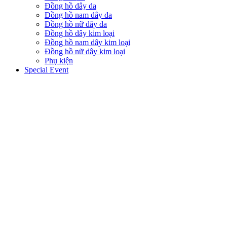
Đồng hồ dây da
Đồng hồ nam dây da
Đồng hồ nữ dây da
Đồng hồ dây kim loại
Đồng hồ nam dây kim loại
Đồng hồ nữ dây kim loại
Phụ kiện
Special Event