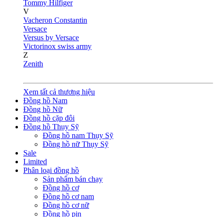
Tommy Hilfiger
V
Vacheron Constantin
Versace
Versus by Versace
Victorinox swiss army
Z
Zenith
Xem tất cả thương hiệu
Đồng hồ Nam
Đồng hồ Nữ
Đồng hồ cặp đôi
Đồng hồ Thụy Sỹ
Đồng hồ nam Thụy Sỹ
Đồng hồ nữ Thụy Sỹ
Sale
Limited
Phân loại đồng hồ
Sản phẩm bán chạy
Đồng hồ cơ
Đồng hồ cơ nam
Đồng hồ cơ nữ
Đồng hồ pin