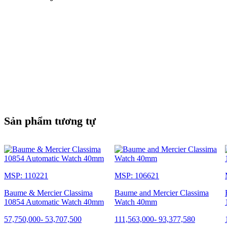
Khả năng chống nước: 5 ATM (khoảng 50 m)
Sản phẩm tương tự
MSP: 110221
MSP: 106621
Baume & Mercier Classima
Baume and Mercier Classima
10854 Automatic Watch 40mm
Watch 40mm
57,750,000
-
53,707,500
111,563,000
-
93,377,580