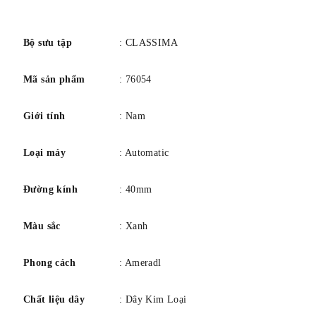
số
Số lượng hồng ngọc: 26
Bộ sưu tập
: CLASSIMA
Mã sản phẩm
: 76054
TRƯỜNG HỢP
Giới tính
: Nam
hình dạng: Tròn
Đường kính: 40 mm
Loại máy
: Automatic
Độ dày: 8,95 mm
Chất liệu: Thép
Đường kính
: 40mm
Loại pha lê: Sapphire
Màu sắc
: Xanh
Chóng trầy
Mở mặt sau: Mặt sau bằng tinh thể sapphire
Phong cách
: Ameradl
Chất liệu dây
: Dây Kim Loại