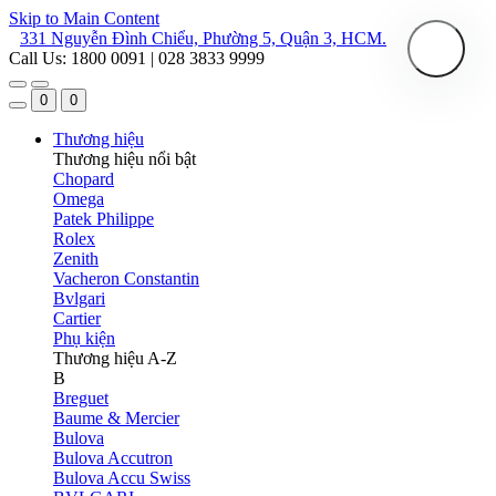
Skip to Main Content
331 Nguyễn Đình Chiểu, Phường 5, Quận 3, HCM.
Call Us: 1800 0091 | 028 3833 9999
0
0
Thương hiệu
Thương hiệu nổi bật
Chopard
Omega
Patek Philippe
Rolex
Zenith
Vacheron Constantin
Bvlgari
Cartier
Phụ kiện
Thương hiệu A-Z
B
Breguet
Baume & Mercier
Bulova
Bulova Accutron
Bulova Accu Swiss