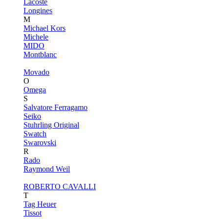
Lacoste
Longines
M
Michael Kors
Michele
MIDO
Montblanc
Movado
O
Omega
S
Salvatore Ferragamo
Seiko
Stuhrling Original
Swatch
Swarovski
R
Rado
Raymond Weil
ROBERTO CAVALLI
T
Tag Heuer
Tissot