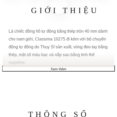
GIỚI THIỆU
Là chiếc đồng hồ tự động bằng thép tròn 40 mm dành
cho nam giới, Classima 10275 đi kèm với bộ chuyển
động tự động do Thụy Sĩ sản xuất, vòng đeo tay bằng
thép, mặt số màu bạc và nắp sau bằng tinh thể
sapphire.
Xem thêm
SỰ CHUYỂN ĐỘNG
Thụy Sĩ sản xuất
Ký hiệu bộ máy: Tự lên dây
Dự trữ năng lượng: 38 giờ
Thông
THÔNG SỐ
Tần số: 4 Hz / 28800 Vph