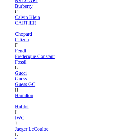
BVLGARI
Burberry
C
Calvin Klein
CARTIER
Chopard
Citizen
F
Fendi
Frederique Constant
Fossil
G
Gucci
Guess
Guess GC
H
Hamilton
Hublot
I
IWC
J
Jaeger LeCoultre
L