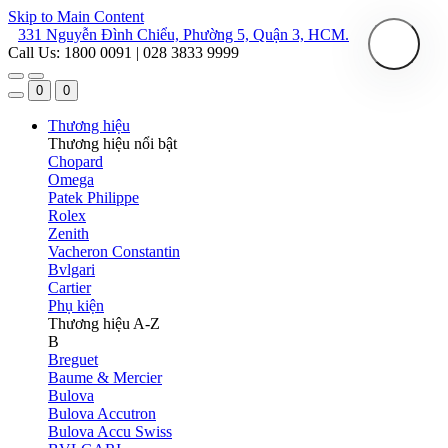
Skip to Main Content
331 Nguyễn Đình Chiểu, Phường 5, Quận 3, HCM.
Call Us: 1800 0091 | 028 3833 9999
0
0
Thương hiệu
Thương hiệu nổi bật
Chopard
Omega
Patek Philippe
Rolex
Zenith
Vacheron Constantin
Bvlgari
Cartier
Phụ kiện
Thương hiệu A-Z
B
Breguet
Baume & Mercier
Bulova
Bulova Accutron
Bulova Accu Swiss