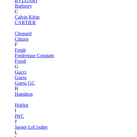
BVLGARI
Burberry
C
Calvin Klein
CARTIER
Chopard
Citizen
F
Fendi
Frederique Constant
Fossil
G
Gucci
Guess
Guess GC
H
Hamilton
Hublot
I
IWC
J
Jaeger LeCoultre
L