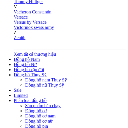
Tommy Hilfiger
V
Vacheron Constantin
Versace
Versus by Versace
Victorinox swiss army
Z
Zenith
Xem tất cả thương hiệu
Đồng hồ Nam
Đồng hồ Nữ
Đồng hồ cặp đôi
Đồng hồ Thụy Sỹ
Đồng hồ nam Thụy Sỹ
Đồng hồ nữ Thụy Sỹ
Sale
Limited
Phân loại đồng hồ
Sản phẩm bán chạy
Đồng hồ cơ
Đồng hồ cơ nam
Đồng hồ cơ nữ
Đồng hồ pin