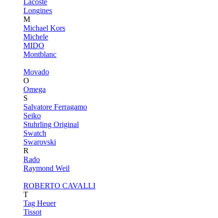
Lacoste
Longines
M
Michael Kors
Michele
MIDO
Montblanc
Movado
O
Omega
S
Salvatore Ferragamo
Seiko
Stuhrling Original
Swatch
Swarovski
R
Rado
Raymond Weil
ROBERTO CAVALLI
T
Tag Heuer
Tissot