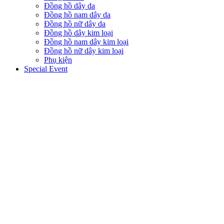
Đồng hồ dây da
Đồng hồ nam dây da
Đồng hồ nữ dây da
Đồng hồ dây kim loại
Đồng hồ nam dây kim loại
Đồng hồ nữ dây kim loại
Phụ kiện
Special Event