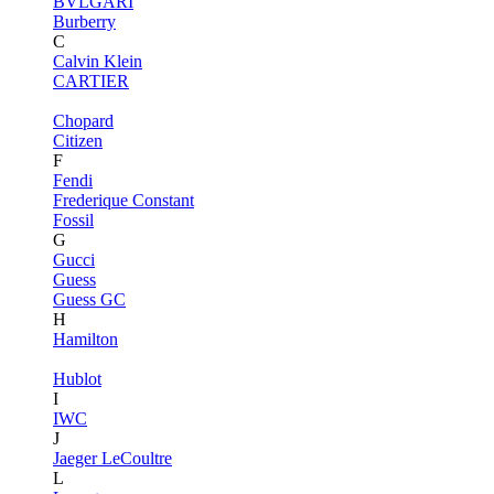
BVLGARI
Burberry
C
Calvin Klein
CARTIER
Chopard
Citizen
F
Fendi
Frederique Constant
Fossil
G
Gucci
Guess
Guess GC
H
Hamilton
Hublot
I
IWC
J
Jaeger LeCoultre
L