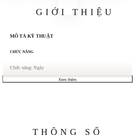
GIỚI THIỆU
MÔ TẢ KỸ THUẬT
CHỨC NĂNG
Chức năng: Ngày
Xem thêm
SỰ CHUYỂN ĐỘNG
Thụy Sĩ sản xuất
Ký hiệu bộ máy: Thạch anh
Thông
THÔNG SỐ
TRƯỜNG HỢP