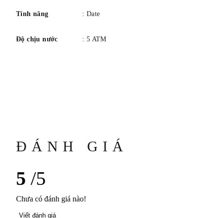
Chỉ số: Gilt
Tính năng
: Date
Tay: Gilt, Dauphine
Độ chịu nước
: 5 ATM
VÒNG ĐEO TAY
Kết thúc: Đánh bóng / hoàn thiện satin
Loại khóa: Khóa gấp ba lần có chốt đẩy an toàn
NGƯỜI KHÁC
ĐÁNH GIÁ
Khả năng chống nước: 5 ATM (khoảng 50 m)
5
/5
Chưa có đánh giá nào!
Viết đánh giá