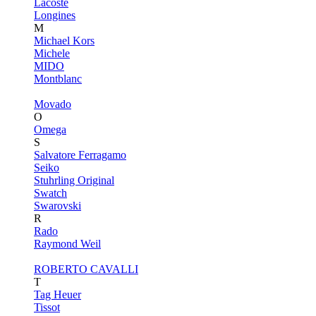
Lacoste
Longines
M
Michael Kors
Michele
MIDO
Montblanc
Movado
O
Omega
S
Salvatore Ferragamo
Seiko
Stuhrling Original
Swatch
Swarovski
R
Rado
Raymond Weil
ROBERTO CAVALLI
T
Tag Heuer
Tissot