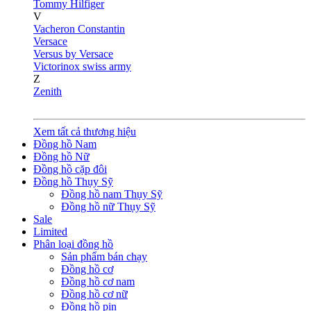
Tommy Hilfiger
V
Vacheron Constantin
Versace
Versus by Versace
Victorinox swiss army
Z
Zenith
Xem tất cả thương hiệu
Đồng hồ Nam
Đồng hồ Nữ
Đồng hồ cặp đôi
Đồng hồ Thụy Sỹ
Đồng hồ nam Thụy Sỹ
Đồng hồ nữ Thụy Sỹ
Sale
Limited
Phân loại đồng hồ
Sản phẩm bán chạy
Đồng hồ cơ
Đồng hồ cơ nam
Đồng hồ cơ nữ
Đồng hồ pin