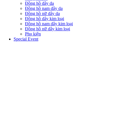
Đồng hồ dây da
Đồng hồ nam dây da
Đồng hồ nữ dây da
Đồng hồ dây kim loại
Đồng hồ nam dây kim loại
Đồng hồ nữ dây kim loại
Phụ kiện
Special Event