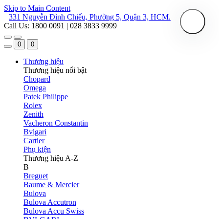
Skip to Main Content
331 Nguyễn Đình Chiểu, Phường 5, Quận 3, HCM.
Call Us: 1800 0091 | 028 3833 9999
0
0
Thương hiệu
Thương hiệu nổi bật
Chopard
Omega
Patek Philippe
Rolex
Zenith
Vacheron Constantin
Bvlgari
Cartier
Phụ kiện
Thương hiệu A-Z
B
Breguet
Baume & Mercier
Bulova
Bulova Accutron
Bulova Accu Swiss