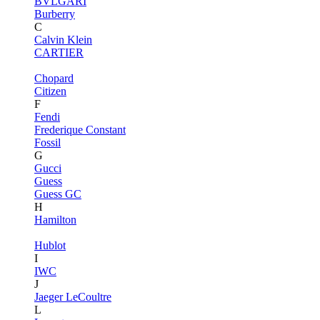
BVLGARI
Burberry
C
Calvin Klein
CARTIER
Chopard
Citizen
F
Fendi
Frederique Constant
Fossil
G
Gucci
Guess
Guess GC
H
Hamilton
Hublot
I
IWC
J
Jaeger LeCoultre
L