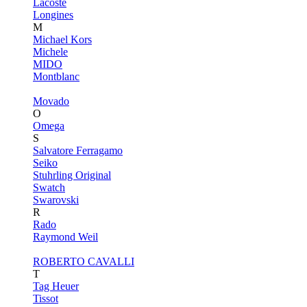
Lacoste
Longines
M
Michael Kors
Michele
MIDO
Montblanc
Movado
O
Omega
S
Salvatore Ferragamo
Seiko
Stuhrling Original
Swatch
Swarovski
R
Rado
Raymond Weil
ROBERTO CAVALLI
T
Tag Heuer
Tissot