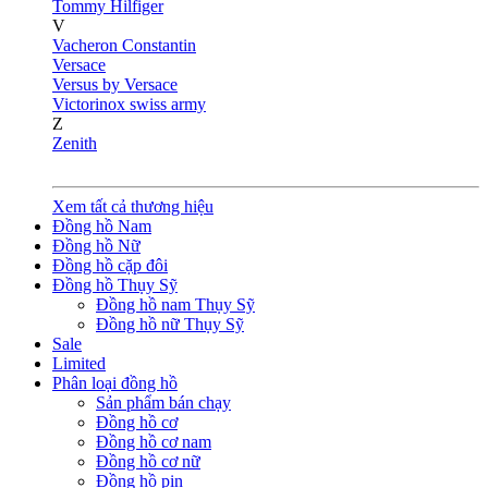
Tommy Hilfiger
V
Vacheron Constantin
Versace
Versus by Versace
Victorinox swiss army
Z
Zenith
Xem tất cả thương hiệu
Đồng hồ Nam
Đồng hồ Nữ
Đồng hồ cặp đôi
Đồng hồ Thụy Sỹ
Đồng hồ nam Thụy Sỹ
Đồng hồ nữ Thụy Sỹ
Sale
Limited
Phân loại đồng hồ
Sản phẩm bán chạy
Đồng hồ cơ
Đồng hồ cơ nam
Đồng hồ cơ nữ
Đồng hồ pin