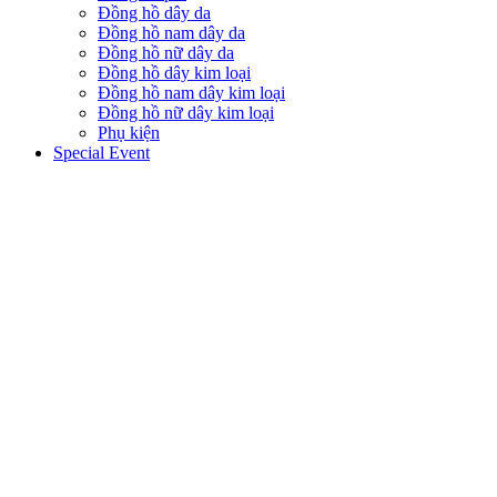
Đồng hồ dây da
Đồng hồ nam dây da
Đồng hồ nữ dây da
Đồng hồ dây kim loại
Đồng hồ nam dây kim loại
Đồng hồ nữ dây kim loại
Phụ kiện
Special Event