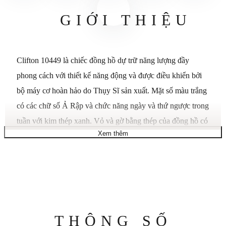
GIỚI THIỆU
Clifton 10449 là chiếc đồng hồ dự trữ năng lượng đầy
phong cách với thiết kế năng động và được điều khiển bởi
bộ máy cơ hoàn hảo do Thụy Sĩ sản xuất. Mặt số màu trắng
có các chữ số Ả Rập và chức năng ngày và thứ ngược trong
tuần với kim thép xanh. Vỏ và gờ bằng thép của đồng hồ có
Xem thêm
bề mặt được đánh bóng đẹp mắt, trong khi dây đeo cá sấu
màu xanh bóng làm tăng thêm vẻ sang trọng hiện đại cho
chiếc đồng hồ sang trọng dành cho quý ông này.
Sự chỉ rõ
Thương hiệu: Baume & Mercier
Mô tả thương hiệu: CHỈ HUT
Thông
THÔNG SỐ