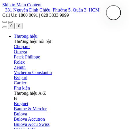
Skip to Main Content
331 Nguyễn Đình Chiểu, Phường 5, Quận 3, HCM.
Call Us: 1800 0091 | 028 3833 9999
0
0
Thương hiệu
Thương hiệu nổi bật
Chopard
Omega
Patek Philippe
Rolex
Zenith
Vacheron Constantin
Bvlgari
Cartier
Phụ kiện
Thương hiệu A-Z
B
Breguet
Baume & Mercier
Bulova
Bulova Accutron
Bulova Accu Swiss