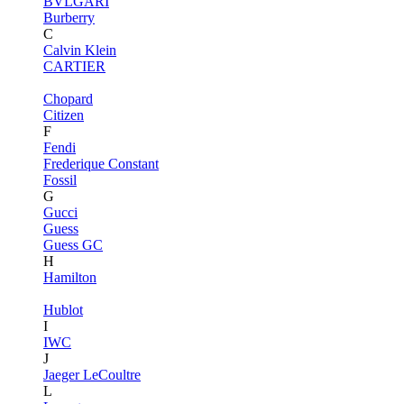
BVLGARI
Burberry
C
Calvin Klein
CARTIER
Chopard
Citizen
F
Fendi
Frederique Constant
Fossil
G
Gucci
Guess
Guess GC
H
Hamilton
Hublot
I
IWC
J
Jaeger LeCoultre
L