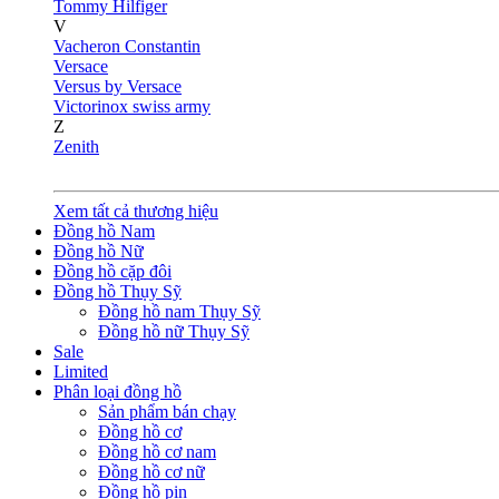
Tommy Hilfiger
V
Vacheron Constantin
Versace
Versus by Versace
Victorinox swiss army
Z
Zenith
Xem tất cả thương hiệu
Đồng hồ Nam
Đồng hồ Nữ
Đồng hồ cặp đôi
Đồng hồ Thụy Sỹ
Đồng hồ nam Thụy Sỹ
Đồng hồ nữ Thụy Sỹ
Sale
Limited
Phân loại đồng hồ
Sản phẩm bán chạy
Đồng hồ cơ
Đồng hồ cơ nam
Đồng hồ cơ nữ
Đồng hồ pin