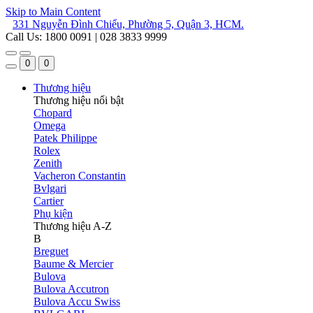
Skip to Main Content
331 Nguyễn Đình Chiểu, Phường 5, Quận 3, HCM.
Call Us: 1800 0091 | 028 3833 9999
0
0
Thương hiệu
Thương hiệu nổi bật
Chopard
Omega
Patek Philippe
Rolex
Zenith
Vacheron Constantin
Bvlgari
Cartier
Phụ kiện
Thương hiệu A-Z
B
Breguet
Baume & Mercier
Bulova
Bulova Accutron
Bulova Accu Swiss