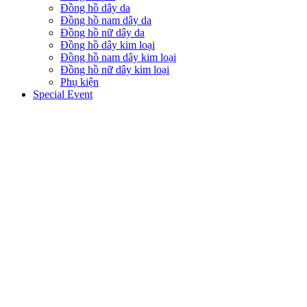
Đồng hồ dây da
Đồng hồ nam dây da
Đồng hồ nữ dây da
Đồng hồ dây kim loại
Đồng hồ nam dây kim loại
Đồng hồ nữ dây kim loại
Phụ kiện
Special Event