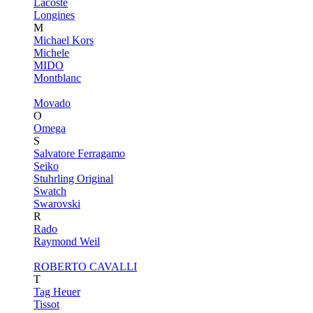
Lacoste
Longines
M
Michael Kors
Michele
MIDO
Montblanc
Movado
O
Omega
S
Salvatore Ferragamo
Seiko
Stuhrling Original
Swatch
Swarovski
R
Rado
Raymond Weil
ROBERTO CAVALLI
T
Tag Heuer
Tissot