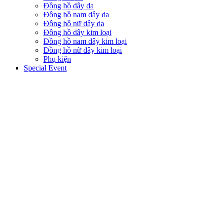
Đồng hồ dây da
Đồng hồ nam dây da
Đồng hồ nữ dây da
Đồng hồ dây kim loại
Đồng hồ nam dây kim loại
Đồng hồ nữ dây kim loại
Phụ kiện
Special Event