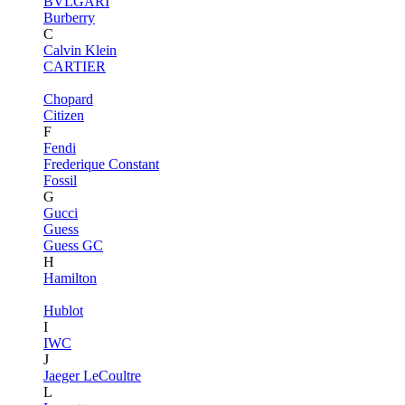
BVLGARI
Burberry
C
Calvin Klein
CARTIER
Chopard
Citizen
F
Fendi
Frederique Constant
Fossil
G
Gucci
Guess
Guess GC
H
Hamilton
Hublot
I
IWC
J
Jaeger LeCoultre
L