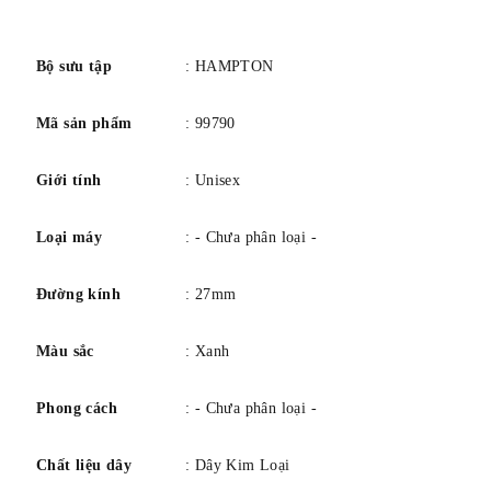
Mạ Rhodium, hình thanh kiếm
số
Bộ sưu tập
: HAMPTON
Mã sản phẩm
: 99790
Giới tính
: Unisex
Loại máy
: - Chưa phân loại -
Đường kính
: 27mm
Màu sắc
: Xanh
Phong cách
: - Chưa phân loại -
Chất liệu dây
: Dây Kim Loại