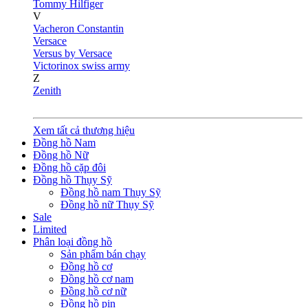
Tommy Hilfiger
V
Vacheron Constantin
Versace
Versus by Versace
Victorinox swiss army
Z
Zenith
Xem tất cả thương hiệu
Đồng hồ Nam
Đồng hồ Nữ
Đồng hồ cặp đôi
Đồng hồ Thụy Sỹ
Đồng hồ nam Thụy Sỹ
Đồng hồ nữ Thụy Sỹ
Sale
Limited
Phân loại đồng hồ
Sản phẩm bán chạy
Đồng hồ cơ
Đồng hồ cơ nam
Đồng hồ cơ nữ
Đồng hồ pin