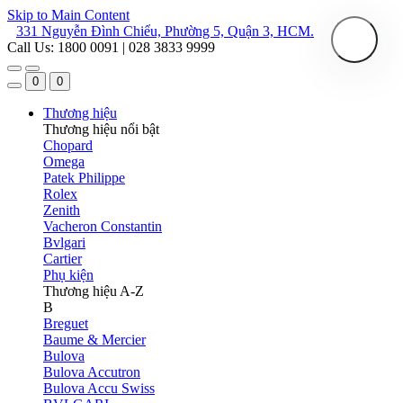
Skip to Main Content
331 Nguyễn Đình Chiểu, Phường 5, Quận 3, HCM.
Call Us: 1800 0091 | 028 3833 9999
0
0
Thương hiệu
Thương hiệu nổi bật
Chopard
Omega
Patek Philippe
Rolex
Zenith
Vacheron Constantin
Bvlgari
Cartier
Phụ kiện
Thương hiệu A-Z
B
Breguet
Baume & Mercier
Bulova
Bulova Accutron
Bulova Accu Swiss