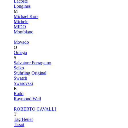
Lacoste
Longines
M
Michael Kors
Michele
MIDO
Montblanc
Movado
O
Omega
S
Salvatore Ferragamo
Seiko
Stuhrling Original
Swatch
Swarovski
R
Rado
Raymond Weil
ROBERTO CAVALLI
T
Tag Heuer
Tissot