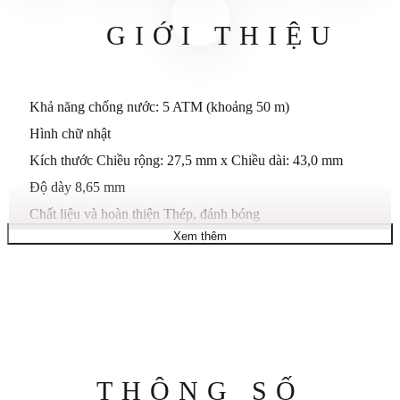
GIỚI THIỆU
Khả năng chống nước: 5 ATM (khoảng 50 m)
Hình chữ nhật
Kích thước Chiều rộng: 27,5 mm x Chiều dài: 43,0 mm
Độ dày 8,65 mm
Chất liệu và hoàn thiện Thép, đánh bóng
Xem thêm
Mặt sau Vỏ mặt sau đầy đủ, Có vít
Màu sắc và kết thúc
Màu xanh, màu đục
Chữ số
chữ số Ả Rập
bàn tay
Thông
THÔNG SỐ