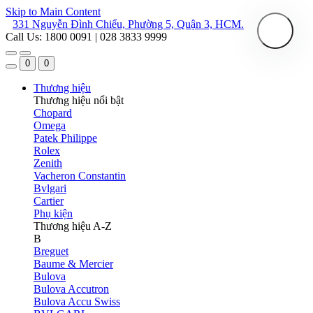
Skip to Main Content
331 Nguyễn Đình Chiểu, Phường 5, Quận 3, HCM.
Call Us: 1800 0091 | 028 3833 9999
0
0
Thương hiệu
Thương hiệu nổi bật
Chopard
Omega
Patek Philippe
Rolex
Zenith
Vacheron Constantin
Bvlgari
Cartier
Phụ kiện
Thương hiệu A-Z
B
Breguet
Baume & Mercier
Bulova
Bulova Accutron
Bulova Accu Swiss