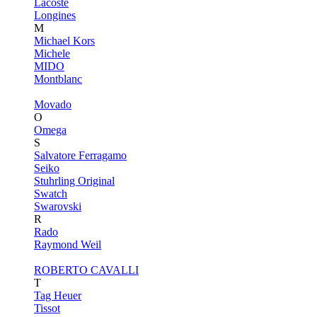
Lacoste
Longines
M
Michael Kors
Michele
MIDO
Montblanc
Movado
O
Omega
S
Salvatore Ferragamo
Seiko
Stuhrling Original
Swatch
Swarovski
R
Rado
Raymond Weil
ROBERTO CAVALLI
T
Tag Heuer
Tissot