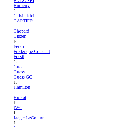
BVLGARI
Burberry
C
Calvin Klein
CARTIER
Chopard
Citizen
F
Fendi
Frederique Constant
Fossil
G
Gucci
Guess
Guess GC
H
Hamilton
Hublot
I
IWC
J
Jaeger LeCoultre
L