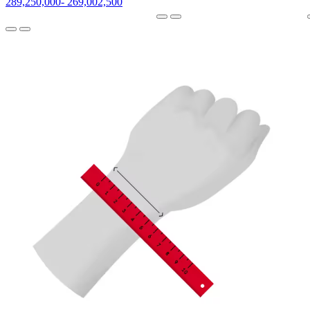
289,250,000
-
269,002,500