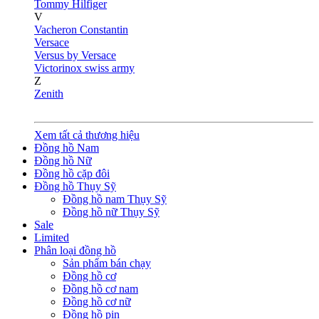
Tommy Hilfiger
V
Vacheron Constantin
Versace
Versus by Versace
Victorinox swiss army
Z
Zenith
Xem tất cả thương hiệu
Đồng hồ Nam
Đồng hồ Nữ
Đồng hồ cặp đôi
Đồng hồ Thụy Sỹ
Đồng hồ nam Thụy Sỹ
Đồng hồ nữ Thụy Sỹ
Sale
Limited
Phân loại đồng hồ
Sản phẩm bán chạy
Đồng hồ cơ
Đồng hồ cơ nam
Đồng hồ cơ nữ
Đồng hồ pin