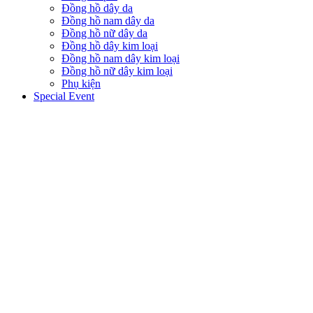
Đồng hồ dây da
Đồng hồ nam dây da
Đồng hồ nữ dây da
Đồng hồ dây kim loại
Đồng hồ nam dây kim loại
Đồng hồ nữ dây kim loại
Phụ kiện
Special Event