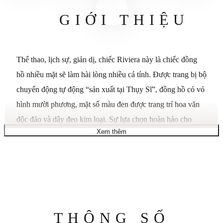
GIỚI THIỆU
Thể thao, lịch sự, giản dị, chiếc Riviera này là chiếc đồng
hồ nhiều mặt sẽ làm hài lòng nhiều cá tính. Được trang bị bộ
chuyển động tự động “sản xuất tại Thụy Sĩ”, đồng hồ có vỏ
hình mười phương, mặt số màu đen được trang trí hoa văn
độc đáo và dây đeo kim loại. Sự lựa chọn hoàn hảo cho
Xem thêm
những người tìm kiếm sự linh hoạt
Được tạo ra vào năm 1973, đồng hồ Riviera trở lại vào năm
nay để vực dậy tinh thần của một kỷ nguyên chế tạo đồng
hồ nổi bật. Đây là sản phẩm của năm 2021, vẫn nguyên
bản: vỏ thép có kích thước cân đối, vành bezel hình lục giác
được trang bị bốn ốc vít, bộ chuyển động tự lên dây cót
Thông
THÔNG SỐ