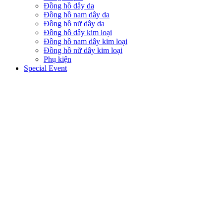
Đồng hồ dây da
Đồng hồ nam dây da
Đồng hồ nữ dây da
Đồng hồ dây kim loại
Đồng hồ nam dây kim loại
Đồng hồ nữ dây kim loại
Phụ kiện
Special Event