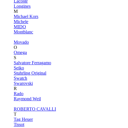
Lacoste
Longines
M
Michael Kors
Michele
MIDO
Montblanc
Movado
O
Omega
S
Salvatore Ferragamo
Seiko
Stuhrling Original
Swatch
Swarovski
R
Rado
Raymond Weil
ROBERTO CAVALLI
T
Tag Heuer
Tissot