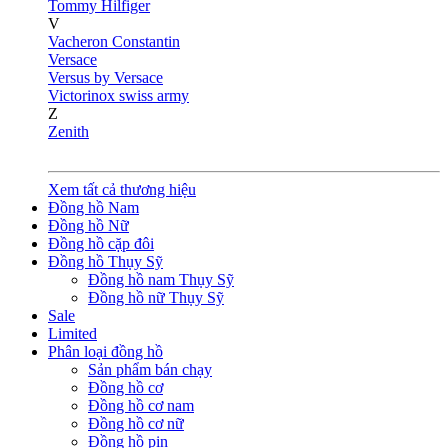
Tommy Hilfiger
V
Vacheron Constantin
Versace
Versus by Versace
Victorinox swiss army
Z
Zenith
Xem tất cả thương hiệu
Đồng hồ Nam
Đồng hồ Nữ
Đồng hồ cặp đôi
Đồng hồ Thụy Sỹ
Đồng hồ nam Thụy Sỹ
Đồng hồ nữ Thụy Sỹ
Sale
Limited
Phân loại đồng hồ
Sản phẩm bán chạy
Đồng hồ cơ
Đồng hồ cơ nam
Đồng hồ cơ nữ
Đồng hồ pin