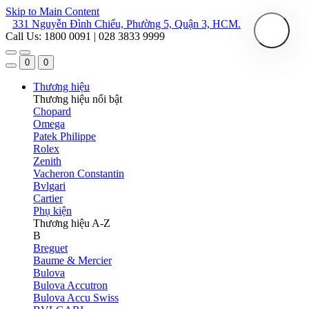
Skip to Main Content
331 Nguyễn Đình Chiểu, Phường 5, Quận 3, HCM.
Call Us: 1800 0091 | 028 3833 9999
0
0
Thương hiệu
Thương hiệu nổi bật
Chopard
Omega
Patek Philippe
Rolex
Zenith
Vacheron Constantin
Bvlgari
Cartier
Phụ kiện
Thương hiệu A-Z
B
Breguet
Baume & Mercier
Bulova
Bulova Accutron
Bulova Accu Swiss