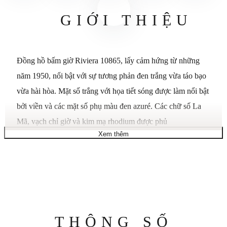
GIỚI THIỆU
Đồng hồ bấm giờ Riviera 10865, lấy cảm hứng từ những
năm 1950, nổi bật với sự tương phản đen trắng vừa táo bạo
vừa hài hòa. Mặt số trắng với họa tiết sóng được làm nổi bật
bởi viền và các mặt số phụ màu đen azuré. Các chữ số La
Mã, vạch chỉ giờ và kim mạ rhodium được phủ
Xem thêm
Superluminova trắng làm nổi bật thiết kế hai tông màu này.
Đồng hồ được trang bị bộ máy tự động Valjoux 7753 với
khả năng dự trữ năng lượng 48 giờ và khả năng chống nước
10 ATM. Dây đeo cao su đen có thể thay thế được trang bị
hệ thống chắc chắn cho phép thay đổi mà không cần dụng
cụ. Đồng hồ tự động Thụy Sĩ, lên dây cót. Dự trữ năng
Thông
THÔNG SỐ