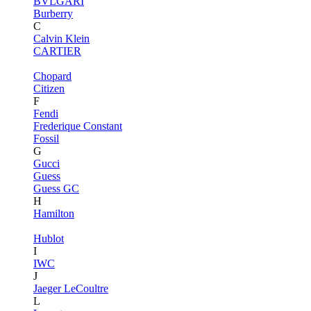
BVLGARI
Burberry
C
Calvin Klein
CARTIER
Chopard
Citizen
F
Fendi
Frederique Constant
Fossil
G
Gucci
Guess
Guess GC
H
Hamilton
Hublot
I
IWC
J
Jaeger LeCoultre
L