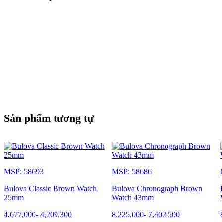
Sản phẩm tương tự
MSP: 58693
MSP: 58686
Bulova Classic Brown Watch
Bulova Chronograph Brown
25mm
Watch 43mm
4,677,000
-
4,209,300
8,225,000
-
7,402,500