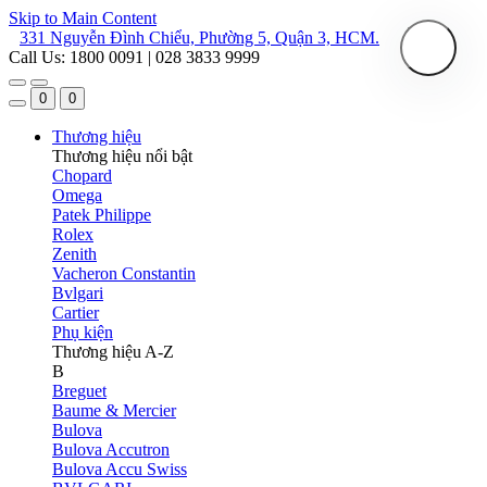
Skip to Main Content
331 Nguyễn Đình Chiểu, Phường 5, Quận 3, HCM.
Call Us: 1800 0091 | 028 3833 9999
0
0
Thương hiệu
Thương hiệu nổi bật
Chopard
Omega
Patek Philippe
Rolex
Zenith
Vacheron Constantin
Bvlgari
Cartier
Phụ kiện
Thương hiệu A-Z
B
Breguet
Baume & Mercier
Bulova
Bulova Accutron
Bulova Accu Swiss