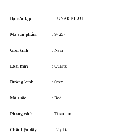
nêu chi tiết về sứ mệnh cũng như thành công của nó. Được
số
sản xuất giới hạn ở 5000 chiếc được đánh số trên toàn thế
giới, đây là món đồ sưu tập hoàn hảo dành cho những người
Bộ sưu tập
: LUNAR PILOT
đam mê đồng hồ và không gian.
Mã sản phẩm
: 97257
Giới tính
: Nam
Loại máy
: Quartz
Đường kính
: 0mm
Màu sắc
: Red
Phong cách
: Titanium
Chất liệu dây
: Dây Da