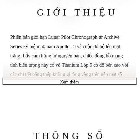
GIỚI THIỆU
Phiên bản giới hạn Lunar Pilot Chronograph từ Archive
Series kỷ niệm 50 năm Apollo 15 và cuộc đổ bộ lên mặt
trăng. Lấy cảm hứng từ nguyên bản, chiếc đồng hồ mang
tính biểu tượng này có vỏ Titanium Lớp 5 có độ bền cao với
các chi tiết bằng thép không gỉ tông vàng trên nền mặt số
Xem thêm
màu xám đậm và phù điêu thiết kế kỷ niệm trên vỏ sau làm
nổi bật thành tựu lịch sử. Bộ chuyển động bấm giờ sáu kim
sử dụng công nghệ thạch anh hiệu suất cao độc quyền của
chúng tôi với tần số rung 262 kHz để mang lại độ chính xác
chính xác. Chiếc đồng hồ sang trọng này còn được đóng gói
trong bao bì đặc biệt với đồng xu kỷ niệm và tập sách nhỏ
Thông
THÔNG SỐ