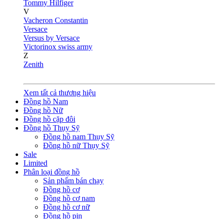
Tommy Hilfiger
V
Vacheron Constantin
Versace
Versus by Versace
Victorinox swiss army
Z
Zenith
Xem tất cả thương hiệu
Đồng hồ Nam
Đồng hồ Nữ
Đồng hồ cặp đôi
Đồng hồ Thụy Sỹ
Đồng hồ nam Thụy Sỹ
Đồng hồ nữ Thụy Sỹ
Sale
Limited
Phân loại đồng hồ
Sản phẩm bán chạy
Đồng hồ cơ
Đồng hồ cơ nam
Đồng hồ cơ nữ
Đồng hồ pin