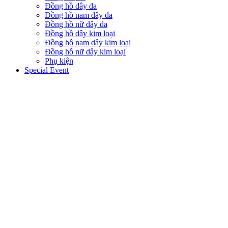
Đồng hồ dây da
Đồng hồ nam dây da
Đồng hồ nữ dây da
Đồng hồ dây kim loại
Đồng hồ nam dây kim loại
Đồng hồ nữ dây kim loại
Phụ kiện
Special Event