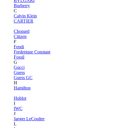
BVLGARI
Burberry
C
Calvin Klein
CARTIER
Chopard
Citizen
F
Fendi
Frederique Constant
Fossil
G
Gucci
Guess
Guess GC
H
Hamilton
Hublot
I
IWC
J
Jaeger LeCoultre
L