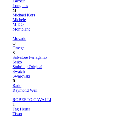
Lacoste
Longines
M
Michael Kors
Michele
MIDO
Montblanc
Movado
O
Omega
S
Salvatore Ferragamo
Seiko
Stuhrling Original
Swatch
Swarovski
R
Rado
Raymond Weil
ROBERTO CAVALLI
T
Tag Heuer
Tissot