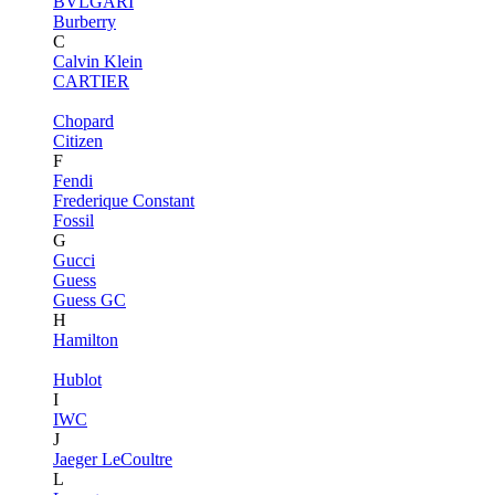
BVLGARI
Burberry
C
Calvin Klein
CARTIER
Chopard
Citizen
F
Fendi
Frederique Constant
Fossil
G
Gucci
Guess
Guess GC
H
Hamilton
Hublot
I
IWC
J
Jaeger LeCoultre
L