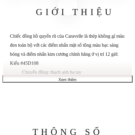
GIỚI THIỆU
Chiếc đồng hồ quyến rũ của Caravelle là thép không gỉ màu
đen toàn bộ với các điểm nhấn mặt số tông màu bạc sáng
bóng và điểm nhấn kim cương chính hãng ở vị trí 12 giờ.
Kiểu #45D108
Chuyển động: thạch anh ba tay
Xem thêm
Vỏ: tròn; 40mm
Dây đeo: vòng đeo tay bằng thép không gỉ mạ ion
màu đen
Mặt số: màu đen với điểm nhấn kim cương
Khả năng chống nước: đến 30 mét
Thông
THÔNG SỐ