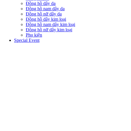
Đồng hồ dây da
Đồng hồ nam dây da
Đồng hồ nữ dây da
Đồng hồ dây kim loại
Đồng hồ nam dây kim loại
Đồng hồ nữ dây kim loại
Phụ kiện
Special Event