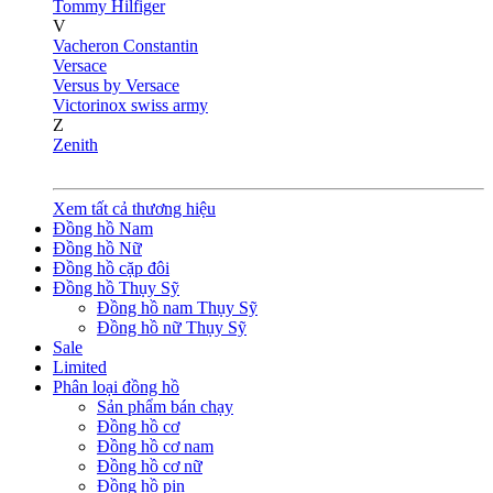
Tommy Hilfiger
V
Vacheron Constantin
Versace
Versus by Versace
Victorinox swiss army
Z
Zenith
Xem tất cả thương hiệu
Đồng hồ Nam
Đồng hồ Nữ
Đồng hồ cặp đôi
Đồng hồ Thụy Sỹ
Đồng hồ nam Thụy Sỹ
Đồng hồ nữ Thụy Sỹ
Sale
Limited
Phân loại đồng hồ
Sản phẩm bán chạy
Đồng hồ cơ
Đồng hồ cơ nam
Đồng hồ cơ nữ
Đồng hồ pin