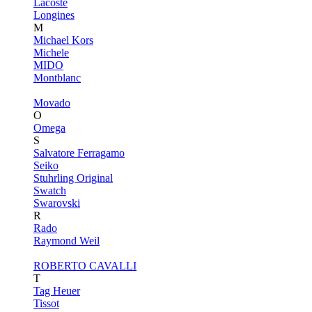
Lacoste
Longines
M
Michael Kors
Michele
MIDO
Montblanc
Movado
O
Omega
S
Salvatore Ferragamo
Seiko
Stuhrling Original
Swatch
Swarovski
R
Rado
Raymond Weil
ROBERTO CAVALLI
T
Tag Heuer
Tissot