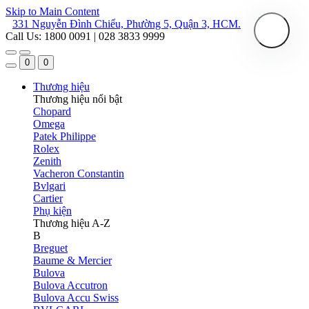
Skip to Main Content
331 Nguyễn Đình Chiểu, Phường 5, Quận 3, HCM.
Call Us: 1800 0091 | 028 3833 9999
0
0
Thương hiệu
Thương hiệu nổi bật
Chopard
Omega
Patek Philippe
Rolex
Zenith
Vacheron Constantin
Bvlgari
Cartier
Phụ kiện
Thương hiệu A-Z
B
Breguet
Baume & Mercier
Bulova
Bulova Accutron
Bulova Accu Swiss