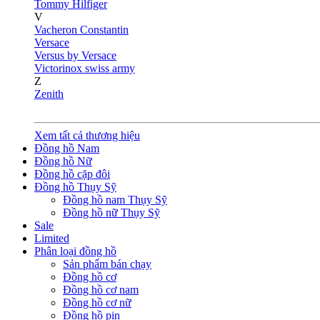
Tommy Hilfiger
V
Vacheron Constantin
Versace
Versus by Versace
Victorinox swiss army
Z
Zenith
Xem tất cả thương hiệu
Đồng hồ Nam
Đồng hồ Nữ
Đồng hồ cặp đôi
Đồng hồ Thụy Sỹ
Đồng hồ nam Thụy Sỹ
Đồng hồ nữ Thụy Sỹ
Sale
Limited
Phân loại đồng hồ
Sản phẩm bán chạy
Đồng hồ cơ
Đồng hồ cơ nam
Đồng hồ cơ nữ
Đồng hồ pin