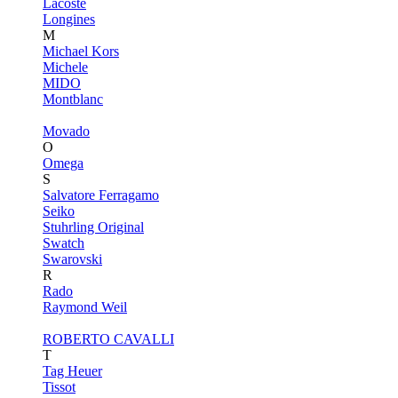
Lacoste
Longines
M
Michael Kors
Michele
MIDO
Montblanc
Movado
O
Omega
S
Salvatore Ferragamo
Seiko
Stuhrling Original
Swatch
Swarovski
R
Rado
Raymond Weil
ROBERTO CAVALLI
T
Tag Heuer
Tissot