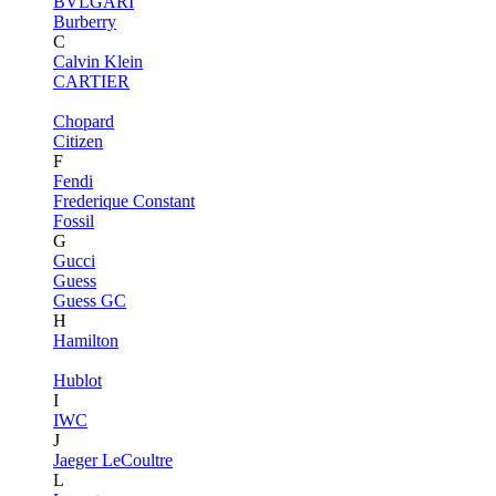
BVLGARI
Burberry
C
Calvin Klein
CARTIER
Chopard
Citizen
F
Fendi
Frederique Constant
Fossil
G
Gucci
Guess
Guess GC
H
Hamilton
Hublot
I
IWC
J
Jaeger LeCoultre
L