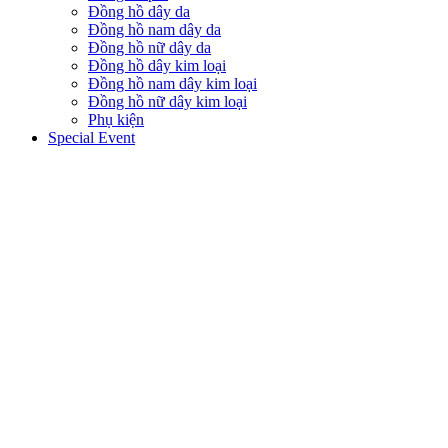
Đồng hồ dây da
Đồng hồ nam dây da
Đồng hồ nữ dây da
Đồng hồ dây kim loại
Đồng hồ nam dây kim loại
Đồng hồ nữ dây kim loại
Phụ kiện
Special Event