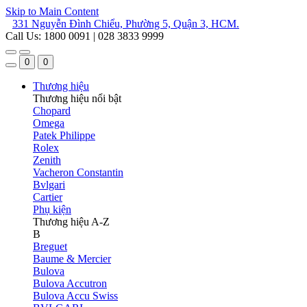
Skip to Main Content
331 Nguyễn Đình Chiểu, Phường 5, Quận 3, HCM.
Call Us: 1800 0091 | 028 3833 9999
0
0
Thương hiệu
Thương hiệu nổi bật
Chopard
Omega
Patek Philippe
Rolex
Zenith
Vacheron Constantin
Bvlgari
Cartier
Phụ kiện
Thương hiệu A-Z
B
Breguet
Baume & Mercier
Bulova
Bulova Accutron
Bulova Accu Swiss