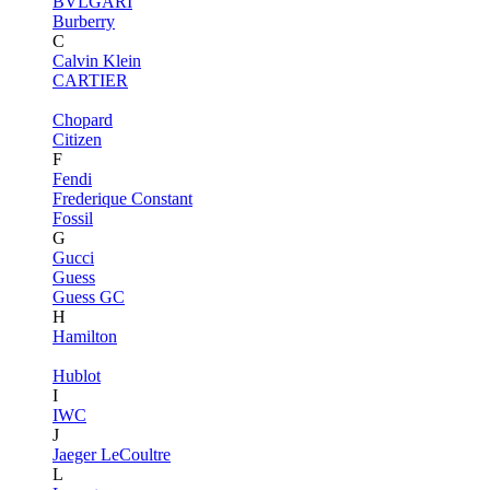
BVLGARI
Burberry
C
Calvin Klein
CARTIER
Chopard
Citizen
F
Fendi
Frederique Constant
Fossil
G
Gucci
Guess
Guess GC
H
Hamilton
Hublot
I
IWC
J
Jaeger LeCoultre
L