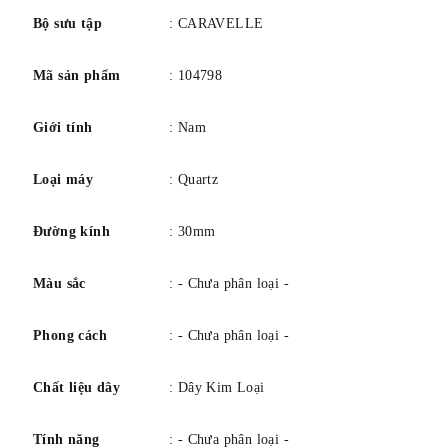
động đáp ứng nhu cầu về phụ kiện thời trang và phù hợp.
Bộ sưu tập
: CARAVELLE
Bằng thép không gỉ với pha lê cong, mặt số màu xám, kim
Mã sản phẩm
: 104798
dạ quang, kim giây, chốt gập hai lần và khả năng chống
nước ở độ sâu 30 mét.
Giới tính
: Nam
Loại máy
: Quartz
Đường kính
: 30mm
Màu sắc
: - Chưa phân loại -
Phong cách
: - Chưa phân loại -
Chất liệu dây
: Dây Kim Loại
Tính năng
: - Chưa phân loại -