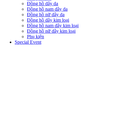
Đồng hồ dây da
Đồng hồ nam dây da
Đồng hồ nữ dây da
Đồng hồ dây kim loại
Đồng hồ nam dây kim loại
Đồng hồ nữ dây kim loại
Phụ kiện
Special Event