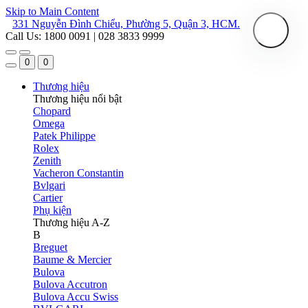
Skip to Main Content
331 Nguyễn Đình Chiểu, Phường 5, Quận 3, HCM.
Call Us: 1800 0091 | 028 3833 9999
0
0
Thương hiệu
Thương hiệu nổi bật
Chopard
Omega
Patek Philippe
Rolex
Zenith
Vacheron Constantin
Bvlgari
Cartier
Phụ kiện
Thương hiệu A-Z
B
Breguet
Baume & Mercier
Bulova
Bulova Accutron
Bulova Accu Swiss