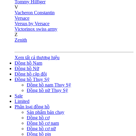
Tommy Hilfiger
V
Vacheron Constantin
Versace
Versus by Versace
Victorinox swiss army
Z
Zenith
Xem tất cả thương hiệu
Đồng hồ Nam
Đồng hồ Nữ
Đồng hồ cặp đôi
Đồng hồ Thụy Sỹ
Đồng hồ nam Thụy Sỹ
Đồng hồ nữ Thụy Sỹ
Sale
Limited
Phân loại đồng hồ
Sản phẩm bán chạy
Đồng hồ cơ
Đồng hồ cơ nam
Đồng hồ cơ nữ
Đồng hồ pin