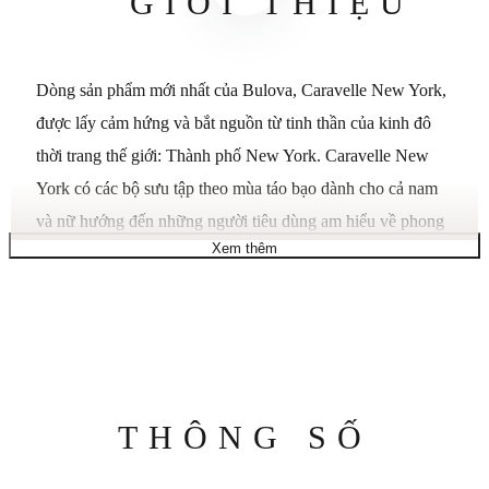
GIỚI THIỆU
Dòng sản phẩm mới nhất của Bulova, Caravelle New York,
được lấy cảm hứng và bắt nguồn từ tinh thần của kinh đô
thời trang thế giới: Thành phố New York. Caravelle New
York có các bộ sưu tập theo mùa táo bạo dành cho cả nam
và nữ hướng đến những người tiêu dùng am hiểu về phong
Xem thêm
cách đang tìm kiếm những chiếc đồng hồ thời trang với mức
giá mang tính cách mạng.
Caravelle New York mới mang đến nhịp đập của thời trang
và năng lượng của thành phố cho những thợ săn phong cách
đầy khát vọng, ý thức được các xu hướng hiện tại. Khơi dậy
Thông
THÔNG SỐ
phong cách đường phố và năng lượng của Thành phố New
số
York, Caravelle New York tạo ra những chiếc đồng hồ năng