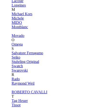
Lacoste
Longines
M
Michael Kors
Michele
MIDO
Montblanc
Movado
O
Omega
S
Salvatore Ferragamo
Seiko
Stuhrling Original
Swatch
Swarovski
R
Rado
Raymond Weil
ROBERTO CAVALLI
T
Tag Heuer
Tissot