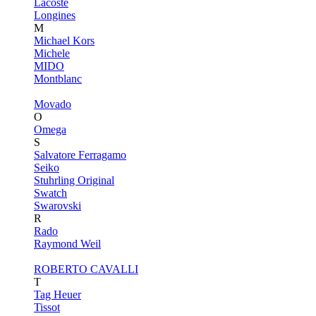
Lacoste
Longines
M
Michael Kors
Michele
MIDO
Montblanc
Movado
O
Omega
S
Salvatore Ferragamo
Seiko
Stuhrling Original
Swatch
Swarovski
R
Rado
Raymond Weil
ROBERTO CAVALLI
T
Tag Heuer
Tissot