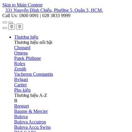
Skip to Main Content
331 Nguyễn Đình Chiểu, Phường 5, Quận 3, HCM.
Call Us: 1800 0091 | 028 3833 9999
0
0
Thương hiệu
Thương hiệu nổi bật
Chopard
Omega
Patek Philippe
Rolex
Zenith
Vacheron Constantin
Bvlgari
Cartier
Phụ kiện
Thương hiệu A-Z
B
Breguet
Baume & Mercier
Bulova
Bulova Accutron
Bulova Accu Swiss