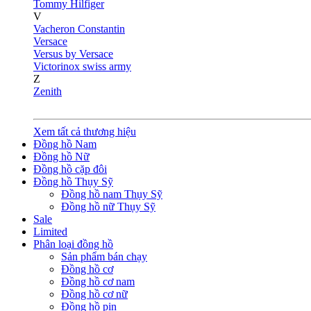
Tommy Hilfiger
V
Vacheron Constantin
Versace
Versus by Versace
Victorinox swiss army
Z
Zenith
Xem tất cả thương hiệu
Đồng hồ Nam
Đồng hồ Nữ
Đồng hồ cặp đôi
Đồng hồ Thụy Sỹ
Đồng hồ nam Thụy Sỹ
Đồng hồ nữ Thụy Sỹ
Sale
Limited
Phân loại đồng hồ
Sản phẩm bán chạy
Đồng hồ cơ
Đồng hồ cơ nam
Đồng hồ cơ nữ
Đồng hồ pin