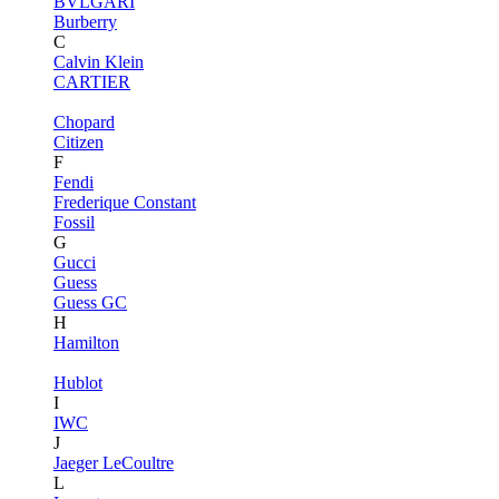
BVLGARI
Burberry
C
Calvin Klein
CARTIER
Chopard
Citizen
F
Fendi
Frederique Constant
Fossil
G
Gucci
Guess
Guess GC
H
Hamilton
Hublot
I
IWC
J
Jaeger LeCoultre
L