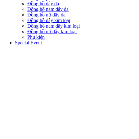
Đồng hồ dây da
Đồng hồ nam dây da
Đồng hồ nữ dây da
Đồng hồ dây kim loại
Đồng hồ nam dây kim loại
Đồng hồ nữ dây kim loại
Phụ kiện
Special Event