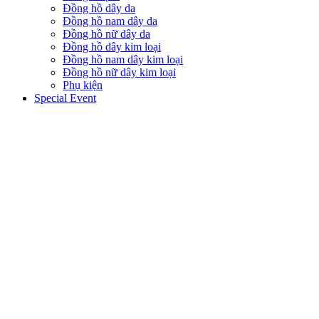
Đồng hồ dây da
Đồng hồ nam dây da
Đồng hồ nữ dây da
Đồng hồ dây kim loại
Đồng hồ nam dây kim loại
Đồng hồ nữ dây kim loại
Phụ kiện
Special Event