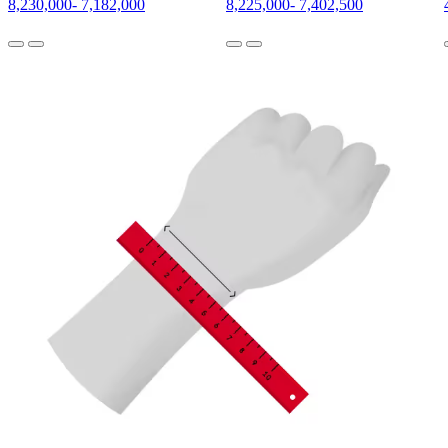
8,230,000
-
7,182,000
8,225,000
-
7,402,500