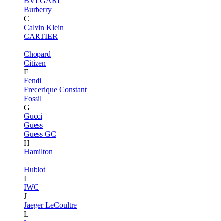
BVLGARI
Burberry
C
Calvin Klein
CARTIER
Chopard
Citizen
F
Fendi
Frederique Constant
Fossil
G
Gucci
Guess
Guess GC
H
Hamilton
Hublot
I
IWC
J
Jaeger LeCoultre
L