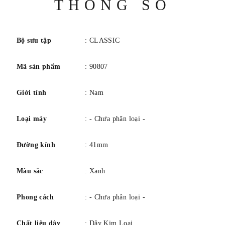
THÔNG SỐ
Chất liệu dây đeo Thép Thánh 316l
số
Độ rộng băng tần 20 mm
bảng màu Trắng
Bộ sưu tập
: CLASSIC
Quay số màu Màu xanh da trời
Mã sản phẩm
: 90807
Lịch Ngày hiển thị
Sự chuyển động Thạch anh (Pin)
Giới tính
: Nam
Độ sâu chống nước 30 mét
Loại máy
: - Chưa phân loại -
Đường kính
: 41mm
Màu sắc
: Xanh
Phong cách
: - Chưa phân loại -
Chất liệu dây
: Dây Kim Loại