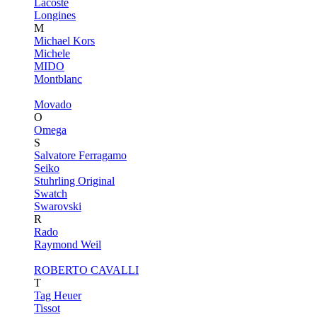
Lacoste
Longines
M
Michael Kors
Michele
MIDO
Montblanc
Movado
O
Omega
S
Salvatore Ferragamo
Seiko
Stuhrling Original
Swatch
Swarovski
R
Rado
Raymond Weil
ROBERTO CAVALLI
T
Tag Heuer
Tissot