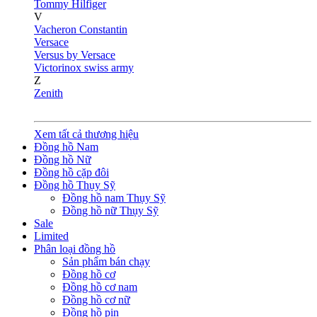
Tommy Hilfiger
V
Vacheron Constantin
Versace
Versus by Versace
Victorinox swiss army
Z
Zenith
Xem tất cả thương hiệu
Đồng hồ Nam
Đồng hồ Nữ
Đồng hồ cặp đôi
Đồng hồ Thụy Sỹ
Đồng hồ nam Thụy Sỹ
Đồng hồ nữ Thụy Sỹ
Sale
Limited
Phân loại đồng hồ
Sản phẩm bán chạy
Đồng hồ cơ
Đồng hồ cơ nam
Đồng hồ cơ nữ
Đồng hồ pin