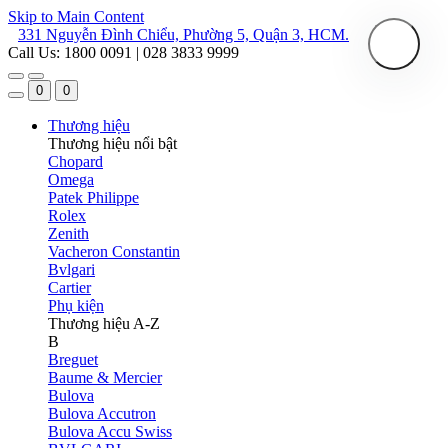
Skip to Main Content
331 Nguyễn Đình Chiểu, Phường 5, Quận 3, HCM.
Call Us: 1800 0091 | 028 3833 9999
0
0
Thương hiệu
Thương hiệu nổi bật
Chopard
Omega
Patek Philippe
Rolex
Zenith
Vacheron Constantin
Bvlgari
Cartier
Phụ kiện
Thương hiệu A-Z
B
Breguet
Baume & Mercier
Bulova
Bulova Accutron
Bulova Accu Swiss