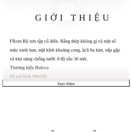
GIỚI THIỆU
FRom Bộ sưu tập cổ điển. Bằng thép không gỉ và mặt số
màu xanh lam, mặt kính khoáng cong, lịch ba kim, nắp gập
và khả năng chống nước ở độ sâu 30 mét.
Thương hiệu Bulova
Số mô hình 96b268
Xem thêm
Hình dạng vật phẩm Tròn
Loại vật liệu cửa sổ quay số Căn hộ khoáng sản
Loại hiển thị Tương tự
móc cài Triển khai.W/2 Bộ đẩy
Chất liệu vỏ Thép không gỉ
Đường kính vỏ 41mm
Thông