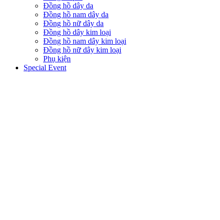
Đồng hồ dây da
Đồng hồ nam dây da
Đồng hồ nữ dây da
Đồng hồ dây kim loại
Đồng hồ nam dây kim loại
Đồng hồ nữ dây kim loại
Phụ kiện
Special Event