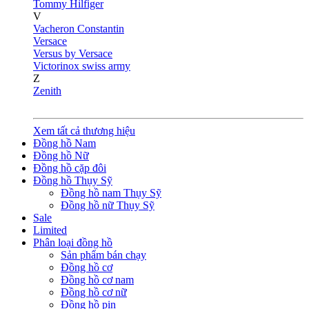
Tommy Hilfiger
V
Vacheron Constantin
Versace
Versus by Versace
Victorinox swiss army
Z
Zenith
Xem tất cả thương hiệu
Đồng hồ Nam
Đồng hồ Nữ
Đồng hồ cặp đôi
Đồng hồ Thụy Sỹ
Đồng hồ nam Thụy Sỹ
Đồng hồ nữ Thụy Sỹ
Sale
Limited
Phân loại đồng hồ
Sản phẩm bán chạy
Đồng hồ cơ
Đồng hồ cơ nam
Đồng hồ cơ nữ
Đồng hồ pin