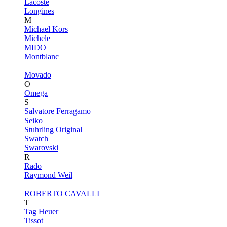
Lacoste
Longines
M
Michael Kors
Michele
MIDO
Montblanc
Movado
O
Omega
S
Salvatore Ferragamo
Seiko
Stuhrling Original
Swatch
Swarovski
R
Rado
Raymond Weil
ROBERTO CAVALLI
T
Tag Heuer
Tissot