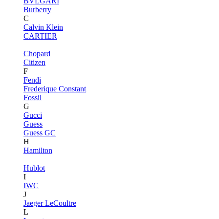
BVLGARI
Burberry
C
Calvin Klein
CARTIER
Chopard
Citizen
F
Fendi
Frederique Constant
Fossil
G
Gucci
Guess
Guess GC
H
Hamilton
Hublot
I
IWC
J
Jaeger LeCoultre
L