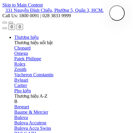
Skip to Main Content
331 Nguyễn Đình Chiểu, Phường 5, Quận 3, HCM.
Call Us: 1800 0091 | 028 3833 9999
0
0
Thương hiệu
Thương hiệu nổi bật
Chopard
Omega
Patek Philippe
Rolex
Zenith
Vacheron Constantin
Bvlgari
Cartier
Phụ kiện
Thương hiệu A-Z
B
Breguet
Baume & Mercier
Bulova
Bulova Accutron
Bulova Accu Swiss