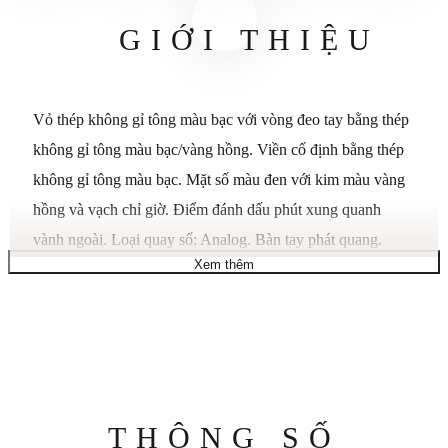
GIỚI THIỆU
Vỏ thép không gỉ tông màu bạc với vòng đeo tay bằng thép
không gỉ tông màu bạc/vàng hồng. Viền cố định bằng thép
không gỉ tông màu bạc. Mặt số màu đen với kim màu vàng
hồng và vạch chỉ giờ. Điểm đánh dấu phút xung quanh
vành ngoài. Loại quay số: Analog. Bàn tay phát quang.
Xem thêm
Hiển thị ngày ở vị trí 3 giờ.
Chuyển động thạch anh.
Tinh thể khoáng chống trầy xước.
Kích thước vỏ: 40 mm.
Chống nước ở độ sâu 30 mét / 100 feet.
Thông
THÔNG SỐ