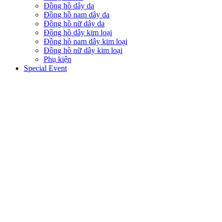
Đồng hồ dây da
Đồng hồ nam dây da
Đồng hồ nữ dây da
Đồng hồ dây kim loại
Đồng hồ nam dây kim loại
Đồng hồ nữ dây kim loại
Phụ kiện
Special Event