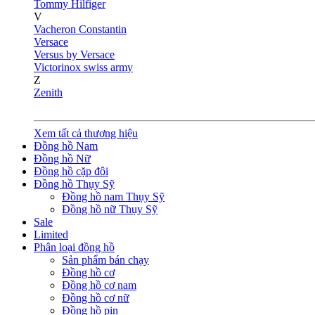
Tommy Hilfiger
V
Vacheron Constantin
Versace
Versus by Versace
Victorinox swiss army
Z
Zenith
Xem tất cả thương hiệu
Đồng hồ Nam
Đồng hồ Nữ
Đồng hồ cặp đôi
Đồng hồ Thụy Sỹ
Đồng hồ nam Thụy Sỹ
Đồng hồ nữ Thụy Sỹ
Sale
Limited
Phân loại đồng hồ
Sản phẩm bán chạy
Đồng hồ cơ
Đồng hồ cơ nam
Đồng hồ cơ nữ
Đồng hồ pin