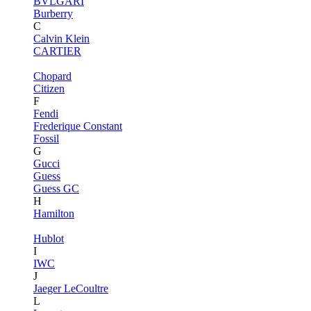
BVLGARI
Burberry
C
Calvin Klein
CARTIER
Chopard
Citizen
F
Fendi
Frederique Constant
Fossil
G
Gucci
Guess
Guess GC
H
Hamilton
Hublot
I
IWC
J
Jaeger LeCoultre
L