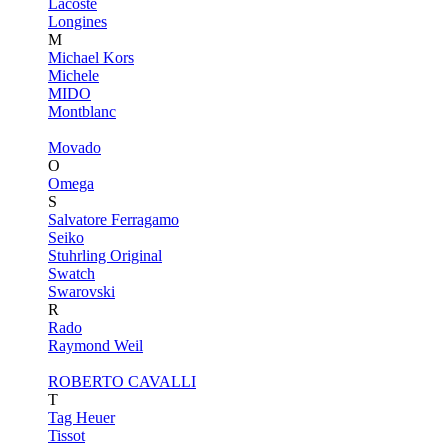
Lacoste
Longines
M
Michael Kors
Michele
MIDO
Montblanc
Movado
O
Omega
S
Salvatore Ferragamo
Seiko
Stuhrling Original
Swatch
Swarovski
R
Rado
Raymond Weil
ROBERTO CAVALLI
T
Tag Heuer
Tissot