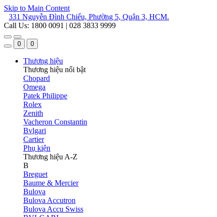
Skip to Main Content
331 Nguyễn Đình Chiểu, Phường 5, Quận 3, HCM.
Call Us: 1800 0091 | 028 3833 9999
0
0
Thương hiệu
Thương hiệu nổi bật
Chopard
Omega
Patek Philippe
Rolex
Zenith
Vacheron Constantin
Bvlgari
Cartier
Phụ kiện
Thương hiệu A-Z
B
Breguet
Baume & Mercier
Bulova
Bulova Accutron
Bulova Accu Swiss