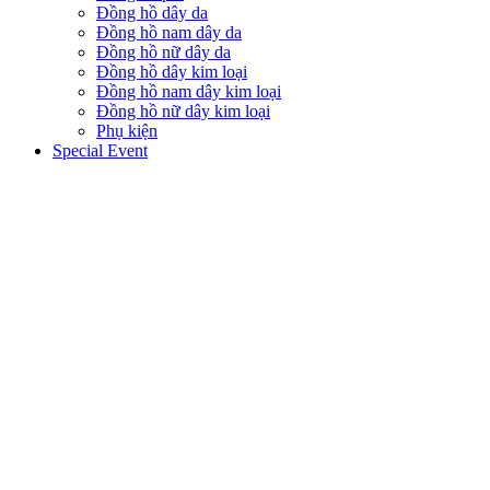
Đồng hồ dây da
Đồng hồ nam dây da
Đồng hồ nữ dây da
Đồng hồ dây kim loại
Đồng hồ nam dây kim loại
Đồng hồ nữ dây kim loại
Phụ kiện
Special Event