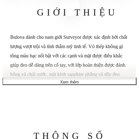
GIỚI THIỆU
Bulova dành cho nam giới Surveyor được xác định bởi chất
lượng vượt trội và tính thẩm mỹ tinh tế. Vỏ thép không gỉ
tông màu bạc nổi bật với các cạnh và mặt được điêu khắc
giúp đeo dễ dàng trên cổ tay, với lớp hoàn thiện được đánh
bóng và chải xước, mặt kính sapphire phẳng và dây đeo
Xem thêm
bằng da màu nâu có thể tháo nhanh. Lớp hoàn thiện ánh
nắng rạng rỡ hình quả hồ trăn nổi bật và có các điểm nhấn
tông màu bạc, kim đồng hồ được phủ chất phát quang, vạch
phút được khắc nổi và màn hình hiển thị ngày phóng to.
Đồng hồ được cung cấp năng lượng bởi 21 viên ngọc và
mức dự trữ năng lượng trong 42 giờ, có thể được nhìn thấy
Thông
THÔNG SỐ