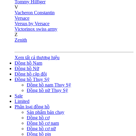
Tommy Hilfiger
V
Vacheron Constantin
Versace
Versus by Versace
Victorinox swiss army
Z
Zenith
Xem tất cả thương hiệu
Đồng hồ Nam
Đồng hồ Nữ
Đồng hồ cặp đôi
Đồng hồ Thụy Sỹ
Đồng hồ nam Thụy Sỹ
Đồng hồ nữ Thụy Sỹ
Sale
Limited
Phân loại đồng hồ
Sản phẩm bán chạy
Đồng hồ cơ
Đồng hồ cơ nam
Đồng hồ cơ nữ
Đồng hồ pin