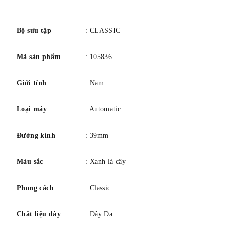
đầy đủ thông qua cửa sổ triển lãm tinh thể khoáng ở vỏ sau.
số
Đối với những người có con mắt tinh tế về sự sang trọng
tinh tế, chiếc đồng hồ nam Bulova này là sự lựa chọn hiển
Bộ sưu tập
: CLASSIC
nhiên.
Mã sản phẩm
: 105836
Giới tính
: Nam
Loại máy
: Automatic
Đường kính
: 39mm
Màu sắc
: Xanh lá cây
Phong cách
: Classic
Chất liệu dây
: Dây Da