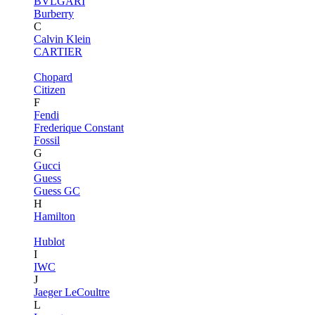
BVLGARI
Burberry
C
Calvin Klein
CARTIER
Chopard
Citizen
F
Fendi
Frederique Constant
Fossil
G
Gucci
Guess
Guess GC
H
Hamilton
Hublot
I
IWC
J
Jaeger LeCoultre
L