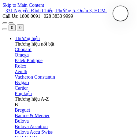
Skip to Main Content
331 Nguyễn Đình Chiểu, Phường 5, Quận 3, HCM.
Call Us: 1800 0091 | 028 3833 9999
0
0
Thương hiệu
Thương hiệu nổi bật
Chopard
Omega
Patek Philippe
Rolex
Zenith
Vacheron Constantin
Bvlgari
Cartier
Phụ kiện
Thương hiệu A-Z
B
Breguet
Baume & Mercier
Bulova
Bulova Accutron
Bulova Accu Swiss