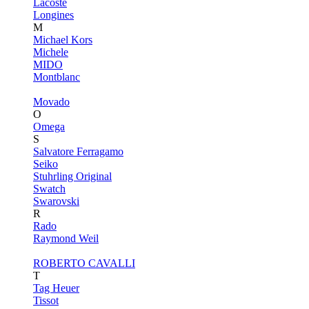
Lacoste
Longines
M
Michael Kors
Michele
MIDO
Montblanc
Movado
O
Omega
S
Salvatore Ferragamo
Seiko
Stuhrling Original
Swatch
Swarovski
R
Rado
Raymond Weil
ROBERTO CAVALLI
T
Tag Heuer
Tissot