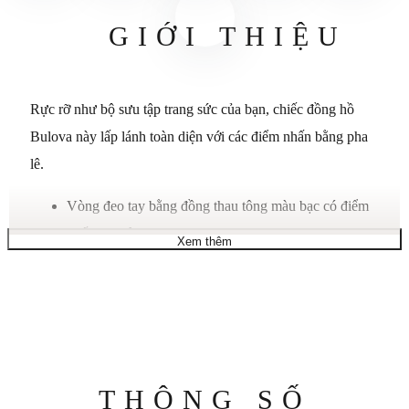
GIỚI THIỆU
Rực rỡ như bộ sưu tập trang sức của bạn, chiếc đồng hồ
Bulova này lấp lánh toàn diện với các điểm nhấn bằng pha
lê.
Vòng đeo tay bằng đồng thau tông màu bạc có điểm
nhấn pha lê
Xem thêm
Vỏ tròn, 23mm, viền được trang trí bằng pha lê
Mặt số xà cừ có vạch đánh dấu tông màu bạc và hai
kim
Chuyển động thạch anh
Chống nước ở độ sâu 30 mét
Thông
THÔNG SỐ