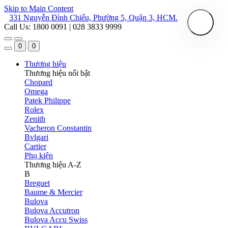
Skip to Main Content
331 Nguyễn Đình Chiểu, Phường 5, Quận 3, HCM.
Call Us: 1800 0091 | 028 3833 9999
0
0
Thương hiệu
Thương hiệu nổi bật
Chopard
Omega
Patek Philippe
Rolex
Zenith
Vacheron Constantin
Bvlgari
Cartier
Phụ kiện
Thương hiệu A-Z
B
Breguet
Baume & Mercier
Bulova
Bulova Accutron
Bulova Accu Swiss