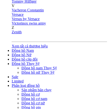
Tommy Hilfiger
V
Vacheron Constantin
Versace
Versus by Versace
Victorinox swiss army
Z
Zenith
Xem tất cả thương hiệu
Đồng hồ Nam
Đồng hồ Nữ
Đồng hồ cặp đôi
Đồng hồ Thụy Sỹ
Đồng hồ nam Thụy Sỹ
Đồng hồ nữ Thụy Sỹ
Sale
Limited
Phân loại đồng hồ
Sản phẩm bán chạy
Đồng hồ cơ
Đồng hồ cơ nam
Đồng hồ cơ nữ
Đồng hồ pin