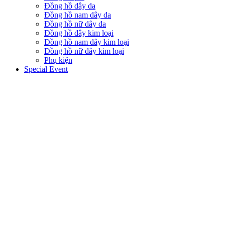
Đồng hồ dây da
Đồng hồ nam dây da
Đồng hồ nữ dây da
Đồng hồ dây kim loại
Đồng hồ nam dây kim loại
Đồng hồ nữ dây kim loại
Phụ kiện
Special Event