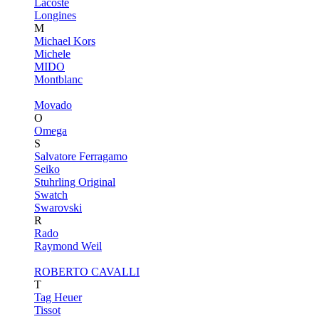
Lacoste
Longines
M
Michael Kors
Michele
MIDO
Montblanc
Movado
O
Omega
S
Salvatore Ferragamo
Seiko
Stuhrling Original
Swatch
Swarovski
R
Rado
Raymond Weil
ROBERTO CAVALLI
T
Tag Heuer
Tissot