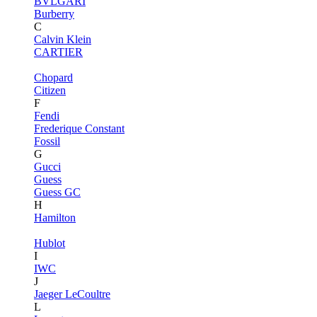
BVLGARI
Burberry
C
Calvin Klein
CARTIER
Chopard
Citizen
F
Fendi
Frederique Constant
Fossil
G
Gucci
Guess
Guess GC
H
Hamilton
Hublot
I
IWC
J
Jaeger LeCoultre
L