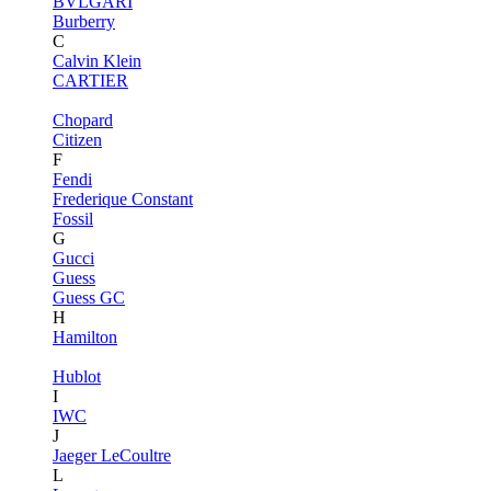
BVLGARI
Burberry
C
Calvin Klein
CARTIER
Chopard
Citizen
F
Fendi
Frederique Constant
Fossil
G
Gucci
Guess
Guess GC
H
Hamilton
Hublot
I
IWC
J
Jaeger LeCoultre
L