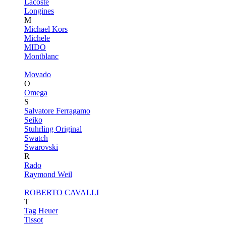
Lacoste
Longines
M
Michael Kors
Michele
MIDO
Montblanc
Movado
O
Omega
S
Salvatore Ferragamo
Seiko
Stuhrling Original
Swatch
Swarovski
R
Rado
Raymond Weil
ROBERTO CAVALLI
T
Tag Heuer
Tissot