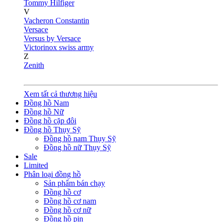
Tommy Hilfiger
V
Vacheron Constantin
Versace
Versus by Versace
Victorinox swiss army
Z
Zenith
Xem tất cả thương hiệu
Đồng hồ Nam
Đồng hồ Nữ
Đồng hồ cặp đôi
Đồng hồ Thụy Sỹ
Đồng hồ nam Thụy Sỹ
Đồng hồ nữ Thụy Sỹ
Sale
Limited
Phân loại đồng hồ
Sản phẩm bán chạy
Đồng hồ cơ
Đồng hồ cơ nam
Đồng hồ cơ nữ
Đồng hồ pin