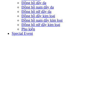
Đồng hồ dây da
Đồng hồ nam dây da
Đồng hồ nữ dây da
Đồng hồ dây kim loại
Đồng hồ nam dây kim loại
Đồng hồ nữ dây kim loại
Phụ kiện
Special Event