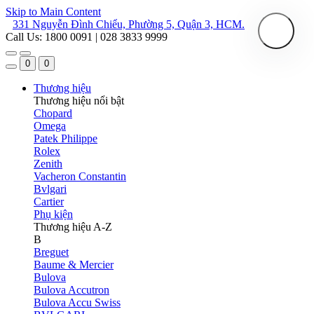
Skip to Main Content
331 Nguyễn Đình Chiểu, Phường 5, Quận 3, HCM.
Call Us: 1800 0091 | 028 3833 9999
0
0
Thương hiệu
Thương hiệu nổi bật
Chopard
Omega
Patek Philippe
Rolex
Zenith
Vacheron Constantin
Bvlgari
Cartier
Phụ kiện
Thương hiệu A-Z
B
Breguet
Baume & Mercier
Bulova
Bulova Accutron
Bulova Accu Swiss